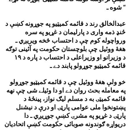
شوه ـ “
عبدالخالق رند د قائمه کميټيو په جوړونه کښې د
ځنډ ذمه وارى د پارليمان د غړيو په سره
ورواچوله کوم چې د احتساب څخه ويريږي ـ
هغۀ ووئيل چې بلوچستان حکومت په آئينى توګه
د وزيرانو او وزيراعلى د احتساب د پاره د ١٩
قائمه کميټيو جوړولو پابند دے ـ
خو ولې هغۀ ووئيل چې د قائمه کميټيو جوړولو
په معامله بحث روان دے او دا وئيلے شى چې نهه
قائمه کميټۍ به د مسلم ليګ نواز، پينځۀ د
پښتونخوا ملى عوامى پارټۍ او درې د نيشنل
پارټۍ د غړيو په مشرۍ کښې جوړيږي ـ دا
دريواړه ګوندونه صوبائى حکومت کښې اتحاديان