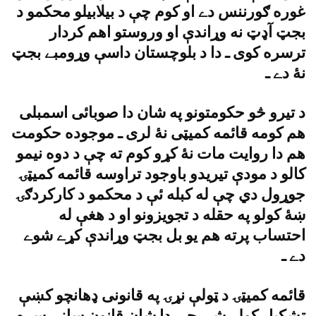
غوره ګورننس دے او کوم چې د بيلابيلو محکمو د
بجټ آډټ نه وړاندې او وروستو اهم کردار
ترسره کوى ـ دا د بلوچستان داسې وړومبے بجټ
نۀ دے ـ
د تيرو څو حکومتونو په شان دا صوبائى اسمبلى
هم کومه قائمه کميټى نۀ لرى ـ موجوده حکومت
هم دا روايت مات نۀ کړو کوم ته چې د دوه نيمو
کالو د مودې تيريدو باوجود تراوسه قائمه کميټۍ
جوړول دي چې له کبله ئې د محکمو د کارکردګۍ
ښۀ کولو په حقله د تجويزونو او د هغې له
احتساب پرته هم يو بل بجټ وړاندې کړے شوے
دے ـ
قائمه کميټۍ د ټولې نړۍ په قانونى ډهانچو کښې
تشکيل کولے شى چې دا شان قانون سازۍ سره