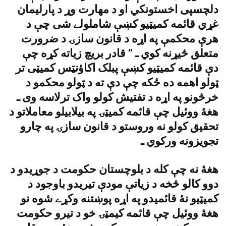
دلچسپى اخستونکي او د مهارت وړ د پارليمان
غړي قائمه کميټيو کښې شاملولے شى چې د
هرې محکمې په اړه د قانون سازۍ د ضرورت
متعلق څيړنه کوي ـ ” قادر بريچ زياته کړه چې
دې قائمه کميټيو کښې پبلک اکاؤنټس کميټى تر
ټولو اهمه ده ځکه چې دې ته د ټولو محکمو د
خرڅونو په اړه د تفتيش کولو واک ترلاسه وى ـ
هغۀ ووئيل چې قائمه کميټۍ په بيلابيلو معاملاتو د
تحقيق کولو نه وروستو د قانون سازۍ په چارو
تجويزونه ورکوي ـ
هغۀ نه چې کله د بلوچستان حکومت د جوړيدو د
دوو کالو څخه د زياتې مودې تيريدو باوجود د
کميټيو نۀ قائميدو په اړه پوښتنه وکړے شوه نو
هغۀ ووئيل چې قائمه کيمټۍ خو د تيرو حکومت