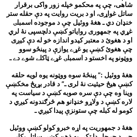
شاهى، چې په محکمو خپله زور واکى برقرار
ساتل غواړى، او د بريت روايت په دې حقله ستر
خنډان دي ـ هغۀ ووئيل چې د موجوده اسمبلۍ
غړي په جمهورى رواياتو کښې دلچسپى نۀ لري
او د هغوئ د معتبر کيدو اندازه خو له دې کيږى
چې هغوئ کښې يو غړے يوازې د پينځو سوو
ووټونو په اخستو د اسمبلۍ غړے ټاکلے شوے دے ـ
هغۀ ووئيل :” پينځۀ سوه ووټونه يوه لويه حلقه
کښې هيڅ حيثيت نۀ لرى ـ” د قادر بړيڅ مخکښې
وينا وه چې دې سره صوبه کښې د سياست په
لاره کښې د ولاړو خنډانو هم څرګندونه کيږي د
کومو له کبله چې ستونزې پيدا کيږي ـ
هغۀ د جمهوريت په اړه خبرو کولو کښې ووئيل
چې د چرچل دا ټکي په ذهن کښې ساتل پکار