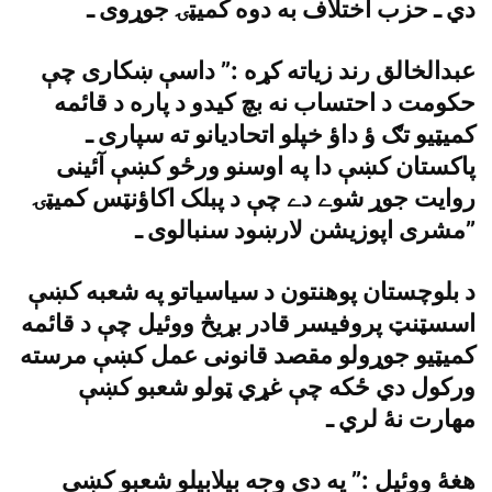
دي ـ حزب اختلاف به دوه کميټۍ جوړوى ـ
عبدالخالق رند زياته کړه :” داسې ښکارى چې
حکومت د احتساب نه بچ کيدو د پاره د قائمه
کميټيو تګ ؤ داؤ خپلو اتحاديانو ته سپارى ـ
پاکستان کښې دا په اوسنو ورځو کښې آئينى
روايت جوړ شوے دے چې د پبلک اکاؤنټس کميټۍ
مشرى اپوزيشن لارښود سنبالوى ـ”
د بلوچستان پوهنتون د سياسياتو په شعبه کښې
اسسټنټ پروفيسر قادر بړيڅ ووئيل چې د قائمه
کميټيو جوړولو مقصد قانونى عمل کښې مرسته
ورکول دي ځکه چې غړي ټولو شعبو کښې
مهارت نۀ لري ـ
هغۀ ووئيل :” په دې وجه بيلابيلو شعبو کښې