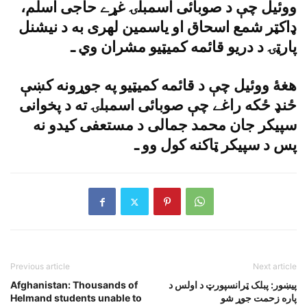
ووئيل چې د صوبائى اسمبلۍ غړے حاجى اسلم،
ډاکټر شمع اسحاق او ياسمين لهرى به د نيشنل
پارټۍ د دريو قائمه کميټيو مشران وي ـ
هغۀ ووئيل چې د قائمه کميټيو په جوړونه کښې
ځنډ ځکه راغے چې صوبائى اسمبلۍ ته د پخوانى
سپيکر جان محمد جمالى د مستعفى کيدو نه
پس د سپيکر ټاکنه کول وو ـ
Previous article
Next article
پيښور: پبلک ټرانسپورټ د اولس د
Afghanistan: Thousands of
پاره زحمت جوړ شو
Helmand students unable to