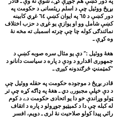
په دور کښې هم جوړې کړے شوې نۀ وې ـ قادر
بړيڅ ووئيل چې د اسلم ريئسانى د حکومت په
دور کښې د ٦٥ په ايوان کښې ٦٤ غړي کابينه
کښې شامل وو او يوازې يو غړى د حزب اختلاف
نمائندګى کوله چا چې چرته اسمبلۍ ته مخه نۀ
وه کړې ـ
هغۀ ووئيل :” دې يو مثال سره صوبه کښې د
جمهورى اقدارو د ودې د پاره د سياست دانانو د
کمټمنټ څرګندونه کيږى ـ”
قادر بړيڅ د موجوده حکومت په حقله ووئيل چې
د دې خپلې مجبورۍ دي ـ هغۀ په ډاګه کړه چې تر
ټولو وړاندې خو دا يو اتحادى حکومت دے د کوم
له کبله چې دا د کميټيو جوړولو د پاره د اتقاف
رائې پيدا کولو صلاحيت نۀ لرى ـ دويم، افسر