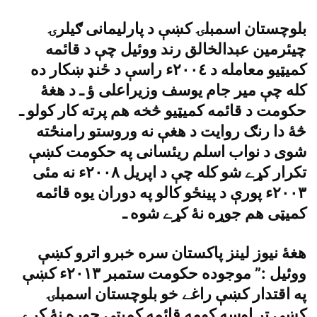
بلوچستان اسمبلۍ کښې د پارليمانى ګيلرۍ
چيئرمين عبدالخالق رند ووئيل چې د قائمه
کميټيو معامله د ٢٠٠٤ء راسې د ځنډ ښکار ده
کله چې مير جام يوسف وزيراعلى ؤ ـ د هغۀ
حکومت د قائمه کميټيو څخه هم پرته کار کولو ـ
څۀ دا رنګ روايت د هغې نه وروستو رامنځته
شوى د نواب اسلم ريئسانى په حکومت کښې
تکرار کړے شو کله چې د اپريل ٢٠٠٨ء نه مئى
٢٠٠٣ء پورې د پينځو کالو په دوران يوه قائمه
کميټى هم جوړه نۀ کړے شوه ـ
هغۀ نيوز لينز پاکستان سره خبرو اترو کښې
ووئيل :” موجوده حکومت ستمبر ٢٠١٣ء کښې
په اقتدار کښې راغے خو بلوچستان اسمبلۍ
کښې تر اوسه کومه قائمه کميټى جوړه نۀ کړے