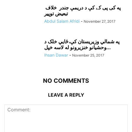
په کی پی کے کې د دريمې جندر خلاف
تبعيض توپير
Abdul Salam Afridi
-
November 27, 2017
په شمالي وزيريستان کې،ځايي خلک د
وحشيانو خنزيرونو له لاسه خپل...
Ihsan Dawar
-
November 25, 2017
NO COMMENTS
LEAVE A REPLY