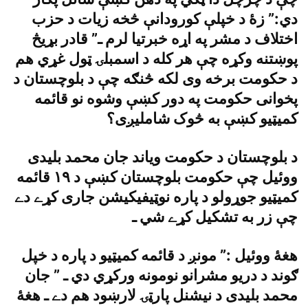
دي:” زۀ د خپلې کورودانې څخه زيات د حزب
اختلاف د مشر په اړه خبرتيا لرم ـ” قادر بړيڅ
پوښتنه وکړه چې هر کله د اسمبلۍ ټول غړي هم
د حکومت برخه وى لکه څنګه چې د بلوچستان د
پخوانى حکومت په دور کښې وشوه نو قائمه
کميټيو کښې به څوک شامليږى؟
د بلوچستان د حکومت وياند جان محمد بليدى
ووئيل چې حکومت بلوچستان کښې د ١٩ قائمه
کميټيو جوړولو د پاره نوټيفيکيشن جارى کړے دے
چې زر به تشکيل کړے شي ـ
هغۀ ووئيل :” مونږ د قائمه کميټيو د پاره د خپل
ګوند د دريو مشرانو نومونه ورکړي دي ـ ” جان
محمد بليدى د نيشنل پارټۍ لارښود هم دے ـ هغۀ