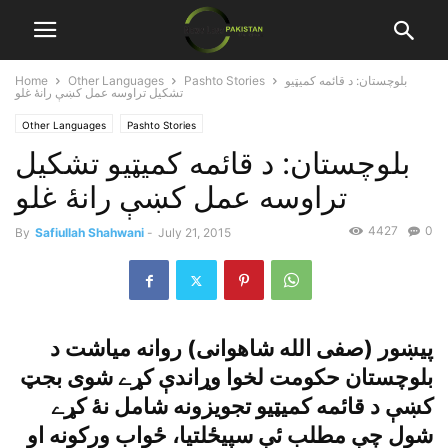
بلوچستان: د قائمه کميټيو
Pashto Stories
Other Languages
Home
تشکيل تراوسه عمل کښې رانۀ غلو
Other Languages
Pashto Stories
بلوچستان: د قائمه کميټيو تشکيل
تراوسه عمل کښې رانۀ غلو
4427
0
By
Safiullah Shahwani
-
July 21, 2015
پيښور (صفى الله شاهوانى) روانه مياشت د
بلوچستان حکومت لخوا وړاندې کړے شوى بجټ
کښې د قائمه کميټيو تجويزونه شامل نۀ کړے
شول چې مطلب ئې سپيځلتيا، ځواب ورکونه او