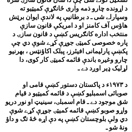
د اړونده چارو ذمه وارى ځانګړې کميټيو ته
وسپارلے شى ـ د برطانيې په لاندې ايوان برټش
هاؤس آف کامنز او د امريکې قانون سازې
منتخب اداره کانګريس کښې د قانون سازۍ د
پاره خصوصى کميټۍ جوړې کړے شوې دي چې
پکښې پارليمانى افيئرز، پبلک اکاؤنټس ، بهرنيو
چارو وغيره باندې قائمه کميټۍ کار کوى، دا
لړليک ډير اوږد دے ـ
د ١٩٧٣ء د پاکستان دستور کښې قامى او
صوبائى اسمبليو کښې د قائمه کميټيو د قيام
شق موجود دے ـ قام اسمبلۍ، سينيټ او نور دريو
واړو صوبو کښې قائمه کميټۍ جوړې کړے شوې
دي ولې بلوچستان کښې په دې اړه څۀ تګ و داؤ
ونۀ شو ـ