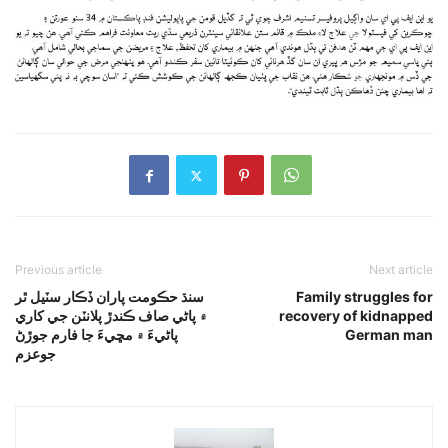
Previous article
Next article
سنڌ حڪومت پاران ڏڪار سٽيل ٿر
Family struggles for
۾ پاڻي صاف ڪندڙ پلانٽن جي کاري
recovery of kidnapped
پاڻيءَ ۾ مڇيءَ جا فارم جوڙڻ
German man
جوعزم