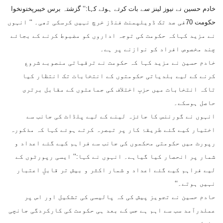
خادم حسین نے نیوز لینز سے بات کرتے ہوئے کہا:’’ گزشتہ برس خیبرپختونخوا
حکومت 70فی صد تک ڈویلپمنٹ فنڈز خرچ نہیں کرسکی تھی۔ ‘‘ انہوں
نے مزید کہاکہ حکومت کی توجہ اداروں کو مضبوط کرنے کے بجائے
چند مخصوص افراد کو نوازنے پر ہے۔
خادم حسین نے مزید کہا کہ حکومت نے ترقیاتی منصوبے شروع
کرنے کے لیے بلدیاتی حکومتوں کے انتخابات تک انتظار کیا
تاکہ انتخابات میں حزبِ اختلاف کی جماعتوں کے مقابل برتری
حاصل ہوسکے۔
انہوں نے گورننس کا جائزہ لینے کے لیے پلڈاٹ کی جانب سے
اختیار کیے گئے طریقۂ کار پر تبصرہ کرتے ہوئے کہا کہ مذکورہ
رپورٹ میں حکومتی محکموں کی جانب سے فراہم کیے گئے اعداد و
شمار پر انحصار کیا گیاہے۔ انہوں نے کہا:’’ ایسی رپورٹوں کے
لیے فراہم کیے گئے اعداد و شمار اکثر و بیش تر قابلِ اعتبار
نہیں ہوتے۔‘‘
حادم حسین نے تجویز پیش کی کہ پالیسی کی تشکیل اور اس پر
عملدرآمد سب سے اہم ہے جس کے بعد ہی حکومت کی کارکردگی جانچی