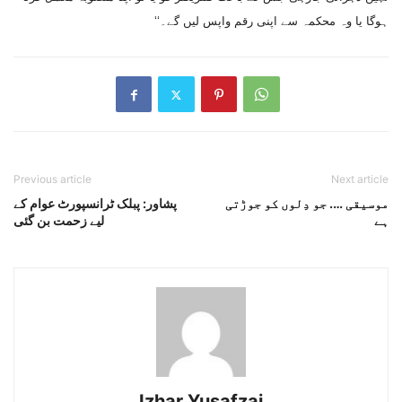
ہوگا یا وہ محکمہ سے اپنی رقم واپس لیں گے۔‘‘
Previous article
Next article
موسیقی …. جو دِلوں کو جوڑتی
پشاور: پبلک ٹرانسپورٹ عوام کے
ہے
لیے زحمت بن گئی
Izhar Yusafzai