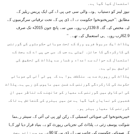
استعمال کیا گیا ہے۔
نیوز لینز کو دستیاب ہونے والی سی جی پی اے کی ایک پریس ریلیز کے
مطابق :’’خیبرپختونخوا حکومت نے اے ڈی پی کے تحت ترقیاتی سرگرمیوں کے
لیے مختص کیے گئے 139.8ارب روپے میں سے پانچ جون 2015ء تک صرف
62.9ارب روپے ہی استعمال کیے تھے۔ ‘‘
پلڈاٹ ایک مربوط فریم ورک کے تحت صوبائی حکومتوں کی گورننس
کی کارکردگی کا جائزہ لیتی ہے جب کہ سی جی پی اے کے بجٹ کے
استعمال کے حوالے سے اعداد و شمار سے پلڈاٹ کی تحقیق کی
توثیق ہوتی ہے۔
پلڈاٹ کی رپورٹ سے یہ منکشف ہوا ہے کہ پی ٹی آئی کی صوبائی
حکومت کی کارکردگی گورننس کے ضمن میں مایوس کن رہی ہے۔پلڈاٹ
کی اس کاوش میں گورننس کے معیار کو جانچنے کے تناظر میں ان
شعبوں کو نمایاں کیا گیا ہے جن میں بہتری کی گنجائش ہے تاکہ
گورننس کا معیار بہتر ہو۔
خیبرپختونخوا کی صوبائی اسمبلی کے رکن اور پی ٹی آئی کے سینئر رہنما
شوکت یوسف زئی نے پلڈاٹ کی تجزیاتی رپورٹ کو بے بنیاد قرار دیا اور کہا
کہ صوبائی حکومت کی جانب سے اے ڈی پی کا 90فی صد سے زائد بجٹ