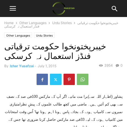
خیبرپختونخوا حکومت ترقیاتی
Urdu Stories
Other Languages
Home
فنڈز استعمال نہ کرسکی
Other Languages
Urdu Stories
خیبرپختونخوا حکومت ترقیاتی
فنڈز استعمال نہ کرسکی
3954
0
By
Izhar Yusafzai
-
July 1, 2015
پشاور (اظہار اللہ سے)برا مت مانیے اگر آپ کے مارکس 100فی صد کے نصف
سے بھی کم آئیں ہیں۔ ماضی میں کچھ طالب علموں کے پیشِ نظرامتیازی
نمبروں سے کامیاب ہونے کے بجائے پاس ہونا اہم ہوتا تھا‘ اُس وقت امتحانات
میں کامیاب ہونے کے لیے 33فی صد مارکس حاصل کرنا ضروری تھا جس کے