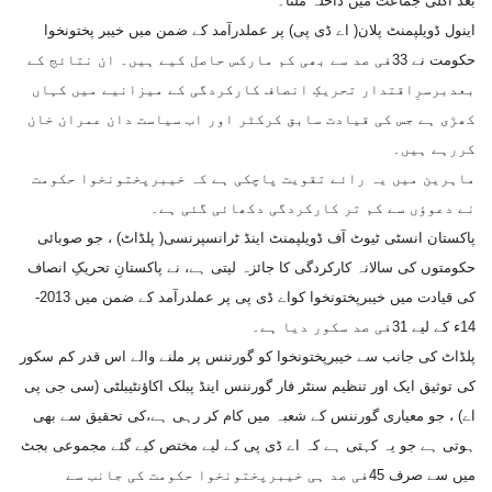
بعد اگلی جماعت میں داخلہ ملتا۔
اینول ڈویلپمنٹ پلان( اے ڈی پی) پر عملدرآمد کے ضمن میں خیبر پختونخوا
حکومت نے 33فی صد سے بھی کم مارکس حاصل کیے ہیں۔ ان نتائج کے
بعدبرسرِاقتدار تحریکِ انصاف کارکردگی کے میزانیے میں کہاں
کھڑی ہے جس کی قیادت سابق کرکٹر اور اب سیاست دان عمران خان
کررہے ہیں۔
ماہرین میں یہ رائے تقویت پاچکی ہے کہ خیبرپختونخوا حکومت
نے دعوؤں سے کم تر کارکردگی دکھائی گئی ہے۔
پاکستان انسٹی ٹیوٹ آف ڈویلپمنٹ اینڈ ٹرانسپرنسی( پلڈاٹ) ، جو صوبائی
حکومتوں کی سالانہ کارکردگی کا جائزہ لیتی ہے، نے پاکستانِ تحریکِ انصاف
کی قیادت میں خیبرپختونخوا کواے ڈی پی پر عملدرآمد کے ضمن میں 2013-
14ء کے لیے 31فی صد سکور دیا ہے۔
پلڈاٹ کی جانب سے خیبرپختونخوا کو گورننس پر ملنے والے اس قدر کم سکور
کی توثیق ایک اور تنظیم سنٹر فار گورننس اینڈ پبلک اکاؤنٹیبلٹی (سی جی پی
اے) ، جو معیاری گورننس کے شعبہ میں کام کر رہی ہے،کی تحقیق سے بھی
ہوتی ہے جو یہ کہتی ہے کہ اے ڈی پی کے لیے مختص کیے گئے مجموعی بجٹ
میں سے صرف 45فی صد ہی خیبرپختونخوا حکومت کی جانب سے