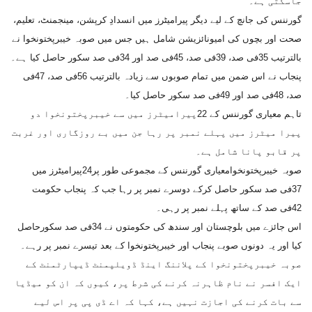
جاسکتی ہے۔
گورننس کی جانچ کے لیے دیگر پیرامیٹرز میں انسدادِ کرپشن، مینجمنٹ، تعلیم،
صحت اور بچوں کی امیونائزیشن شامل ہیں جس میں صوبہ خیبرپختونخوا نے
بالترتیب 35فی صد، 39فی صد، 45فی صد اور 34فی صد سکور حاصل کیا ہے۔
پنجاب نے اس ضمن میں تمام صوبوں سے زیادہ بالترتیب 56فی صد، 47فی
صد، 48فی صد اور 49فی صد سکور حاصل کیا۔
تاہم معیاری گورننس کے 22پیرامیٹرز میں سے خیبرپختونخوا دو
پیرا میٹرز میں پہلے نمبر پر رہا جن میں بے روزگاری اور غربت
پر قابو پانا شامل ہے۔
صوبہ خیبرپختونخوامعیاری گورننس کے مجموعی طور پر24پیرامیٹرز میں
37فی صد سکور حاصل کرکے دوسرے نمبر پر رہا جب کہ پنجاب حکومت
42فی صد کے ساتھ پہلے نمبر پر رہی۔
اس جائزے میں بلوچستان اور سندھ کی حکومتوں نے 34فی صد سکورحاصل
کیا اور یہ دونوں صوبے پنجاب اور خیبرپختونخوا کے بعد تیسرے نمبر پر رہے۔
صوبہ خیبرپختونخوا کے پلاننگ اینڈ ڈویلپمنٹ ڈیپارٹمنٹ کے
ایک افسر نے نام ظاہرنہ کرنے کی شرط پر، کیوں کہ ان کو میڈیا
سے بات کرنے کی اجازت نہیں ہے، کہا کہ اے ڈی پی پر اس لیے