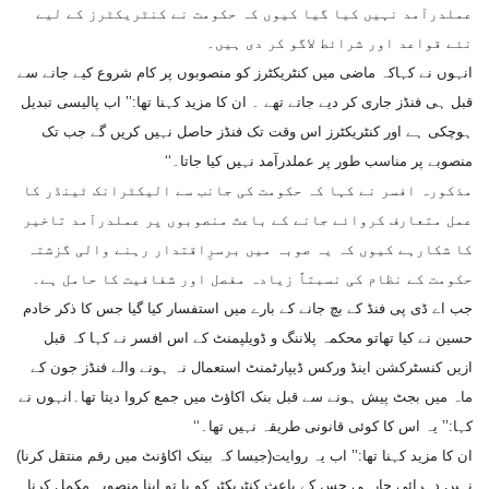
عملدرآمد نہیں کیا گیا کیوں کہ حکومت نے کنٹریکٹرز کے لیے
نئے قواعد اور شرائط لاگو کر دی ہیں۔
انہوں نے کہاکہ ماضی میں کنٹریکٹرز کو منصوبوں پر کام شروع کیے جانے سے
قبل ہی فنڈز جاری کر دیے جاتے تھے ۔ ان کا مزید کہنا تھا:’’ اب پالیسی تبدیل
ہوچکی ہے اور کنٹریکٹرز اس وقت تک فنڈز حاصل نہیں کریں گے جب تک
منصوبے پر مناسب طور پر عملدرآمد نہیں کیا جاتا۔‘‘
مذکورہ افسر نے کہا کہ حکومت کی جانب سے الیکٹرانک ٹینڈر کا
عمل متعارف کروائے جانے کے باعث منصوبوں پر عملدرآمد تاخیر
کا شکارہے کیوں کہ یہ صوبہ میں برسرِاقتدار رہنے والی گزشتہ
حکومت کے نظام کی نسبتاً زیادہ مفصل اور شفافیت کا حامل ہے۔
جب اے ڈی پی فنڈ کے بچ جانے کے بارے میں استفسار کیا گیا جس کا ذکر خادم
حسین نے کیا تھاتو محکمہ پلاننگ و ڈویلپمنٹ کے اس افسر نے کہا کہ قبل
ازیں کنسٹرکشن اینڈ ورکس ڈیپارٹمنٹ استعمال نہ ہونے والے فنڈز جون کے
ماہ میں بجٹ پیش ہونے سے قبل بنک اکاؤٹ میں جمع کروا دیتا تھا۔انہوں نے
کہا:’’ یہ اس کا کوئی قانونی طریقہ نہیں تھا۔‘‘
ان کا مزید کہنا تھا:’’ اب یہ روایت(جیسا کہ بینک اکاؤنٹ میں رقم منتقل کرنا)
نہیں دہرائی جارہی جس کے باعث کنٹریکٹر کو یا تو اپنا منصوبہ مکمل کرنا