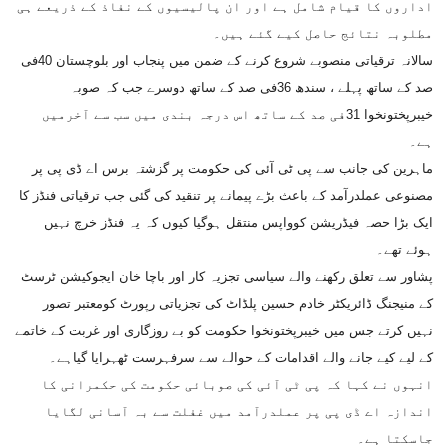
اداروں کا قیام شامل ہے اور ان پالیسیوں کے نفاذ کے ذریعے ہی
مطلوبہ نتائج حاصل کیے گئے ہیں۔
سالانہ ترقیاتی منصوبے شروع کرنے کے ضمن میں پنجاب اور بلوچستان 40فی
صد کے ساتھ پہلے ، سندھ 36فی صد کے ساتھ دوسرے جب کہ صوبہ
خیبرپختونخوا 31فی صد کے ساتھ اس درجہ بندی میں سب سے آخرمیں
ہے۔
ماہرین کی جانب سے پی ٹی آئی کی حکومت پر گزشتہ برس اے ڈی پی پر
مصنوعی عملدرآمد کے باعث بڑے پیمانے پر تنقید کی گئی جب ترقیاتی فنڈز کا
ایک بڑا حصہ فیڈریشن کوواپس منتقل ہوگیا کیوں کہ یہ فنڈز خرچ نہیں
ہوئے تھے۔
پشاور سے تعلق رکھنے والے سیاسی تجزیہ کار اور باچا خان ایجوکیشن ٹرسٹ
کے منیجنگ ڈائریکٹر خادم حسین پلڈاٹ کی تجزیاتی رپورٹ کومعتبر تصور
نہیں کرتے جس میں خیبرپختونخوا حکومت کو بے روزگاری اور غربت کے خاتمے
کے لیے کیے جانے والے اقدامات کے حوالے سے سرفہرست ٹھہرایا گیاہے۔
انہوں نے کہا کہ پی ٹی آئی کی صوبائی حکومت کی حکمرانی کا
اندازہ اے ڈی پی پر عملدرآمد میں غفلت سے بہ آسانی لگایا
جاسکتا ہے۔