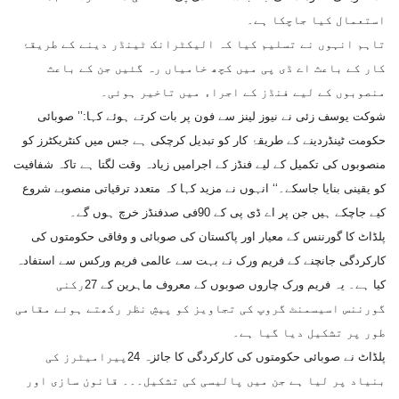
استعمال کیا جاچکا ہے۔
تاہم انہوں نے تسلیم کیا کہ الیکٹرانک ٹینڈر دینے کے طریقۂ
کار کے باعث اے ڈی پی میں کچھ خامیاں رہ گئیں جن کے باعث
منصوبوں کے لیے فنڈز کے اجراء میں تاخیر ہوئی۔
شوکت یوسف زئی نے نیوز لینز سے فون پر بات کرتے ہوئے کہا:’’ صوبائی
حکومت ٹینڈردینے کے طریقۂ کار کو تبدیل کرچکی ہے جس میں کنٹریکٹرز کو
منصوبوں کی تکمیل کے لیے فنڈز کے اجرامیں زیادہ وقت لگتا ہے تاکہ شفافیت
کو یقینی بنایا جاسکے۔‘‘ انہوں نے مزید کہا کہ متعدد ترقیاتی منصوبے شروع
کیے جاچکے ہیں جن پر اے ڈی پی کے 90فی صدفنڈز خرچ ہوں گے۔
پلڈاٹ کا گورننس کے معیار اور پاکستان کی صوبائی و وفاقی حکومتوں کی
کارکردگی جانچنے کے فریم ورک نے بہت سے عالمی فریم ورکس سے استفادہ
کیا ہے۔ یہ فریم ورک چاروں صوبوں کے معروف ماہرین کے 27رکنی
گورننس اسیسمنٹ گروپ کی تجاویز کو پیشِ نظر رکھتے ہوئے مقامی
طور پر تشکیل دیا گیا ہے۔
پلڈاٹ نے صوبائی حکومتوں کی کارکردگی کا جائزہ 24پیرامیٹرز کی
بنیاد پر لیا ہے جن میں پالیسی کی تشکیل۔۔۔ قانون سازی اور