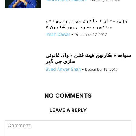
وزيرستان ۾ ماڻهن جي دربدري ختم
نٿي، محسود ٻيهر ڪئمپن ۾...
Ihsan Dawar
-
December 17, 2017
سوات ۾ ڪارنهن هيٺ قتلن ۾ واڌ، قانوني
سازي جي گهر
Syed Anwar Shah
-
December 16, 2017
NO COMMENTS
LEAVE A REPLY