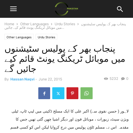
پنجاب بھر کے پولیس سٹیشنوں
Urdu Stories
Other Languages
Home
میں موبائل ٹریکنگ یونٹ قائم کیے جائیں...
Other Languages
Urdu Stories
پنجاب بھر کے پولیس سٹیشنوں
میں موبائل ٹریکنگ یونٹ قائم کیے
جائیں گے
5232
0
By
Hassan Naqvi
-
June 22, 2015
لاہور ( حسن نقوی سے) اکبر علی کا ایک مسلح ڈکیتی میں لیپ ٹاپ، ٹیلی
ویژن سیٹ، زیورات ، موبائل فون اور دیگر اشیا چھِن گئی تھیں جس کا
مقدمہ اس نے مسلم ٹاؤن پولیس میں درج کروایا لیکن اس کو کسی قسم