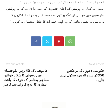
اختیارات کا غلط استعمال کرتے ہوئے دیکھ چکے ہیں۔‘‘
انہوں نے کہا:’’ یہ پولیس کے اعلیٰ افسروں کی ذمہ داری ہے کہ وہ پولیس
سٹیشنوں میں موبائل ٹریکنگ یونٹوں سے منسلک ہونے والے اہلکاروں کے
بارے میں یہ یقینی بنائیں کہ وہ اپنے اختیارات کا غلط استعمال نہ کریں۔‘‘
Previous article
Next article
حکومتی دعوﺅں کے برعکس
خاموشی کے 40برس: بلوچستان
50لاکھ سے زائد بچے سکول نہیں
میں رسولی کا شکار خواتین
جارہے
سماجی بدنامی کے خوف کے باعث
بیماری کا علاج کروانے سے قاصر