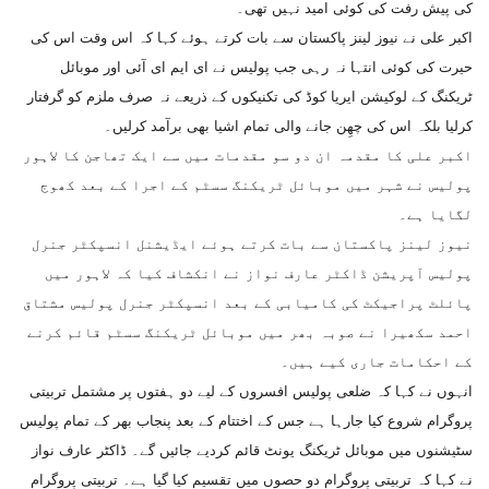
کی پیش رفت کی کوئی امید نہیں تھی۔
اکبر علی نے نیوز لینز پاکستان سے بات کرتے ہوئے کہا کہ اس وقت اس کی
حیرت کی کوئی انتہا نہ رہی جب پولیس نے ای ایم ای آئی اور موبائل
ٹریکنگ کے لوکیشن ایریا کوڈ کی تکنیکوں کے ذریعے نہ صرف ملزم کو گرفتار
کرلیا بلکہ اس کی چھِن جانے والی تمام اشیا بھی برآمد کرلیں۔
اکبر علی کا مقدمہ ان دو سو مقدمات میں سے ایک تھاجن کا لاہور
پولیس نے شہر میں موبائل ٹریکنگ سسٹم کے اجرا کے بعد کھوج
لگایا ہے۔
نیوز لینز پاکستان سے بات کرتے ہوئے ایڈیشنل انسپکٹر جنرل
پولیس آپریشن ڈاکٹر عارف نواز نے انکشاف کیا کہ لاہور میں
پائلٹ پراجیکٹ کی کامیابی کے بعد انسپکٹر جنرل پولیس مشتاق
احمد سکھیرا نے صوبہ بھر میں موبائل ٹریکنگ سسٹم قائم کرنے
کے احکامات جاری کیے ہیں۔
انہوں نے کہا کہ ضلعی پولیس افسروں کے لیے دو ہفتوں پر مشتمل تربیتی
پروگرام شروع کیا جارہا ہے جس کے اختتام کے بعد پنجاب بھر کے تمام پولیس
سٹیشنوں میں موبائل ٹریکنگ یونٹ قائم کردیے جائیں گے۔ ڈاکٹر عارف نواز
نے کہا کہ تربیتی پروگرام دو حصوں میں تقسیم کیا گیا ہے۔ تربیتی پروگرام