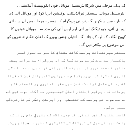
کے پہلے مرحلے میں شرکاانٹرنیشنل موبائل فون ایکوئپمنٹ آئیڈینٹٹی ،
انٹرنیشنل موبائل سبسکرائبرآئڈینٹٹی، لوکیشن ایریا کوڈ اور موبائل آئی ڈی
کے بارے میں سیکھیں گے۔تربیتی پروگرام کے دوسرے مرحلے میں ان سے آئی
ایم ای آئی، جیو ٹیگنگ اور آئی ایم ایس آئی کی مدد سے موبائل فونوں کا
کھوج لگانے کے لیے کہاجائے گا۔ انٹیلی جنس بیورو کے اعلیٰ حکام حاضرین کو
اس موضوع پر لیکچر دیں گے۔
سینئر سپرنٹنڈنٹ پولیس کاشف مشتاق کانجو نے نیوز لینز
پاکستان سے بات کرتے ہوئے کہا کہ اس پروگرام سے جرائم پیشہ
عناصر کے خلاف فوری اور بروقت کارروائی کرنے میں مدد ملے گی۔
انہوں نے کہا کہ اس پروگرا م سے پولیس کاموبائل فون کے ڈیٹا
تک رسائی حاصل کرنے کے ضمن میں خفیہ اداروں پر انحصار ختم
ہوجائے گا۔ پولیس اہلکار اعلیٰ تیکنیکوں سے آگاہ ہوجائیں گے
جس سے صوبہ کی پولیس کے تفتیشی اور آپریشن ونگز کی کارکردگی
بہتر ہوگی۔
کاشف مشتاق کانجو نے کہا کہ جدید آلات کے مقبولِ عام ہونے کے
باعث موبائل فون کی ٹریکنگ کی تکنیکوں کے ذریعے جرائم پیشہ