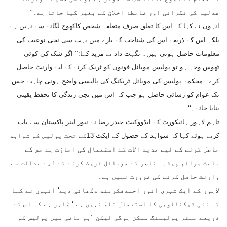
عدلیہ کی نگرانی اور ضابطۂ اخلاق کے بغیر کیا جاتا ہے۔‘‘
انہوں نے کہا کہ اس کا تعلق صرف متعلقہ شخص کاکھوج لگانے سے نہیں ہے
بلکہ اس کے ذریعے اس کی شناخت کے بارے میں بہت سی نجی نوعیت کی
معلومات حاصل ہوتی ہیں۔ نگہت داد نے مزید کہا:’’ اگر شک کی کوئی
ٹھوس وجہ ہو تو پولیس موبائل فونوں کو ٹریک کرنے کے لیے وارنٹ حاصل
کرے۔ محکمۂ پولیس کی موبائل ٹریکنگ کی پالیسی واضح ہونی چاہیے جس
تک عوام کو رسائی حاصل ہو جب کہ اس میں نجی زندگی کا تحفظ یقینی
بنایا جائے۔‘‘
تاہم لاہور ہائیکورٹ کے ایڈووکیٹ حیدر رضا نے نیوز لینز پاکستان سے بات
کرتے ہوئے کہا کہ شواہد کے حصول کے ایکٹ 13کے تحت پولیس کو شواہد
حاصل کرنے کے لیے جدید آلات کے استعمال کی اجازت ہے جس کے
باعث جرائم پیشہ عناصر کے موبائل ٹریک کرنے کے لیے عدالت سے
وارنٹ حاصل کرنے کی ضرورت نہیں ہے۔
لاہور کے ایک شہری انور احمدفکرمند دکھائی دیے‘ انہوں نے کہا
کہ نئی ٹیکنالوجی کا استعمال غلط نہیں ہے ‘ ظاہر ہے کہ اس کے
ذریعے بہتر پولیسنگ ممکن ہوگی لیکن ’’ہم ماضی میں پولیس کو