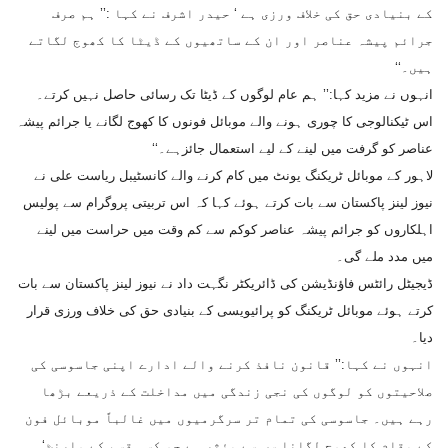
کے بنیادی حق کی خلاف ورزی ہے ‘ حیدر اشرف نے کہا :’’ ہم صرف
جرائم پیشہ عناصر اور ان کے ساتھیوں کے ڈیٹا کا کھوج لگاتے
ہیں۔‘‘
انہوں نے مزید کہا:’’ ہم عام لوگوں کے ڈیٹا تک رسائی حاصل نہیں کرتے۔
اس ٹیکنالوجی کا چوری ہونے والے موبائل فونوں کا کھوج لگانے یا جرائم پیشہ
عناصر کو گرفت میں لینے کے لیے استعمال جائزہے۔‘‘
لاہور کے موبائل ٹریکنگ یونٹ میں کام کرنے والے کانسٹیبل ریاست علی نے
نیوز لینز پاکستان سے بات کرتے ہوئے کہا کہ اس تربیتی پروگرام سے پولیس
اہلکاروں کو جرائم پیشہ عناصر کوکم سے کم وقت میں حراست میں لینے
میں مدد ملے گی۔
ڈیجیٹل رائٹس فاؤنڈیشن کی ڈائریکٹر نگہت داد نے نیوز لینز پاکستان سے بات
کرتے ہوئے موبائل ٹریکنگ کو پرائیویسی کے بنیادی حق کی خلاف ورزی قرار
دیا۔
انہوں نے کہا:’’ قانون نافذ کرنے والے ادارے اپنی جاسوسی کی
صلاحیتوں کو لوگوں کی نجی زندگی میں مداخلت کے ذریعے بڑھا
رہے ہیں۔ جاسوسی کی تمام تر سرگرمیوں میں غالباً موبائل فون
کے مقام کا کھوج لگانا سب سے مؤثر ہے جو کسی قسم کے وارنٹ‘