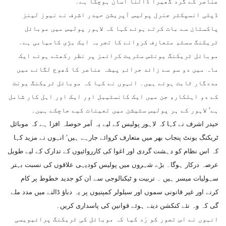
عناصر کے گرد گھیرا ڈالنا آسان ہوچکا ہے۔
ڈپٹی انسپکٹر جنرل پولیس آپریشن حیدر اشرف نے نیوز لینز
پاکستان سے بات کرتے ہوئے کہا کہ لاہور پولیس میں موبائل
ٹریکنگ سسٹم متعارف کروانے کا تجربہ ایک بڑی کامیابی ہے۔
موبائل ٹریکنگ یونٹس سٹریٹ کرائمز پر نظر رکھتے ہوئے ایک
ماہ میں دو سو سے زائد جرائم پیشہ عناصر کا کھوج لگانے میں
مددگار ثابت ہوئے ہیں۔ انہوں نے کہا کہ موبائل ٹریکنگ یونٹ
کے دو اہلکار، جن میں ایک کانسٹیبل اور ایک اور اہل کار شامل
ہے‘ لاہور کے ہر پولیس سٹیشن میں تعینات کیے جاچکے ہیں۔
حیدر اشرف نے کہا کہ لاہور پولیس کے لیے یہ اَمر حوصلہ افزا ہے کہ موبائل
ٹریکنگ یونٹ پنجاب بھر میں متعارف کروائے جارہے ہیں‘ انہوں نے مزید کہا
کہ اس نظام کو دہشت گردی اور اغوا کی کارروائیوں کے تدارک کے لیے طویل
عرصہ درکار ہوگا۔ بڑے شہروں میں پولیس کودیہی علاقوں کی نسبت بہتر
سہولیات میسر ہیں ۔ تربیت و ٹیکنالوجی سے ان کو جدید خطوط پر کام
کرنے اور غیر قانونی سموں اور سیلولر کمپنیوں پر یہ دباؤ ڈالنے میں مدد ملے
گی کہ وہ نئے کنکشن دیتے ہوئے قوانین کی پاسداری کریں۔
انہوں نے اس تصور کو رَد کیا کہ موبائل کی ٹریکنگ پرائیویسی