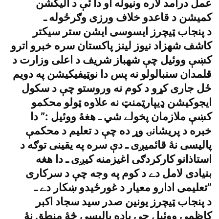
عمل درآمد لاره ونيوله او دا ئې د اليکشن
کميشن د قاعدو خلاف ورزى وګرځوله ـ
د پنجاب ټيچرز ايسوسى ايشن ستر سيکتر
کاشف شهزاد نيوز لينز پاکستان سره خبرو اترو
کښې ووئيل چې شهباز شريف د اعلى وزارت د
قلمدان سنبالولو نه پس دا نوټيفيکيشن په دويم
ځل جارى کړو د کوم نه وروستو چې د سکول
ايجوکيشن ډيپارټمنټ نه علاوه ټولو محکمو
کښې ملازمان پخولے شي ـ هغۀ ووئيل :” دا
خبره د پريشانۍ وړ ده چې د تعليم د محکمې
پاليسى نۀ قائميږى ـ دې سره په يقينى توګه د
استاذانو کارکردګى اغيزمنه کيږى ـ دا هغه
بنيادى لامل دے د کوم په وجه چې د سرکارى
تعليمى ادارو معيار د غورځيدو ښکار دے ـ”
د پنجاب ټيچرز يونين صدر سيد سجاد اکبر
کاظمى ووئيل چې ياده پاليسى څۀ منطق نۀ