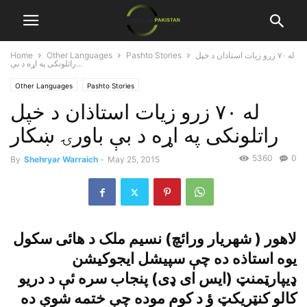
له ٧٠ زرو زيات استاذان د خپل
Pashto Stories
Other Languages
Home
راتلونکى په اړه د بې...
Other Languages
Pashto Stories
له ٧٠ زرو زيات استاذان د خپل
راتلونکى په اړه د بې باورۍ ښکار
5360
0
By
Shehryar Warraich
-
May 25, 2015
لاهور ( شهريار ورائچ) نسيم ملک د هائى سکول
يوه استاذه ده چې سپيشل ايجوکيشن
ډيپارټمنټ (ايس اى ډى) پنجاب سره ئې د دريو
کالو کنټريکټ ؤ د کوم موده چې ختمه شوې ده