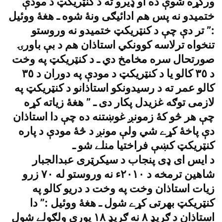
ورکړه شوې ده او ډيرو ته د کنټريکټ د مودې
ختميدو نه پس هم ادائيګى ونۀ شوه ـ هغۀ ووئيل
:” تر دې چې د کنټريکټ ختميدو نه وروستو
تنخواه ترلاسه کوونکي استاذان هم د بې باورۍ
صورتحال سره مخامخ دي ـ د کنټريکټ په وخت
د ٣٥ کالو يا د کنټريکټ د مودې په دوران د ٣٥
کالو عمر ته د رسيدونکو استاذانو د کنټريکټ په
لازمى توګه غزيدل پکار دى ـ ” هغۀ زياته کړه
چې هر څو کۀ زمونږ غوښتنه ده چې دا استاذان
دې پاخۀ کړے شي ولې مونږ د څۀ مودې د پاره
کنټريکټ کښې فراختيا منلے شو ـ
د ايس اى ډى پنجاب د سيکرټرى عبدالجبار
شاهين ترمخه د ٢٠١٠ء نه وروستو له ٧٠ زرو
زيات استاذان وخت په وخت د دريو کالو په
کنټريکټ بهرتى کړے شول ـ هغۀ ووئيل :” دا
استاذان د ګريډ ٨ نه ګريډ ١٨ پورې ولګولے شول