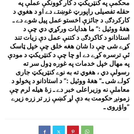
محکمې په کنټريکټ د کار کوونکې عملې په
حقله تفصيلى راپورټ غوښتے دے او د هغوي د
کارکردګۍ د جائزې اخستو عمل پيل شوے دے ـ
هغۀ ووئيل :” ما هدايات ورکړي دي چې د
استاذانو د کاکردګۍ د کتنې عمل دې زيات تند
کړے شى چې دا شان هغه خلق چې خپل ټاسک
ئې ترسره کړے دے او چا چې د کنټريکټ د مودې
په مهال خپل خدمات په غوره ډول سر ته
رسولې دي ، هغوي ته به نوے کنټريکټ جارى
کولے شى ـ” هغۀ ووئيل :” د استاذانو د پخولو د
معاملې نه وزيراعلى خبر دے ـ زۀ هيله لرم چې
زمونږ حکومت به دې لړ کښې زر تر زره زيرے
واؤروى ـ”