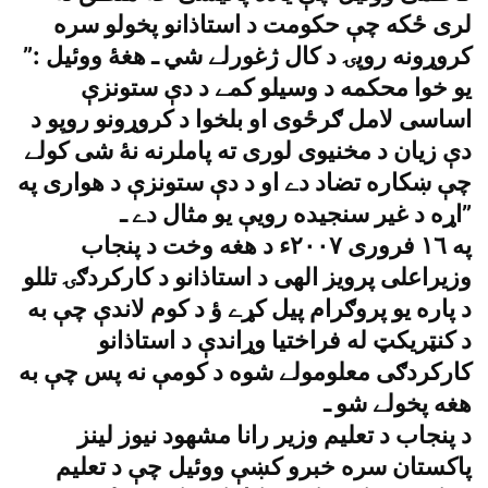
لرى ځکه چې حکومت د استاذانو پخولو سره
کروړونه روپۍ د کال ژغورلے شي ـ هغۀ ووئيل :”
يو خوا محکمه د وسيلو کمے د دې ستونزې
اساسى لامل ګرځوى او بلخوا د کروړونو روپو د
دې زيان د مخنيوى لورى ته پاملرنه نۀ شى کولے
چې ښکاره تضاد دے او د دې ستونزې د هوارى په
اړه د غير سنجيده رويې يو مثال دے ـ”
په ١٦ فرورى ٢٠٠٧ء د هغه وخت د پنجاب
وزيراعلى پرويز الهى د استاذانو د کارکردګۍ تللو
د پاره يو پروګرام پيل کړے ؤ د کوم لاندې چې به
د کنټريکټ له فراختيا وړاندې د استاذانو
کارکردګى معلومولے شوه د کومې نه پس چې به
هغه پخولے شو ـ
د پنجاب د تعليم وزير رانا مشهود نيوز لينز
پاکستان سره خبرو کښې ووئيل چې د تعليم