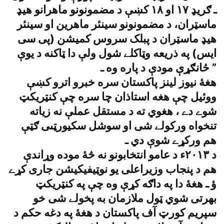
ـ ګريډ ١٧ او ١٨ کښې د مضمونونو ماهرانو هيډ
ماسټران، د مضمونونو سينئر ماهرين او سينئر
هيډ ماسټران د پبلک سروس کميشن (پى سى
ايس) په ذريعه وټاکلے شول ولې دا ټاکنه د يوې
ځانګړې مودې د پاره وه ـ ”
هغۀ نيوز لينز پاکستان سره خبرو اترو کښې
ووئيل چې هغه استاذان چا سره چې کنټريکټ
شوے دے ، هغوي ته د مستقل عملې نه زياته
تنخواه ورکولے شى او سوشل سکيورټىى ګټې
هم ورکړے شوې دي ـ
د ٢٠١٣ء د عامو انتخابونو نه څۀ موده وړاندې
هم د پنجاب وزيراعلى يو نوټيفيکيشن جارى کړے
ؤ ـ هغۀ دا په داګه کړې وه چې په کنټريکټ
بهرتى شوي ټول ملازمان به پخولے شى خو
سپريم کورټ آف پاکستان د هغۀ په دغه حکم د