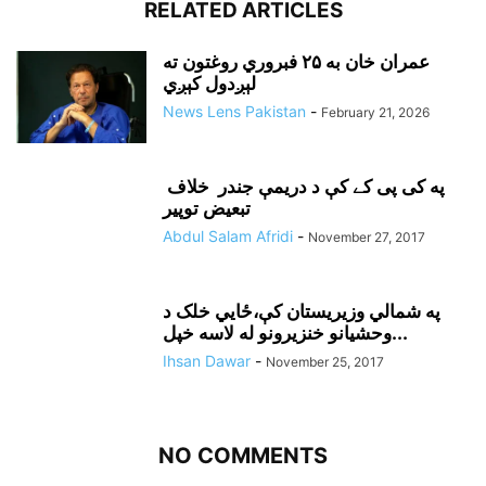
RELATED ARTICLES
عمران خان به ۲۵ فبروري روغتون ته
لېږدول کېږي
News Lens Pakistan
-
February 21, 2026
په کی پی کے کې د دريمې جندر خلاف
تبعيض توپير
Abdul Salam Afridi
-
November 27, 2017
په شمالي وزيريستان کې،ځايي خلک د
وحشيانو خنزيرونو له لاسه خپل...
Ihsan Dawar
-
November 25, 2017
NO COMMENTS