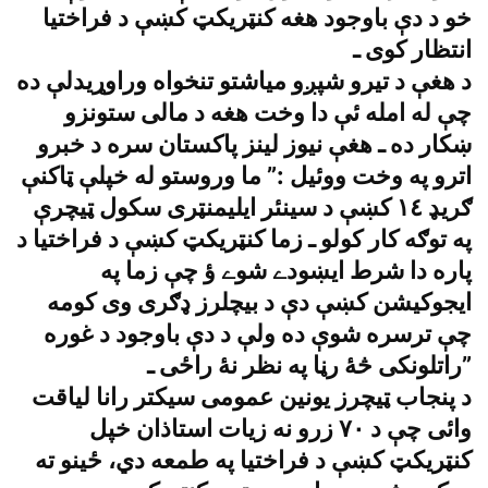
خو د دې باوجود هغه کنټريکټ کښې د فراختيا
انتظار کوى ـ
د هغې د تيرو شپږو مياشتو تنخواه وراوړيدلې ده
چې له امله ئې دا وخت هغه د مالى ستونزو
ښکار ده ـ هغې نيوز لينز پاکستان سره د خبرو
اترو په وخت ووئيل :” ما وروستو له خپلې ټاکنې
ګريډ ١٤ کښې د سينئر ايليمنټرى سکول ټيچرې
په توګه کار کولو ـ زما کنټريکټ کښې د فراختيا د
پاره دا شرط ايښودے شوے ؤ چې زما په
ايجوکيشن کښې دې د بيچلرز ډګرى وى کومه
چې ترسره شوې ده ولې د دې باوجود د غوره
راتلونکى څۀ رڼا په نظر نۀ راځى ـ”
د پنجاب ټيچرز يونين عمومى سيکتر رانا لياقت
وا‌ئى چې د ٧٠ زرو نه زيات استاذان خپل
کنټريکټ کښې د فراختيا په طمعه دي، ځينو ته