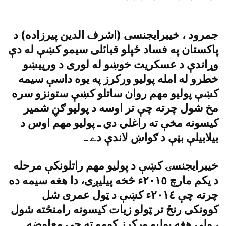
جمرود ، خيبرايجنسى (اشرف الدين پيرزاده) د
پاکستان په فساد ځپلو قبائلى سيمو کښې له دې
وړاندې د عسکريت خوښو له لورى د ورپيښو
خطرو له امله پوليو ورکرز په يوه داسې سيمه
کښې پوليو مهم روان ساتلو کښې ستونزو سره
مخ شول چرته چې تر اوسه د پوليو ګڼ شمير
کيسونه مخې ته راغلي دي ـ پوليو مهم اوس د
بيلابيلې بڼې د ګواښ لاندې دے ـ
خيبرايجنسۍ کښې د پوليو مهم راتلونکې مرحله
د يکم مارچ ٢٠١٥ء څخه پيليږى، دا هغه سيمه ده
چرته چې ٢٠١٤ء کښې د ټول عمرى شل
کوونکى رنځ تر ټولو زيات کيسونه رامنځته شول
، ولې هغه پوليو ورکرز کومو ته چې معاوضه