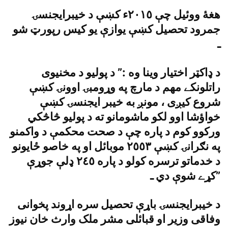
هغۀ ووئيل چې ٢٠١٥ء کښې د خيبرايجنسۍ
جمرود تحصيل کښې يوازې يو کيس رپورټ شو
ـ
د ډاکټر اختيار وينا وه :” د پوليو د مخنيوى
راتلونکے مهم د مارچ په وړومبۍ اوونۍ کښې
شروع کيږى ، مونږ به خيبر ايجنسۍ کښې
خواؤشا اوو لکو ماشومانو ته د پوليو څاڅکي
ورکوو کوم د پاره چې د صحت محکمې د واکمنو
په نګرانۍ کښې ٢٥٥٣ موبائل او په خاصو ځايونو
د خدماتو ترسره کولو د پاره ٢٤٥ ډلې جوړې
کړے شوې دي ـ”
د خيبرايجنسۍ باړې تحصيل سره اړوند پخوانى
وفاقى وزير او قبائلى مشر ملک وارث خان نيوز