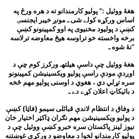
هغۀ ووئيل :” پوليو کارمندانو ته د هره ورځ په
اساس ورکړه کولے شى ـ مونږ خيبر ايجنسۍ
کښې د پوليود مخنيوى په اوو کمپينونو کښې
برخه واخسته خو تراوسه هيڅ معاوضه ترلاسه
نۀ شوه ـ”
هغۀ ووئيل چې داسې هيلتهـ ورکرز کوم چې د
اوږدې مودې راسې پوليو ويکسينيشن کمپينونو
سره تړلي دي ، هغوي د اوسنى پوليو مهم څخه
د بائيکاټ اعلان کړے دے ـ
د وفاق د انتظام لاندې قبائلى سيمو (فاټا) کښې
د پوليو ويکسينيشن مهم نګران ډاکټر اختيار خان
نيوز لينز پاکستان سره خبرو کښې ووئيل چې د
پوليو کارمندانو لخوا د معاوضو د ورکړې غوښتنه