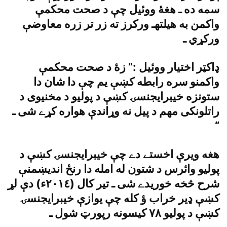
سمه ده ـ هغۀ ووئيل چې د صحت محکمې
واکمن به هيلتهـ ورکرز ته زر تر زره معاوضې
ورکړي ـ
ډاکټر اختيار ووئيل :” زۀ د صحت محکمې
واکمنو سره رابطه کښې يم چې دا شان دا
ستونزه خيبرايجنسۍ کښې د پوليو د مخنيوى د
راتلونکى مهم د پيل نه وړاندې هواره کړے شى ـ
“
هغه ويرې اخستے دے چې خيبرايجنسۍ کښې د
پوليو وائرس د شتون له امله دا رنځ انديښمنې
شرح څخه خوريدے شى ـ تير کال (٢٠١٤ء) دې لړ
کښې ډير خراب ؤ کله چې يوازې خيبرايجنسۍ
کښې د پوليو ٧٨ کيسونه رپورټ شول ـ