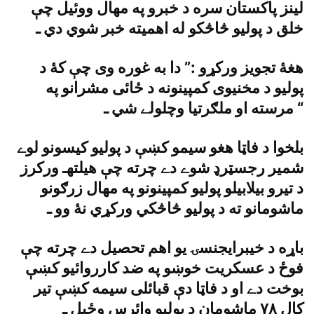
لينز پاکستان سره د خبرو په مهال ووئيل چې
خلق د پوليو څاڅکو له اهميته خبر شوي دي ـ
هغۀ تجويز ورکړو :” دا به غوره وى چې کۀ د
پوليو د مخنيوى کمپينونه د ځائى مشرانو په
مرسته او ملګرتيا وچلولے شي ـ “
بلخوا د فاټا هغو سيمو کښې د پوليو کيسونو لوے
شمير رجسټرډ شوے دے چرته چې هيلتهـ ورکرز
د تيرو بيلابيلو پوليو کمپينونو په مهال زرګونو
ماشومانو ته د پوليو څاڅکي ورکړي نۀ وو ـ
باړه د خيبرايجنسۍ يو اهم تحصيل دے چرته چې
فوځ د عسکريت خوښو په ضد کارروائيو کښې
بوخت دے او د فاټا دې قبائلى سيمه کښې تير
کال ٧٨ ماشومان د پوليو وائرس وځپل ـ