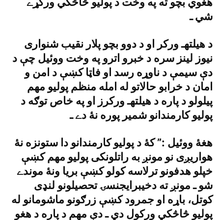
هغوي بچو ته په وخت د پوليو څاڅکي ورکړے
شي ـ
د هيلتهـ ورکر او د دوو بچو پلار نقيب شنوارى
نيوز لينز سره د خبرو اترو په وخت ووئيل چې د
دې سيمې د ناوړه رسد او فاټا کښې د امن و
امان د خرابو حالاتو له امله منظم پوليو مهم
پيلولو د پاره د هيلتهـ ورکرز او په خاص توګه د
پوليو کارمندانو شمير پوره نۀ دے ـ
هغۀ ووئيل :” کۀ د پوليو کارمندانو دا ستونزه نۀ
هواريږى نو مونږ به راتلونکى پوليو مهم کښې
خپلو هدفونو ترلاسه کولو کښې بريا ونۀ موندے
شو ـ مونږ ته دخيبرايجنسۍ تحصيلونو لنډى
کوتل، باړه او جمرود کښې زرګونو ماشومانو له
پوليو څاڅکي ورکول دي ـ دې مهم د پاره د هغو