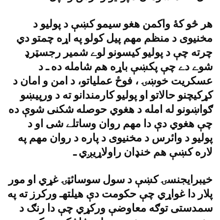
هر څو کۀ واکمن هغو سيمو کښې د پوليو د
مخنيوى د منظم مهم پيل کولو په اړه چمتو دي
چرته چې د پوليو کيسونو لوے شمير رجسټرډ
شوے دے چې پکښې باړه هم شامله ده ـ د
عسکريت خوښۍ ، فوځ عملياتو، د امن و امان د
کړکيچنو حالاتو او پوليو کارمندانو ته د ورپيښو
ګواښونو له امله د هغوي حوصله شکنى شوې ده
چې هغوي دې دا مهم روان وساتلے شى او د
پوليو د وائرس د مخنيوى د پاره د روان مهم په
لاره کښې هم خنډان راولاړيږي ـ
خيبرايجنسۍ کښې د سول سوسائټۍ غړي او مور
پلار دا غواړي چې حکومت دې هيلتهـ ورکرز ته په
سمدستى توګه معاوضې ورکړي چې دا رنګ د