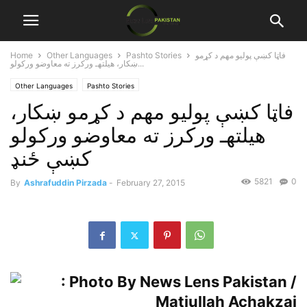
فاټا کښې پوليو مهم د کړمو
Pashto Stories
Other Languages
Home
ښکار، هيلتهـ ورکرز ته معاوضو ورکولو...
Other Languages
Pashto Stories
فاټا کښې پوليو مهم د کړمو ښکار،
هيلتهـ ورکرز ته معاوضو ورکولو
کښې ځنډ
5821
0
By
Ashrafuddin Pirzada
-
February 27, 2015