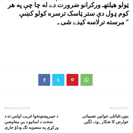
ټولو هيلتهـ ورکرانو ضرورت دے له چا چې په هر
کوم ډول دې ستر ټاسک ترسره کولو کښې
مرسته ترلاسه کيدے شى ـ “
Previous article
Next article
بنوں:قبائلی خواتین نفسیاتی
د خيبرپښتونخوا غريب اولس ته د
عوارض کا شکار ہونے لگیں
صحت د اسانيو د بې معاوضې
ورکړې په منصوبه تګ وداؤ جارى