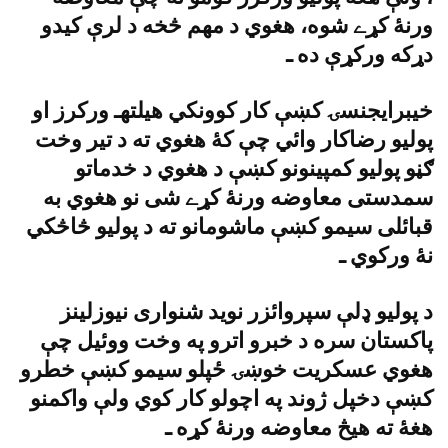
ورنۀ کړے شوه، هغوي د مهم څخه د لرې کيدو
دړکه ورکړې ده ـ
خيبرايجنسۍ کښې کار کوونکي هيلتهـ ورکرز او
پوليو رضاکار وائي چې کۀ هغوي ته د تير وخت
ګڼو پوليو کمپينونو کښې د هغوي د خدماتو
سمدستى معاوضه ورنۀ کړے شى نو هغوي به
قبائلى سيمو کښې ماشومانو ته د پوليو څاڅکي
نۀ ورکوي ـ
د پوليو ډلې سپروائزر نويد شنوارى نيوزلينز
پاکستان سره د خبرو اترو په وخت ووئيل چې
هغوي عسکريت خوښۍ ځپلو سيمو کښې خطرو
کښې دخپل ژوند په اچولو کار کوي ولې واکمنو
هغۀ ته هيڅ معاوضه ورنۀ کړه ـ