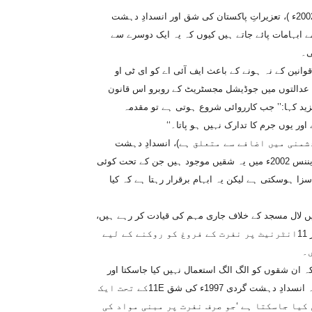
اگرچہ مختلف قوانین جن میں الیکٹرانک ٹریڈ آرڈیننس2002ء (ای ٹی او 2002ء )، تعزیراتِ پاکستان کی شق اور انسدادِ دہشت
سے بہت سے ابہامات پائے جاتے ہیں کیوں کہ یہ ایک دوسرے سے
ی۔
انین کے نہ ہونے کے باعث ایف آئی اے کو ای ٹی او
قامی عدالتوں میں جوڈیشل مجسٹریٹ کے روبرو اس قانون
ید کہا:’’ جب کارروائی شروع ہوتی ہے تو مقدمہ
ر یوں جرم کا تدارک نہیں ہو پاتا۔‘‘
گروہوں کے مابین دشمنی میں اضافے سے متعلق ہے)، انسدادِ دہشت
گردی کا ایکٹ 1997ء اور پاکستان الیکٹرانک میڈیا ریگولیٹری اتھارٹی آرڈیننس 2002ء میں یہ شقیں موجود ہیں جن کے تحت کوئی
سزا ہوسکتی ہے لیکن یہ ابہام برقرار رہتا ہے کہ کیا
یں لال مسجد کے خلاف جاری مہم کی قیادت کر رہے ہیں،
کا یہ ماننا ہے کہ انسدادِ دہشت گردی کے ایکٹ1997ء کی دفعات 8,6اور 11انٹرنیٹ پر نفرت کے فروغ کو روکنے کے لیے
۔
 ان شقوں کو الگ الگ استعمال نہیں کیا جاسکتا اور
ان قوانین کو ایک ساتھ استعمال کرنے کی ضرورت ہے۔ انہوں نے کہا کہ انسدادِ دہشت گردی 1997ء کی شق 11Eکے تحت ایک
 کیا جاسکتا ہے ‘جو صرف نفرت پر مبنی مواد کی