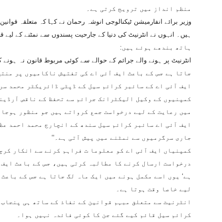
منظم انداز میں ترویج کرتی ہے۔
وزیر برائے انفارمیشن ٹیکنالوجی انوشہ رحمان نے کہا کہ متعلقہ قوانین
ہیں۔ انہوں نے انٹرنیٹ کی دنیا کے جارحیت پسندوں سے نمٹنے کے لیے ق
ہاتھ بندھے ہوئے ہیں:
جاتا ہے جس کے باعث ایف آئی اے کی تفتیش ناکامیوں پر منتج
ایف آئی اے کے سائبر کرائم سیل کے ڈپٹی ڈائریکٹر محمد سرف
کمپنیوں کے وکیل الیکٹرانک جرائم سے تحفظ کے ناقص آرڈین
میں رعایت کے لیے درخواست جمع کرواتے ہیں جو منظور ہوجاتی
ایف آئی اے سائبر کرائم سیل سندھ کے انچارج محمد احمد عظی
جاری سرگرمیوں سے نمٹنے میں پیش آتی ہے۔‘‘
کمپنیاں ایف آئی اے کو معلوما ت فراہم کرنے سے انکار کرچ
درخواست ارسال کرنے کا مطالبہ کرتی ہیں، جس کے باعث ایف 
ہے‘ یوں اسے مکمل ہونے میں ایک ماہ لگ جاتا ہے جس کے باعث
لیے خاصا وقت ہوتا ہے۔
انٹرنیٹ سے متعلق مبہم قوانین کے نفاذ کے ساتھ ہی پنجاب ا
کرائم سیل قائم کیے گئے جن کا کوئی فائدہ نہیں ہوا۔