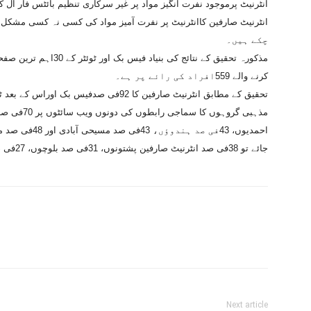
چکے ہیں۔
مذکورہ تحقیق کے نتائج کی
کرنے والے 559افراد کی رائے پر ہے۔
تحقیق کے مطابق انٹرنیٹ صارفین کا 92فی صدفیس بک اوراس کے بعد ٹوئٹر پر نفرت انگیز مواد سے واسطہ پڑا۔
احمدیوں، 43فی ص
جائے تو 38فی صد انٹرنیٹ صارفین پشتونوں، 31فی صد بلوچوں، 27فی صد پنجابیوں اور 23فی صد سندھیوں کے خلاف ہیں۔
Next article