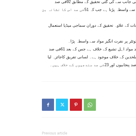
انٹرنیٹ پرموجود نفرت انگیز مواد پر غیر سرکاری تنظیم بائٹس فار آل کی جانب سے کی گئی تحقیق کے مطابق 92فی صد
انٹرنیٹ صارفین کاانٹرنیٹ پر نفرت آمیز مواد کی کسی نہ کسی مشکل سے واسطہ پڑتا ہے جب کہ 51فی صد اس کا نشانہ بن
 بنیاد فیس بک اور ٹوئٹر کے 30اہم ترین صفحات کے علاوہ تحقیق کے دوران سماجی میڈیا استعمال
مذہبی گروہوں کا سماجی رابطوں کی دونوں ویب سائٹوں پر 70فی صد مواد اہل تشیع کے خلاف ہے جس کے بعد 61فی صد
د ہندوؤں، 43فی صد مسیحی آبادی اور 48فی صد ملحدین کے خلاف موجود ہے۔ لسانی تفریق کاجائزہ لیا
Previous article