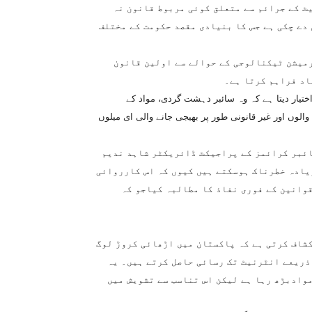
یٹ کے جرائم سے متعلق کوئی مربوط قانون نہ
دے چکی ہے جس کا بنیادی مقصد حکومت کے مختلف
و (2012ء ) پاکستان میں انفارمیشن ٹیکنالوجی کے حوالے سے اولین قانون
اد فراہم کرتا ہے۔
ختیار دیتا ہے کہ وہ سائبر دہشت گردی، مواد کے
والوں اور غیر قانونی طور پر بھیجی جانے والی ای میلوں
ائبر کرائمز کے پراجیکٹ ڈائریکٹر شاہد ندیم
یادہ خطرناک ہوسکتے ہیں کیوں کہ اس کارروائی
قوانین کے فوری نفاذ کا مطالبہ کیاجو کہ
شاف کرتی ہے کہ پاکستان میں اڑھائی کروڑ لوگ
ذریعے انٹرنیٹ تک رسائی حاصل کرتے ہیں۔ یہ
موادبڑھ رہا ہے لیکن اس تناسب سے تشویش میں