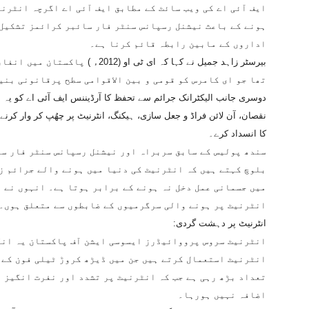
ایف آئی اے کی ویب سائٹ کے مطابق ایف آئی اے اگرچہ انٹرن
ہونے کے باعث نیشنل رسپانس سنٹر فار سائبر کرائمز تشکیل 
اداروں کے مابین رابطہ قائم کرنا ہے۔
بیرسٹر زاہد جمیل نے کہا کہ ای ٹی ا
تھا جو ای کامرس کو قومی و بین الاقوامی سطح پرقانونی بنی
دوسری جانب الیکٹرانک جرائم سے تحفظ کا آرڈیننس ایف آئی اے کو یہ ا
نقصان، آن لائن فراڈ و جعل سازی، ہیکنگ، انٹرنیٹ پر چھُپ کر وار کرنے 
کا انسداد کرے۔
سندھ پولیس کے سابق سربراہ اور نیشنل رسپانس سنٹر فار س
بلوچ کہتے ہیں کہ انٹرنیٹ کی دنیا میں ہونے والے جرائم ز
میں جسمانی عمل دخل نہ ہونے کے برابر ہوتا ہے۔ انہوں نے 
انٹرنیٹ پر ہونے والی سرگرمیوں کے ضابطوں سے متعلق ہوں۔
انٹرنیٹ پر دہشت گردی:
انٹرنیٹ سروس پرووائیڈرز ایسوسی ایشن آف پاکستان یہ انک
انٹرنیٹ استعمال کرتے ہیں جن میں ڈیڑھ کروڑ ٹیلی فون کے 
تعداد بڑھ رہی ہے جب کہ انٹرنیٹ پر تشدد اور نفرت انگیز 
اضافہ نہیں ہورہا۔