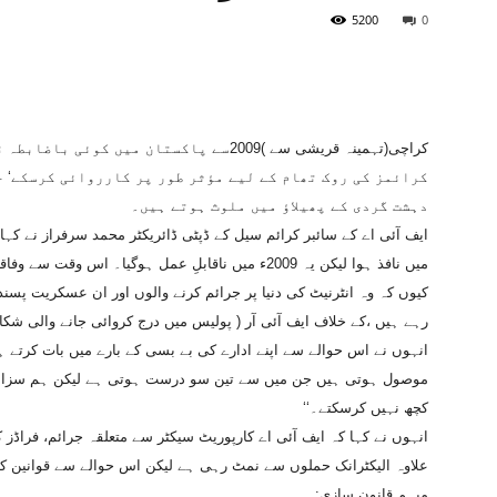
5200
0
کراچی(تہمینہ قریشی سے )2009سے پاکستان می
کرائمز کی روک تھام کے لیے مؤثر طور پر کارروائی کرسکے‘ خ
دہشت گردی کے پھیلاؤ میں ملوث ہوتے ہیں۔
میں نافذ ہوا لیکن یہ 2009ء میں ناقابلِ عمل ہوگیا۔ اس
کیوں کہ وہ انٹرنیٹ کی دنیا پر جرائم کرنے والوں اور ان عسکریت پسند
رہے ہیں ،کے خلاف ایف آئی آر ( پولیس میں درج کروائی جانے والی شکا
انہوں نے اس حوالے سے اپنے ادارے کی بے بسی کے بارے میں بات کرتے ہوئ
موصول ہوتی ہیں جن میں سے تین سو درست ہوتی ہے لیکن ہم سزائیں
کچھ نہیں کرسکتے۔‘‘
انہوں نے کہا کہ ایف آئی اے کارپوریٹ سیکٹر سے متعلقہ جرائم، فرا
علاوہ الیکٹرانک حملوں سے نمٹ رہی ہے لیکن اس حوالے سے قوانین ک
مبہم قانون سازی: