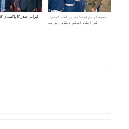
خبردار یونیفارم پر لگے کیمرہ
ایرانی صدر کا پاکستان کا
کی آنکھ آپ کو دیکھ رہی ہے