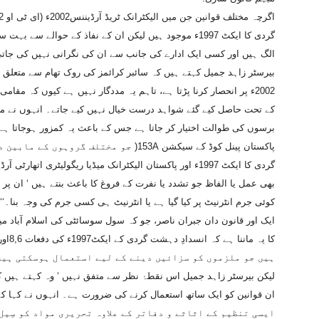
گردی کا ایکٹ 1997ء موجود ہیں لیکن ان کے نفاذ کے حوالے 
الگ ہیں اور کسی ایک ادارے کی جانب سے ان کی نگرانی نہیں کی جات
بیرسٹر زاہد جمیل کہتے ہیں کہ سائبر کرائمز کی روک تھام سے متعلق قو
2002ء پر انحصار کرنا پڑتا ہے، تاہم یہ مددگار نہیں ہے کیوں کہ م
کے تحت حاصل کیے گئے شواہد درست خیال نہیں کیے جاتے۔ انہوں نے مز
برسوں کی طوالت اختیار کر جاتا ہے جس کے باعث یہ کمزور ہوجاتا ہے او
پاکستان پینل کوڈ کے سیکشن 153A( جو مختلف 
بھی عمل یا الفاظ جو تشدد یا نفرت کے فروغ کا باعث بنتے ہیں ‘ ان پر 
کوئی جرم انٹرنیٹ پر کیا گیا ہے یا انٹرنیٹ ہی کسی جرم کی وجہ بنا۔‘‘
ایک اور قانون دان جبران ناصر، جو کہ سول سوسائٹی کی اسلام آباد م
ہیں جو ملزموں کو سزائیں دینے کے لیے استعمال ہوسکتی ہیں
لیکن بیرسٹر زاہد جمیل اس نقطۂ نظر سے متفق نہیں ‘ وہ کہتے ہیں کہ
ایسی تنظیم کے اثاثے و دفاتر کے علاوہ تحریری مواد کو سِیل