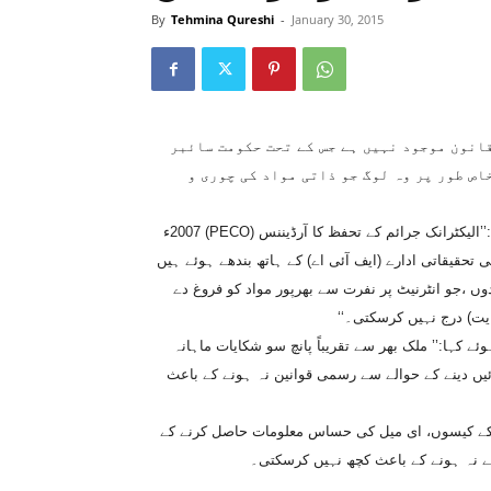
By
Tehmina Qureshi
-
January 30, 2015
ں کوئی باضابطہ قانون موجود نہیں ہے جس کے تحت حکومت سائبر
اص طور پر وہ لوگ جو ذاتی مواد کی چوری و
ایف آئی اے کے سائبر کرائم سیل کے ڈپٹی ڈائریکٹر محمد سرفراز نے کہا:’’الیکٹرانک جرائم کے تحفظ کا آرڈیننس (PECO) 2007ء
 وقت سے وفاقی تحقیقاتی ادارے (ایف آئی اے) کے ہاتھ بندھے ہوئے ہیں
وں ،جو انٹرنیٹ پر نفرت سے بھرپور مواد کو فروغ دے
یت) درج نہیں کرسکتی۔‘‘
ے کہا:’’ ملک بھر سے تقریباً پانچ سو شکایات ماہانہ
 دینے کے حوالے سے رسمی قوانین نہ ہونے کے باعث
ڈز کے کیسوں، ای میل کی حساس معلومات حاصل کرنے کے
ے نہ ہونے کے باعث کچھ نہیں کرسکتی۔