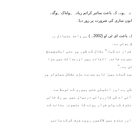
 نہ ہونے کے باعث سائبر کرائم زیادہ ہولناک ہوگئے
انون سازی کی ضرورت پر زور دیا۔
انٹرنیٹ پر ہونے والے جرائم کے حوالے سے کوئی مربوط قانون نہ ہونے کے باعث ای ٹی او (2002ء ) ہی واحد متبادل رہ
 ہوتی ہے۔
راز نے کہا:’’ مثال کے طور پر منی ایکسچینج
نس سے فائدہ اٹھاتے ہیں اورعدالت میں سزا
 ہے۔‘‘
م کہتے ہیں: تاہم سب سے بڑی مشکل سیلولر پر
کی ہے اور انٹیلی جنس بیورو کے توسط سے
آئی اے کی کارروائی درمیان میں ہی رک جاتی
 ملزم کے پاس فرار ہونے کا منصوبہ بنانے کے
ور سندھ میں لاکھوں روپے صرف کرکے سائبر