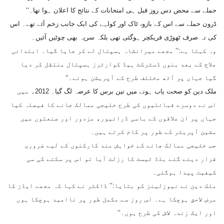
حملے سے محض دس روز قبل ہی امتحانات کے نتائج کا اعلان ہوا تھا۔‘‘
ڈرون حملے سے اس کے بازو، ٹاک اور کولہے کی ایک جانب زخم آئے تھے۔ اس
کی نہ صرف ٹھوڑی فریکچر ہوگئی تھی بلکہ سرپہ بھی چوٹیں آئیں۔
وہ کہتا ہے:’’ مجھے میرانشاہ ہسپتال لے کر جایا گیا۔ ابتدائی
علاج کے بعد بنوں ڈسٹرکٹ ہیڈ کوارٹرز ہسپتال منتقل کر دیا
گیا جہاں پر آٹھ مختلف طرح کے آپریشن ہوئے۔‘‘
ملک دین کو صحت یاب ہونے میں تین برس کا عرصہ لگ گیا۔ 2012ء میں
اس نے دوسرے قبائلیوں کی طرح خلیجی ممالک جانے کا فیصلہ کیا
جہاں پر ان علاقوں کے باسی ڈرائیور، مزدور اور صنعتوں میں
مشین آپریٹر کے طور پر کام کرتے ہیں۔
جب خلیجی ممالک جانے کے خواہش مند کارکنوں کے لیے ضروری
قرار دیئے گئے بلڈ ٹیسٹ کا رزلٹ آیا تو اس پر سکتے کی سی
کیفیت پیدا ہوگئی۔
ملک دین نے نیوزلینز کو بتایا:’’ ڈاکٹر نے کہا کہ مجھے ایڈز کا
مرض لاحق ہوچکا ہے۔ اس روز سے مکمل طور پر ناامید ہوچکا ہوں
اور ایک زندہ لاش کی طرح ہوں۔‘‘