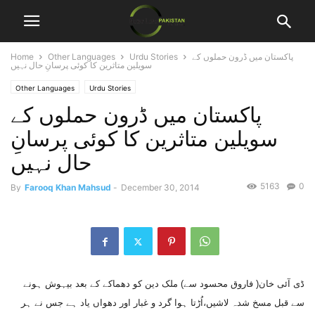
پاکستان میں ڈرون حملوں کے
Urdu Stories
Other Languages
Home
سویلین متاثرین کا کوئی پرسانِ حال نہیں
Other Languages
Urdu Stories
پاکستان میں ڈرون حملوں کے
سویلین متاثرین کا کوئی پرسانِ
حال نہیں
5163
0
By
Farooq Khan Mahsud
-
December 30, 2014
ڈی آئی خان( فاروق محسود سے) ملک دین کو دھماکے کے بعد بیہوش ہونے
سے قبل مسخ شدہ لاشیں،اُڑتا ہوا گرد و غبار اور دھواں یاد ہے جس نے ہر