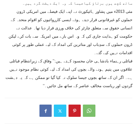
ساتھ کچھ یوں برتاؤ کیاجیسا کہ وہ ایک دہشت گرد ہیں۔
مئی 2013ء میں پشاور ہائیکورٹ نے اپنے ایک فیصلے میں امریکی ڈرون
حملوں کو غیرقانونی قرار دیتے ہوئے ایسی کارروائیوں کو اقوام متحدہ کے
انسانی حقوق سے متعلق چارٹر کی خلاف ورزی قرار دیا تھا۔ عدالت نے
حکومت کو ہدایت جاری کی کہ وہ اس بارے میں امریکہ سے بات کرے لیکن
ڈرون حملوں کے سدِباب اور متاثرین کی امداد کے لیے عملی طور پر کوئی
اقدامات نہیں کیے گئے۔
قبائلی رہنماء بادشاہی خان محسود کہتے ہیں:’’ وفاق کے زیرِانتظام قبائلی
علاقوں میں یتیم ہونے والے بچوں کی امداد کے لیے کوئی نظام موجود نہیں
ہے۔ اگر ان کے ساتھ بچوں جیسا سلوک نہ کیا گیا تو ممکن ہے کہ یہ دہشت
گردوں اور ریاست مخالف عناصر کے ساتھ مل جائیں۔‘‘