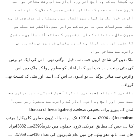
وہ کہتا ہے کہ وہ ایچ آئی وی، ایڈز سے اس وقت متاثر ہوا جب
ڈرون حملے سے جسم کے متاثرہ زخمی حصوں کے علاج کے لیے اسے
آلودہ خون لگایا گیا۔ میرانشاہ میں ہسپتال نہ صرف چھوٹا ہے
بلکہ سہولیات بھی نہ ہونے کے برابر ہیں۔ڈاکٹر نے ہنگامی
صورتِ حال سے نمٹنے کے لیے زخمیوں کے ساتھ آنے والوں سے خون
کا عطیہ لیا۔ وہ کہتا ہے کہ وہ یقینی طور پراس وقت ہی اس
وائرس سے متاثر ہوا۔
ملک دین کی شادی ڈرون حملے سے قبل ہوگئی تھی۔ اس کی ایک دو برس
کی بیٹی زینب ہے۔ جب اس کے اہلخانہ کو معلوم ہوا کہ ملک دین اس
وائرس سے متاثر ہوگیا ہے تو انہوں نے اس کی اہلیہ اور بیٹی کے ٹیسٹ بھی
کروائے۔
ملک دین کے والد احمد دین نے کہا:’’ خوش قسمتی سے وہ دونوں صحت
مند ہیں اور ایچ وی آئی، ایڈز کے وائرس سے محفوظ رہی ہیں۔‘‘
لندن کے بیورو برائے تحقیقی صحافت (Bureau of Investigative
Journalism)نے 2004ء سے 2014ء تک ہونے والے ڈرون حملوں کا ریکارڈ مرتب
کیا ہے جس کے مطابق امریکی ڈرون حملوں میں تقریباً2396سے 3882افراد
جان سے ہاتھ دھو بیٹھے جن میں عام شہریوں کی تعداد 416سے 959تک ہے