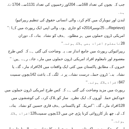
جب کہ بچوں کی تعداد 168سے 204اور زخمیوں کی تعداد 1131سے 1704تک
ہے۔
لندن اور نیویارک میں کام کرنے والی انسانی حقوق کی تنظیم ریپرائیو)
(Reprieveنے 25نومبر2014ء کو جاری ہونے والی اپنی ایک رپورٹ میں کہا :’’
امریکی ڈرون حملوں میں ہر مطلوبہ ہدف کو نشانہ بنانے کے دوران
28نامعلوم افراد بھی ہلاک ہوئے۔‘‘
ریپرائیوکی رپورٹ میں جامع انداز سے یہ وضاحت کی گئی ہے کہ کس طرح
معصوم اور نامعلوم افراد امریکی ڈرون حملوں میں مارے جاتے رہے ہیں: ’’
خبروں کے مطابق پاکستان میں کئی ایک واقعات میں 24افراد مارے گئے یا
نشانہ بنے‘ ڈرون حملے درست نشانے پر نہ لگنے کے باعث 142بچوں سمیت
847افرادہلاک ہوئے۔‘‘
رپورٹ میں مزید وضاحت کی گئی ہے کہ کس طرح امریکی ڈرون حملوں میں
خودکش حملہ آوروں کے ایک نظریہ ساز کوہلاک کرنے کی کوششوں میں
128افراد مارے گئے :’’امریکہ کو پاکستانی ہدف قاری حسین کو نشانہ بنانے
کے لیے چھ بار کارروائی کرنا پڑی جن میں 13بچوں سمیت128افراد ہلاک
ہوئے۔‘‘
امریکی حکومت نے پاکستان میں ڈرون حملوں کا نشانہ بننے والے نامعلوم اور