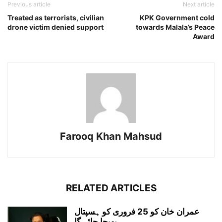
Previous article
Next article
Treated as terrorists, civilian
KPK Government cold
drone victim denied support
towards Malala’s Peace
Award
Farooq Khan Mahsud
RELATED ARTICLES
عمران خان کو 25 فروری کو ہسپتال
بھیجا جائے گا