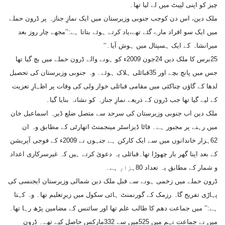
چیز کو اپنی لپیٹ میں لے لیا تھا۔
ملک دین، اس دن کوجب جنوبی وزیرستان میں ایک نمازِ جنازہ پر ڈرون حملے
میں ایک سو افراد مارے گئے تھے،یاد کرتے ہوئے بتاتا ہے:’’مجھے چار روز بعد
میرانشاہ کے ایک ہسپتال میں ہوش آیا۔‘‘
25برس کا ملک دین 24جون 2009ء کو ہونے والے ڈرون حملے میں بچ گیا تھا
جس میں پانچ بچے اور 35قبائلی ہلاک ہوئے۔ وہ جنوبی وزیرستان کی تحصیل
لدھا کے گاؤں چناکئی میں مقامی قبائلی خواز ولی کی وفات پر اظہارِ تعزیت
کے لیے گیا تھا جب ڈرون کے ذریعے نمازِ جنازہ کو نشانہ بنایا گیا۔
ملک دین اب جنوبی وزیرستان کی سرحد سے متصل ضلع ڈیرہ اسماعیل خان
میں رہنے پر مجبور ہے۔ فاٹا ڈیزاسٹر مینجمنٹ اتھارٹی کے مطابق وہ ان
62ہزار خاندانوں میں سے ایک کارکن ہے جنہوں نے 2009ء کے فوجی آپریشن
کے بعد اپنا گھر بار چھوڑا تھا۔قبائلی یہ دعویٰ کرتے ہیں کہ غیرسرکاری اعداد
و شمار کے مطابق یہ تعداد 80ہزار ہے۔
ڈرون حملے میں زخمی ہونے سے قبل ملک دین شمالی وزیرستان ایجنسی کی
پہاڑی تفریح گاہ رزمک کے گورنمنٹ ہائی سکول میں زیرِتعلیم تھا۔ وہ کہتا
ہے:’’ میں جماعت دھم کا طالب علم تھا اور سائنس کے مضامین پڑھ رہا تھا۔
میں نے جماعت نہم میں 525میں سے 332مارکس حاصل کیے تھے۔ ڈرون