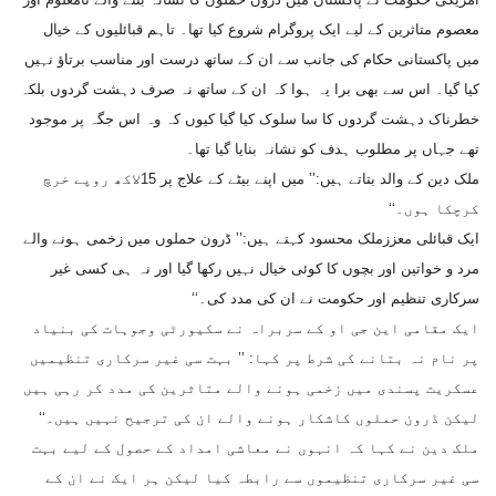
معصوم متاثرین کے لیے ایک پروگرام شروع کیا تھا۔ تاہم قبائلیوں کے خیال
میں پاکستانی حکام کی جانب سے ان کے ساتھ درست اور مناسب برتاؤ نہیں
کیا گیا۔ اس سے بھی برا یہ ہوا کہ ان کے ساتھ نہ صرف دہشت گردوں بلکہ
خطرناک دہشت گردوں کا سا سلوک کیا گیا کیوں کہ وہ اس جگہ پر موجود
تھے جہاں پر مطلوب ہدف کو نشانہ بنایا گیا تھا۔
ملک دین کے والد بتاتے ہیں:’’ میں اپنے بیٹے کے علاج پر 15لاکھ روپے خرچ
کرچکا ہوں۔‘‘
ایک قبائلی معززملک محسود کہتے ہیں:’’ ڈرون حملوں میں زخمی ہونے والے
مرد و خواتین اور بچوں کا کوئی خیال نہیں رکھا گیا اور نہ ہی کسی غیر
سرکاری تنظیم اور حکومت نے ان کی مدد کی۔‘‘
ایک مقامی این جی او کے سربراہ نے سکیورٹی وجوہات کی بنیاد
پر نام نہ بتانے کی شرط پر کہا: ’’ بہت سی غیر سرکاری تنظیمیں
عسکریت پسندی میں زخمی ہونے والے متاثرین کی مدد کر رہی ہیں
لیکن ڈرون حملوں کاشکار ہونے والے ان کی ترجیح نہیں ہیں۔‘‘
ملک دین نے کہا کہ انہوں نے معاشی امداد کے حصول کے لیے بہت
سی غیر سرکاری تنظیموں سے رابطہ کیا لیکن ہر ایک نے ان کے