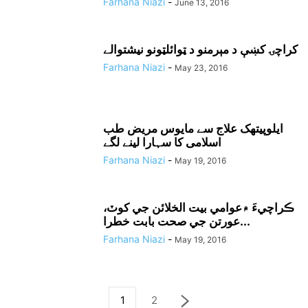
Farhana Niazi
-
June 13, 2016
کراچۍ کښې د مېرمنو د ټوائلټونو نيشتوالے
Farhana Niazi
-
May 23, 2016
ایلوپیتھک علاج سے مایوس مریض طب
اسلامی کا سہارا لینے لگے
Farhana Niazi
-
May 19, 2016
ڪراچيءَ ۾عوامي بيت الخلائن جي کوٽ،
عورتن جي صحت بابت خطرا...
Farhana Niazi
-
May 19, 2016
1
2