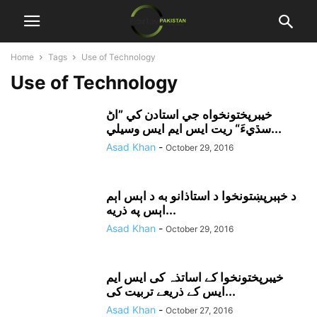
Home
Tags
Use of Technology
Use of Technology
خيبرپختونخواه جي استادن کي ”اڻ
سڌيءَ“ ريت ايس ايم ايس وسيلي...
Asad Khan
-
October 29, 2016
د خېبرپښتونخوا د استاذانو به د اېس اېم
اېس په ذريه...
Asad Khan
-
October 29, 2016
خیبرپختونخوا کے اساتذہ کی ایس ایم
ایس کے ذریعے تربیت کی...
Asad Khan
-
October 27, 2016