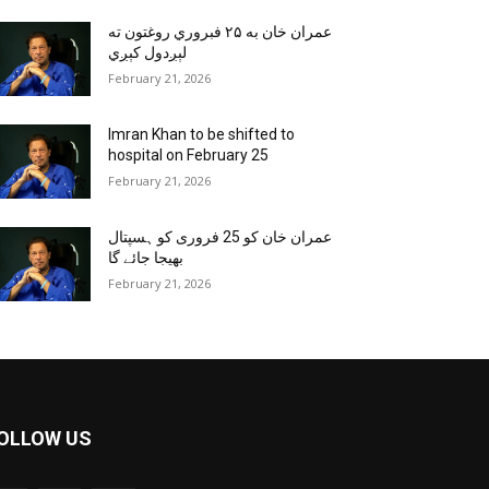
عمران خان به ۲۵ فبروري روغتون ته
لېږدول کېږي
February 21, 2026
Imran Khan to be shifted to
hospital on February 25
February 21, 2026
عمران خان کو 25 فروری کو ہسپتال
بھیجا جائے گا
February 21, 2026
OLLOW US