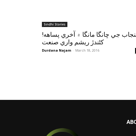
Sindhi Stories
!پنجاب جي ڇانگا مانگا ۾ آخري پساهه
کڻندڙ ريشم واري صنعت
Durdana Najam
-
March 18, 2016
AB