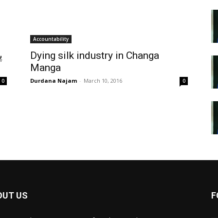
Accountability
Dying silk industry in Changa
Manga
Durdana Najam
-
March 10, 2016
0
0
OUT US
F