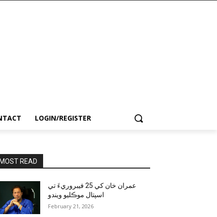
NTACT
LOGIN/REGISTER
MOST READ
عمران خان کي 25 فيبروريءَ تي
اسپتال موڪليو ويندو
February 21, 2026