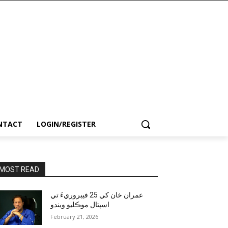
NTACT
LOGIN/REGISTER
MOST READ
عمران خان کي 25 فيبروريءَ تي
اسپتال موڪليو ويندو
February 21, 2026