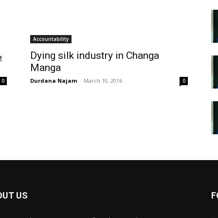
Accountability
Dying silk industry in Changa
Manga
Durdana Najam
-
March 10, 2016
0
0
OUT US
F