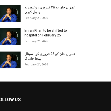
عمران خان به ۲۵ فبروري روغتون ته
لېږدول کېږي
February 21, 2026
Imran Khan to be shifted to
hospital on February 25
February 21, 2026
عمران خان کو 25 فروری کو ہسپتال
بھیجا جائے گا
February 21, 2026
OLLOW US