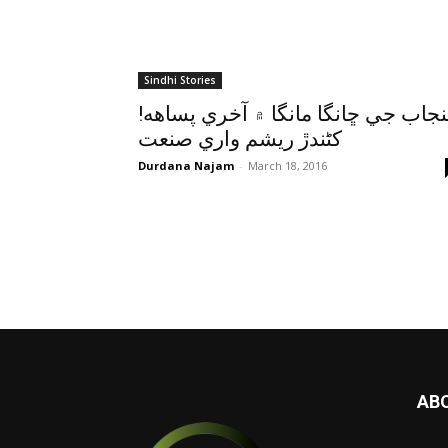
Sindhi Stories
!پنجاب جي ڇانگا مانگا ۾ آخري پساهه
کڻندڙ ريشم واري صنعت
Durdana Najam
-
March 18, 2016
AB