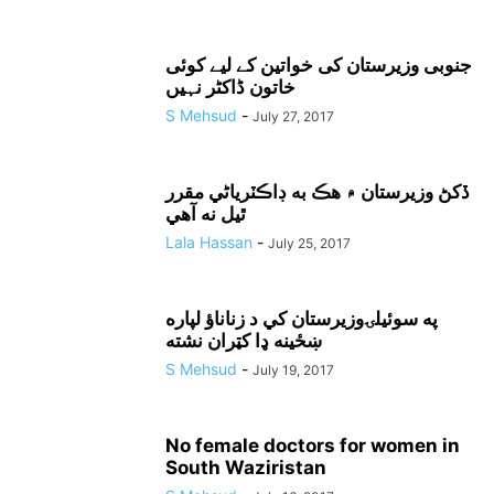
جنوبی وزیرستان کی خواتین کے لیے کوئی
خاتون ڈاکٹر نہیں
S Mehsud
-
July 27, 2017
ڏکڻ وزيرستان ۾ هڪ به ڊاڪٽرياڻي مقرر
ٿيل نه آهي
Lala Hassan
-
July 25, 2017
په سوئيلۍوزيرستان کي د زناناؤ لپاره
ښځينه ډا کټران نشته
S Mehsud
-
July 19, 2017
No female doctors for women in
South Waziristan