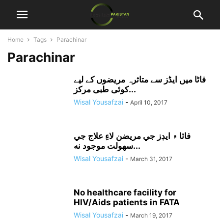
Home
Tags
Parachinar
Parachinar
فاٹا میں ایڈز سے متاثرہ مریضوں کے لیے
کوئی طبی مرکز...
Wisal Yousafzai
-
April 10, 2017
فاٽا ۾ ايڊز جي مريضن لاءِ علاج جي
سهولت موجود نه...
Wisal Yousafzai
-
March 31, 2017
No healthcare facility for
HIV/Aids patients in FATA
Wisal Yousafzai
-
March 19, 2017