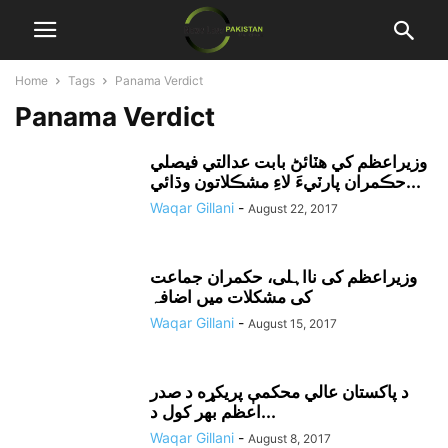
Home
Tags
Panama Verdict
Panama Verdict
وزيراعظم کي هٽائڻ بابت عدالتي فيصلي
حڪمران پارٽيءَ لاءِ مشڪلاتون وڌائي...
Waqar Gillani
-
August 22, 2017
وزیراعظم کی نااہلی، حکمران جماعت
کی مشکلات میں اضافہ
Waqar Gillani
-
August 15, 2017
د پاکستان عالي محکمې پريکړه د صدر
اعظم بهر کول د...
Waqar Gillani
-
August 8, 2017