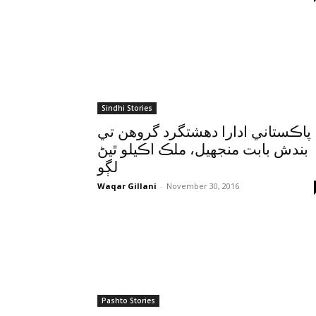
Sindhi Stories
پاڪستاني ادارا دهشتگرد گروهن تي
بندش بابت منجهيل، ملڪ اڪيلو ٿيڻ
لڳو
Waqar Gillani
-
November 30, 2016
Pashto Stories