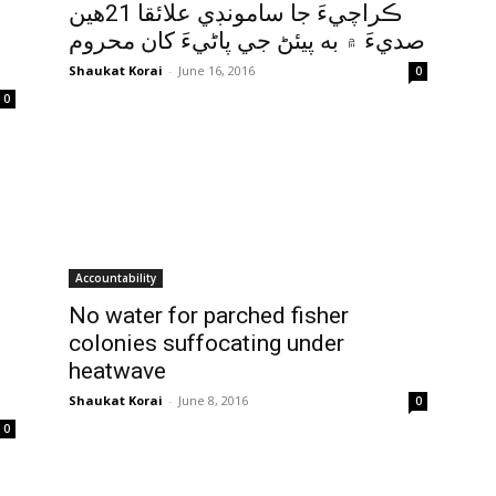
ڪراچيءَ جا سامونڊي علائقا 21هين
صديءَ ۾ به پيئڻ جي پاڻيءَ کان محروم
Shaukat Korai
-
June 16, 2016
0
0
Accountability
No water for parched fisher
colonies suffocating under
و
heatwave
Shaukat Korai
-
June 8, 2016
0
0