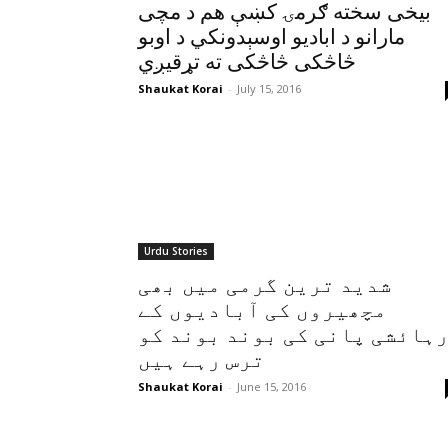
بيخى سخته ګرمۍ کښې هم د مچى
مارانو د اباديو اوسېدونکي د اوبو
څاڅکى څاڅکى ته تړقيږي
Shaukat Korai
-
July 15, 2016
Urdu Stories
شدید ترین گرمی میں بھی
مچھیروں کی آبادیوں کے
رہائشی پانی کی بوند بوند ک
ترس رہے ہیں
Shaukat Korai
-
June 15, 2016