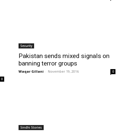
Security
Pakistan sends mixed signals on
banning terror groups
Waqar Gillani
-
November 19, 2016
0
0
Sindhi Stories