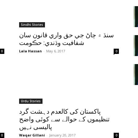
Sindhi Stories
سنڌ ۾ ڄاڻ جي حق واري قانون سان
شفافيت وڌندي: حڪومت
Lala Hassan
-
May 6, 2017
0
0
Urdu Stories
پاکستان کی کالعدم دہشت گرد
تنظیموں کے حوالے سے کوئی واضح
پالیسی نہیں
Waqar Gillani
-
January 20, 2017
0
0