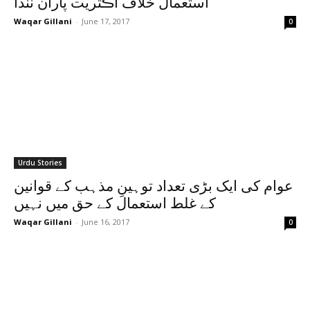
استعمال خلاف اڪثريت پاران نندا
Waqar Gillani
-
June 17, 2017
0
Urdu Stories
عوام کی ایک بڑی تعداد توہینِ مذہب کے قوانین
کے غلط استعمال کے حق میں نہیں
Waqar Gillani
-
June 16, 2017
0