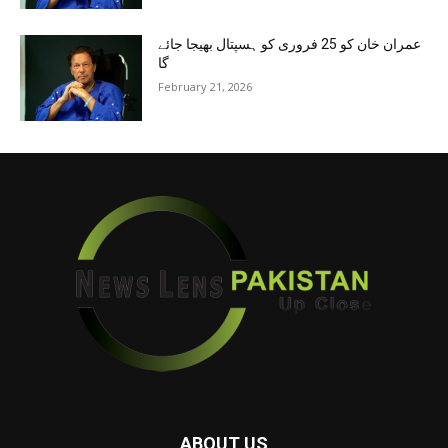
عمران خان کو 25 فروری کو ہسپتال بھیجا جائے
گا
February 21, 2026
ABOUT US