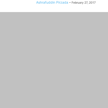
Ashrafuddin Pirzada
-
February 27, 2017