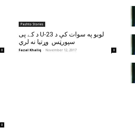
Pashto Stories
د کے پی U-23 لوبو په سوات کې د
سپورټس وړتيا نه لري
Fazal Khaliq
-
November 12, 2017
0
0
0