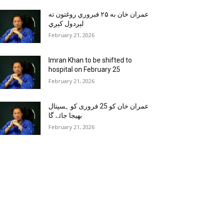
عمران خان به ۲۵ فبروري روغتون ته
لېږدول کېږي
February 21, 2026
Imran Khan to be shifted to
hospital on February 25
February 21, 2026
عمران خان کو 25 فروری کو ہسپتال
بھیجا جائے گا
February 21, 2026