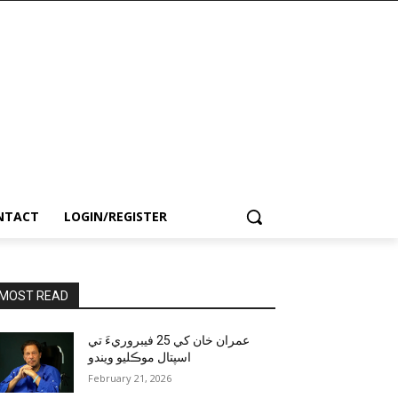
NTACT
LOGIN/REGISTER
MOST READ
عمران خان کي 25 فيبروريءَ تي
اسپتال موڪليو ويندو
February 21, 2026