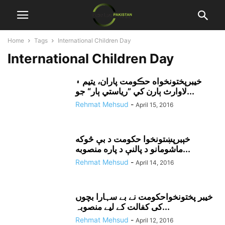
Home
Tags
International Children Day
International Children Day
خيبرپختونخواه حڪومت پاران، يتيم ۽
لاوارث ٻارن کي ”رياستي ٻار“ جو...
Rehmat Mehsud
-
April 15, 2016
خېبرپښتونخوا حکومت د بې څوکه
ماشومانو د پالنې د پاره منصوبه...
Rehmat Mehsud
-
April 14, 2016
خیبر پختونخواحکومت نے بے سہارا بچوں
کی کفالت کے لیے منصوبہ...
Rehmat Mehsud
-
April 12, 2016