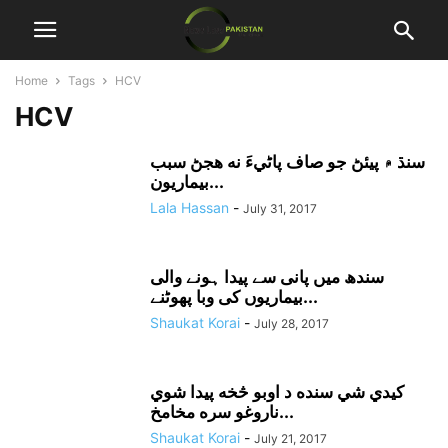
Home
Tags
HCV
HCV
سنڌ ۾ پيئڻ جو صاف پاڻيءَ نه هجڻ سبب
بيماريون...
Lala Hassan
-
July 31, 2017
سندھ میں پانی سے پیدا ہونے والی
بیماریوں کی وبا پھوٹنے...
Shaukat Korai
-
July 28, 2017
کيدي شي سنده د اوبو څخه پيدا شوي
ناروغو سره مخامخ...
Shaukat Korai
-
July 21, 2017