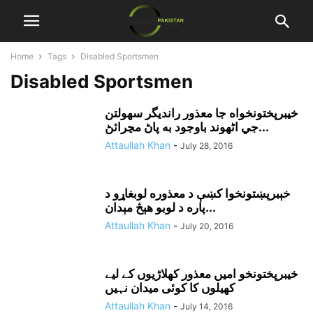
Home
Tags
Disabled Sportsmen
Disabled Sportsmen
خيبرپختونخواه جا معذور رانديگر سهولتن
جي اڻهوند باوجود به پاڻ مڃرائڻ...
Attaullah Khan
-
July 28, 2016
خېبرپښتونخوا کښې د معذوره لوبغاړو د
پاره د لوبو هېڅ مېدان...
Attaullah Khan
-
July 20, 2016
خیبرپختونخو امیں معذور کھلاڑیوں کے لیے
کھیلوں کا کوئی میدان نہیں
Attaullah Khan
-
July 14, 2016