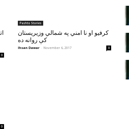
Pashto Stories
کرفيو او نا امني په شمالي وزيريستان
ات
کې روانه ده
Ihsan Dawar
-
November 6, 2017
0
0
0