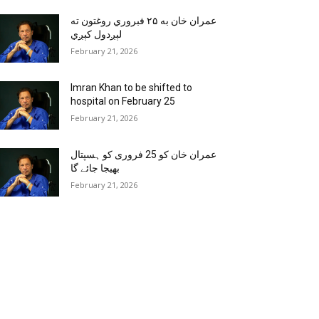
عمران خان به ۲۵ فبروري روغتون ته
لېږدول کېږي
February 21, 2026
Imran Khan to be shifted to
hospital on February 25
February 21, 2026
عمران خان کو 25 فروری کو ہسپتال
بھیجا جائے گا
February 21, 2026