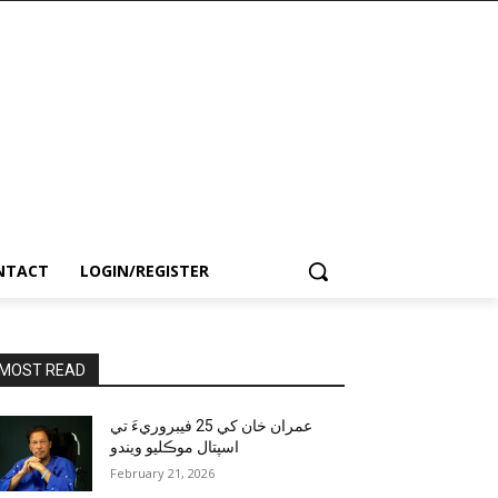
NTACT
LOGIN/REGISTER
MOST READ
عمران خان کي 25 فيبروريءَ تي
اسپتال موڪليو ويندو
February 21, 2026