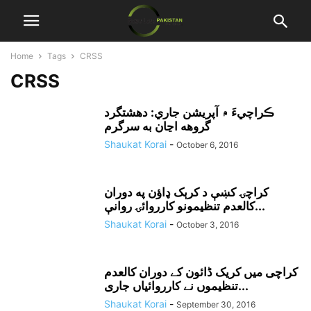
Home
Tags
CRSS
CRSS
ڪراچيءَ ۾ آپريشن جاري: دهشتگرد
گروهه اڃان به سرگرم
Shaukat Korai
-
October 6, 2016
کراچۍ کښې د کرېک ډاؤن په دوران
کالعدم تنظيمونو کارروائۍ روانې...
Shaukat Korai
-
October 3, 2016
کراچی میں کریک ڈائون کے دوران کالعدم
تنظیموں نے کارروائیاں جاری...
Shaukat Korai
-
September 30, 2016