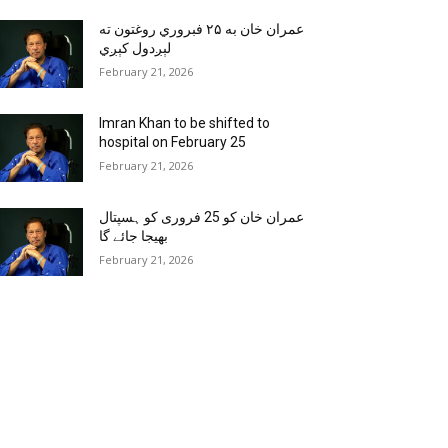
عمران خان به ۲۵ فبروري روغتون ته
لېږدول کېږي
February 21, 2026
Imran Khan to be shifted to
hospital on February 25
February 21, 2026
عمران خان کو 25 فروری کو ہسپتال
بھیجا جائے گا
February 21, 2026