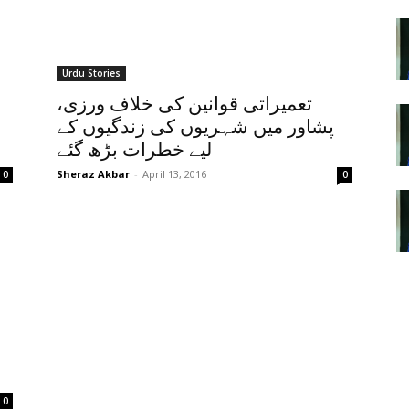
Urdu Stories
تعمیراتی قوانین کی خلاف ورزی،
پشاور میں شہریوں کی زندگیوں کے
لیے خطرات بڑھ گئے
Sheraz Akbar
-
April 13, 2016
0
0
0