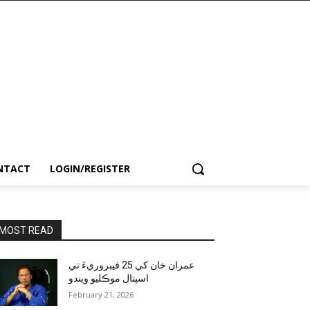
NTACT
LOGIN/REGISTER
MOST READ
عمران خان کي 25 فيبروريءَ تي
اسپتال موڪليو ويندو
February 21, 2026