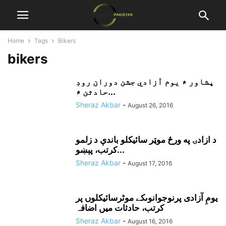
Home
Tags
Bikers
bikers
پشاور ۾ يوم آزادي جشن دوران روڊ
حادثن ۾...
Sheraz Akbar
-
August 26, 2016
د ازادۍ په ورځ موټر سائيکلو باندې د زلمو
کرتب، پېښو...
Sheraz Akbar
-
August 17, 2016
یومِ آزادی پرنوجوانوںکے موٹرسائیکلوں پر
کرتب، حادثات میں اضافہ
Sheraz Akbar
-
August 16, 2016