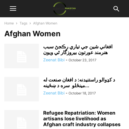
Home
Tags
Afghan Women
Afghan Women
افغاني شين جي تياري رڪجڻ سبب
هنرمند عورتون بيروزگار ٿي ويون
Zeenat Bibi
-
October 23, 2017
د کډوالو راستنيدنه: د افغان صنعت له
مينځلو سره د ښځينه...
Zeenat Bibi
-
October 18, 2017
Refugee Repatriation: Women
artisans lose livelihood as
Afghan craft industry collapses