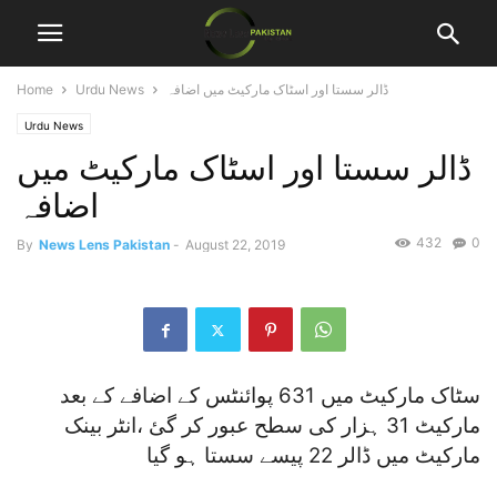
ڈالر سستا اور اسٹاک مارکیٹ میں اضافہ
Urdu News
Home
Urdu News
ڈالر سستا اور اسٹاک مارکیٹ میں
اضافہ
432
0
By
News Lens Pakistan
-
August 22, 2019
سٹاک مارکیٹ میں 631 پوائنٹس کے اضافے کے بعد
مارکیٹ 31 ہزار کی سطح عبور کر گئ ،انٹر بینک
مارکیٹ میں‌ ڈالر 22 پیسے سستا ہو گیا