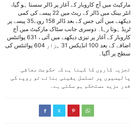
مارکیٹ میں آج کاروبار کے آغاز پر ڈالر سستا ہو گیا،
انٹر بینک میں ڈالر کے ریٹ میں 22 پیسے کی کمی
دیکھنے میں آئی جس کے بعد ڈالر 158 روپے35 پیسے پر
ٹریڈ ہوتا رہا۔ دوسری جانب سٹاک مارکیٹ میں آج
کاروبار کے آغاز پر تیزی دیکھنے میں آئی ، 631 پوائنٹس
اضافے کے بعد 100 انڈیکس 31 ہزار 604 پوائنٹس کی
سطح پر آگیا۔
تجزیہ کاروں کا کہنا ہے کہ حکومت معاشی
پالیسیوں پر تسلسل یقینی بنائے تو روپے کی
قدر مزید مستحکم ہو سکتی ہے۔