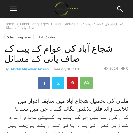
شجاع آباد کی عوام کے پینے کے
Urdu Stories
Other Languages
Home
صاف پانی کے مسائل
Other Languages
Urdu Stories
شجاع آباد کی عوام کے پینے کے
صاف پانی کے مسائل
2024
0
By
Abdul Musawir Ansari
-
January 18, 2019
ملتان کی تحصیل شجاع آباد میں سابقہ ادوار میں
50سے زائد فلٹر پلانٹس لگائے گئے ۔ جن میں سے 9
کام کررہے ہیں جو کہ بلدیہ کمیٹی شجاع آباد
کے زیر نگرانی ہے ۔ باقی تمام بند ہوچکے ہیں
جس کی وجہ صرف اور صرف فنڈ کی فراہمی نہ ہونا