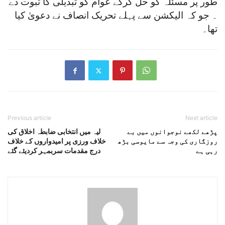
طور پر مسئلہ کو حل کرکے عوام کو تبدیلی کا ثبوت دے
۔ جو کہ الیکشن سے پہلے تحریک انصاف نے دعویٰ کیا
تھا۔
Previous article
Next article
پڑھے لکھے نوجوانوں میں بے
لیہ میں انتخابی ضابطہ اخلاق کی
روزگاری کی وجہ سے مایوسی بڑھ
خلاف ورزی پر امیدواروں کے خلاف
رہی ہے
درج مقدمات سربمہر کردیئے گئے