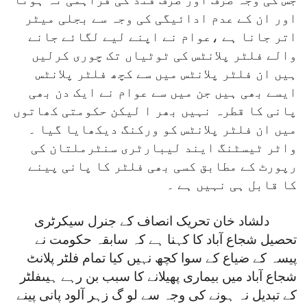
اور ان کے عدم ادائیگی کی وجہ سے بجلی میٹر
اتر جانا ہے ،عوام نے اپنے لیے لگائے جانے
والے فلٹر پلانٹس کی ٹوٹیاں تک چوری کرلیں
ہیں ان فلٹر پلانٹس میں سے کچھ فلٹر پلانٹس
ایسے بھی ہیں جن میں سے عوام نے ایک دن بھی
پانی کا قطرہ نہیں بھر ا لیکن حکومتی کھاتوں
میں ان فلٹر پلانٹس کو ورکنگ دیکھایا گیا ۔
واٹر ٹیسٹنگ ایند لیبارٹری سنٹرملتان کی
رپورٹ کے مطابق کسی بھی فلٹر کا پانی پینے
کا قابل ہی نہیں ہے ۔
دلشاد خان تحریک انصاف کے جنرل سیکرٹری
تحصیل شجاع آباد کا کہنا ہے کہ سابقہ حکومت نے
پیسہ کے ضیاع کے سوا کچھ نہیں کیا تمام فلٹر پلانٹ
شجاع آباد میں بیماری پھیلانے کا سبب بن رہے ہیںفلٹر
کے تبدیل نہ ہونے کی وجہ سے لو گ زہر آلود پانی پینے