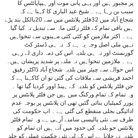
پر مجبور ہیں اور یہی پانی موت اور ہیپاپائٹس کا
سبب بن رہا ہے ۔ شیخ عبد الباری کا کہنا ہے کہ
شجاع آباد میں 32فلٹر پلانٹس میں سے 20بالکل بند پڑے
ہیں باقی تمام کے فلٹر زکئی ماہ سے تبدیل نہ کیا گیا
ہے ۔ اکثر ملازمین کو کئی کئی مہینوں سے تنخواہیں
نہیں ملی اصل وجہ یہ ہے کہ نہ ہی ڈسٹر کٹ
گورنمنٹ اور نہ ہی بلدیہ اس کی ذمہ داری لے رہی
ہے ۔ ملازمین تنخواہیں نہ ملنے پر شدید پریشان ہیں۔
اس حوالے سے چیئر مین بلدیہ شجاع آباد ڈاکٹر رفیق
احمد قریشی سے ملاقات کی گئی تو ان کاکہنا ہے کہ
جن فلٹر پلانٹس کو بلدیہ کے ہینڈ اوور کردیا گیا تھا ۔
وہ تمام کے تمام ورکنگ میں ہیں جن فلٹر پلانٹس پر
یوزر کمیٹیاں بنائی گئیں تھی ان پلانٹس پر بوجہ عدم
ادائیگی بجلی منقطع کی گئی ہے ۔ اب حکومت کی
طرف سے نئی پالیسی سامنے آرہی ہے وہ تمام فلٹر
پلانٹس جو بلدیہ کی حدود میں آتے ہیں ان تمام کو
بلدیہ نے چلانا ہے اس کے لیے نئی حکمت عملی کو جلد