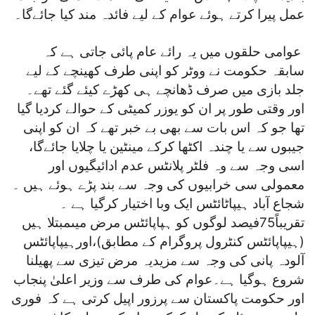
عمل پیرا کرتے ہوئے عوام کے لیے فائدہ مند کیا جائےگا۔
عوامی حلقوں میں یہ رائے عام پائی جاتی ہے کہ
سابقہ حکومت نے ووٹر کو اپنی طرف کھینچے کے لیے
جلد بازی میں صرف ڈھانچے ہی کھڑے کیئے گئے تھے۔
اور وقتی طور پر ان کو یوزر کمیٹی کے حوالے کردیا گیا
تھا جو کہ اس بات سے بھی بے خبر تھے کہ ان کو اپنی
جیبوں سے یا چندہ اکٹھا کرکے مینٹین یا چلایا جائےگا،
اسی وجہ سے وہ فلٹر پلانٹس عدم ادائیگیوں اور
معمولی سی خرابیوں کی وجہ سے بند پڑے ہوئے ہیں ۔
شجاع آباد ہیپاٹائٹس ایک وبا اختیار کرگیا ہے ۔
تقریباً75فیصد لوگوں کو ہپاپائٹس مرض میںمبتلا ہیں
(ہیپاپائٹس کنٹرول پروگرام کے مطابق)،اورہیپاپائٹس
آلودہ پانی کی وجہ سے مزیدیہ مرض تیزی سے پھیلنا
شروع ہوگیا ہے۔عوام کی طرف سے وزیر اعلیٰ پنجاب
اور حکومت پاکستان سے پرزور اپیل کرتی ہے کہ فوری