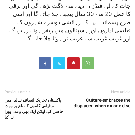
جات کے لیے فنڈز نہ دینے سے لاگت بڑھے گی اور ترقی
کا عمل 20 سے 30 سال پیچھے چلا جائے گا اور اسی
طرح پسماندہ لیہ کے رہائشی دوسرے شہروں کے
تعلیمی اداروں اور ہسپتالوں میں ریفر ہوتے رہیں گے
اور غریب غریب سے غریب تر ہوتا چلا جائے گا
Previous article
Next article
Culture embraces the
پاکستان تحریک انصاف نے لیہ میں
displaced when no one else
ترقیاتی کاموں کے نام پر ووٹ
حاصل کیے لیکن ایک بھی وعدہ پورا
نہ کیا