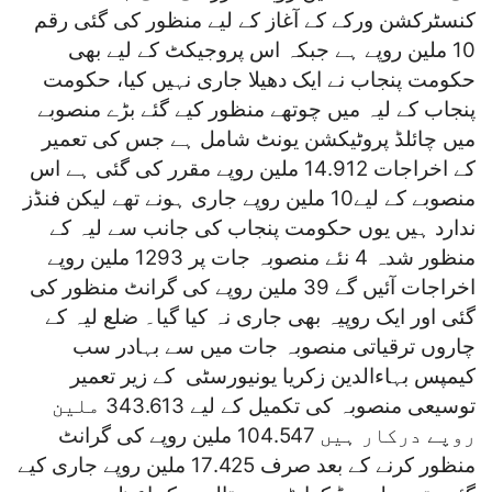
کنسٹرکشن ورکے کے آغاز کے لیے منظور کی گئی رقم
10 ملین روپے ہے جبکہ اس پروجیکٹ کے لیے بھی
حکومت پنجاب نے ایک دھیلا جاری نہیں کیا، حکومت
پنجاب کے لیہ میں چوتھے منظور کیے گئے بڑے منصوبے
میں چائلڈ پروٹیکشن یونٹ شامل ہے جس کی تعمیر
کے اخراجات 14.912 ملین روپے مقرر کی گئی ہے اس
منصوبے کے لیے10 ملین روپے جاری ہونے تھے لیکن فنڈز
ندارد ہیں یوں حکومت پنجاب کی جانب سے لیہ کے
منظور شدہ 4 نئے منصوبہ جات پر 1293 ملین روپے
اخراجات آئیں گے 39 ملین روپے کی گرانٹ منظور کی
گئی اور ایک روپیہ بھی جاری نہ کیا گیا۔ ضلع لیہ کے
چاروں ترقیاتی منصوبہ جات میں سے بہادر سب
کیمپس بہاءالدین زکریا یونیورسٹی کے زیر تعمیر
توسیعی منصوبہ کی تکمیل کے لیے 343.613 ملین
روپے درکار ہیں 104.547 ملین روپے کی گرانٹ
منظور کرنے کے بعد صرف 17.425 ملین روپے جاری کیے