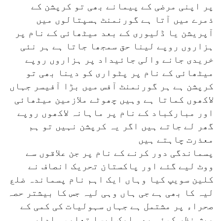
پر اپنی مرضی کے پیمانے بھی تو کرپشن کے
ذمرے میں آتا ہے گورنمنٹ ہسپتالوں میں
آپریشن یا ڈلیوری کے بعد میٹھائی کے نام پر
ہزاروں روپے لینا حق سمجھا جاتا ہے ہر نئی
خریدی جانے والی جائیداد پر ہزاروں روپے
میٹھائی کے نام پر پٹواری کو دینا بھی تو
کرپشن ہے ہر گورنمنٹ آفس میں بڑا آفیسر جہاں
لاکھوں کماتا ہے وہیں چھوٹے ملازمین میٹھائی
اور مبارکباد کے نام پر ماہانہ لاکھوں روپے
گھر لے جاتے ہیں اگر یہ کرپشن نہیں تو ہم
معذرت چاہتے ہیں
پسماندگی دور کرنے کے نام پر جن علاقوں سے
ووٹ لیے گئے اور پاکستان تحریک انصاف نے
کلین سویپ کیا وہاں ایک اہم نام پسماندہ ضلع
لیہ کا بھی ہے جی ہاں وہی لیہ جس کا بیشتر حصہ
صحراء پر مشتمل ہے جہاں سہولیات کی کمی کے
پیش نظر کوئی بھی ایک ایسا تعلیمی ادارہ