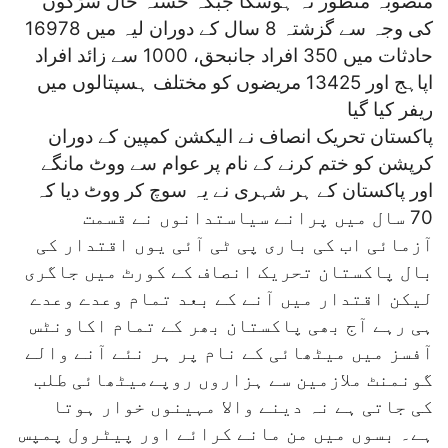
منصوبہ منظور نہ ہوسکا جبکہ خستہ حال سڑکوں
کی وجہ سے گزشتہ 8 سال کے دوران لیہ میں 16978
حادثات میں 350 افراد جانبحق، 1000 سے زائد افراد
اپاہج اور 13425 مریضوں کو مختلف ہسپتالوں میں
ریفر کیا گیا
پاکستان تحریک انصاف نے الیکشن کمپین کے دوران
کرپشن کو ختم کرنے کے نام پر عوام سے ووٹ مانگے
اور پاکستان کے ہر شہری نے یہ سوچ کر ووٹ دیا کہ
70 سال میں پرانے سیاستدانوں نے قسمت
آزمائی اب کی باری پی ٹی آئی یوں اقتدار کی
بال پاکستان تحریک انصاف کے کورٹ میں جاگری
لیکن اقتدار میں آنے کے بعد تمام وعدے وعدے
ہی رہے آج بھی پاکستان بھر کے تمام اکاونٹس
آفسز میں میٹھائی کے نام پر ہر نئے آنے والے
گونمنٹ ملازمین سے ہزاروں روپےمیٹھائی طلب
کی جاتی ہے نہ دینے والا مہینوں خوار ہوتا
ہے۔ بسوں میں من مانے کرائے اور پیٹرول پمپس