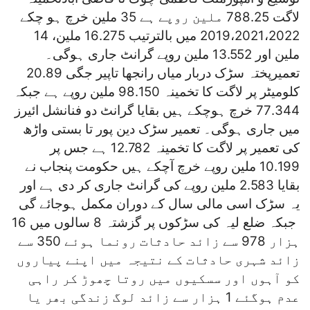
لاگت 788.25 ملین روپے ہے 35 ملین خرچ ہو چکے
2019،2021،2022 میں بالترتیب 16.275 ملین، 14
ملین اور 13.552 ملین روپے گرانٹ جاری ہوگی۔
تعمیرپختہ سڑک دربار میاں رانجھا تاپیر جگی 20.89
کلومیٹر پر لاگت کا تخمینہ 98.150 ملین روپے ہے جبکہ
77.344 خرچ ہوچکے ہیں بقایا گرانٹ دو فنانشل ائیرز
میں جاری ہوگی۔ تعمیر سڑک دین پور تا بستی واڑھ
کی تعمیر پر لاگت کا تخمینہ 12.782 ہے جس پر
10.199 ملین روپے خرچ آچکے ہیں حکومت پنجاب نے
بقایا 2.583 ملین روپے کی گرانٹ جاری کر دی ہے اور
یہ سڑک اسی مالی سال کے دوران مکمل ہوجائے گی
جبکہ ضلع لیہ کی سڑکوں پر گزشتہ 8 سالوں میں 16
ہزار 978 سے زائد حادثات رونما ہوئے 350 سے
زائد شہری حادثات کے نتیجہ میں اپنے پیاروں
کو آہوں اور سسکیوں میں روتا چھوڑ کر راہی
عدم ہوگئے 1 ہزار سے زائد لوگ زندگی بھر یا