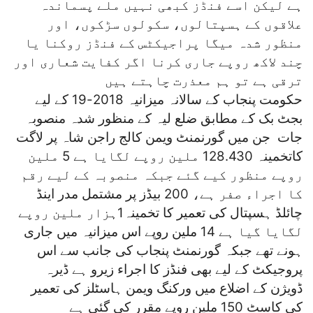
ہے لیکن اسے فنڈز کبھی نہیں ملے پسماندہ
علاقوں کے ہسپتالوں، سکولوں سڑکوں، اور
منظور شدہ میگا پراجیکٹس کے فنڈز روکنا یا
چند لاکھ روپے جاری کرنا اگر کفایت شعاری اور
ترقی ہے تو ہم معذرت چاہتے ہیں
حکومت پنجاب کے سالانہ میزانیہ 2018-19 کے لیے
بجٹ بک کے مطابق ضلع لیہ کے منظور شدہ منصوبہ
جات جن میں گورنمنٹ ویمن کالج راجن شاہ پر لاگت
کاتخمینہ 128.430 ملین روپے لگایا ہے 5 ملین
روپے منظور کیے گئے جبکہ منصوبہ کے لیے رقم
کا اجراء صفر ہے، 200 بیڈز پر مشتمل مدر اینڈ
چائلڈ ہسپتال کی تعمیر کا تخمینہ1ہزار ملین روپے
لگایا گیا ہے 14 ملین روپے اس میزانیہ میں جاری
ہونے تھے جبکہ گورنمنٹ پنجاب کی جانب سے اس
پروجیکٹ کے لیے بھی فنڈز کا اجراء زیرو ہے ڈیرہ
ڈویژن کے اضلاع میں ورکنگ ویمن ہاسٹلز کی تعمیر
کی کاسٹ 150 ملین روپے مقرر کی گئی ہے