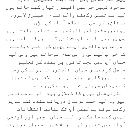
موجود نہیں جس میں آفیسرز تیار کیے جاتے ہوں
لیہ سے تعلق رکھنے والے تمام آفیسرز لاہور،
ملتان، کراچی یا اسلام آباد کی بڑی
یونیورسٹیز اور اکیڈمیز سے تعلیم یافتہ ہیں
جس پر یقینا اخراجات کئی گناہ زیادہ آتے ہیں
اور غریب والدین اپنے بچوں کو افسر دیکھنے
کا خواب لیے ہی راہی عدم ہوجاتے ہیں وہی لیہ
جہاں آج بھی بچے ٹاٹوں پر بیٹھ کر تعلیم
حاصل کرتےہیں جہاں انڈسٹری نہ ہونے کی وجہ
سے بے روزگاری زیادہ ہے وہ علاقہ جس کے کھیل
کے میدان سہولیات نہ ہونے کی وجہ سے
انٹرنیشنل لیول کا کھلاڑی پیدا کرنے سے قاصر
ہیں وہ لیہ جسے ہر سال دریائے سندھ نشانے پر
رکھے ہوئے ہے لیکن آج تک مناسب انتظامات
نہیں کیے جا سکے وہ لیہ جہاں اچھی اور اونچی
آواز میں تقریر کرنے والا شیر اسمبلی تو رہتا