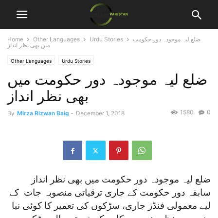
ضلع لیہ موجودہ دور حکومت
Urdu Stories
Other Languages
Home
میں بھی نظر انداز
Other Languages
Urdu Stories
ضلع لیہ موجودہ دور حکومت میں
بھی نظر انداز
1580
0
By
Mirza Rizwan Baig
-
December 1, 2018
ضلع لیہ موجودہ دور حکومت میں بھی نظر انداز
سابقہ دور حکومت کے جاری ترقیاتی منصوبہ جات کے
لیے معمولی فنڈز جاری، سڑکوں کی تعمیر کا کوئی نیا