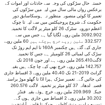
خستہ حال سڑکوں کی وجہ سے حادثات اور اموات کے
برعکس رواں مالی سال میں لیہ میں سڑکوں کی
تعمیر کا کوئی منصوبہ منظور نہ ہوسکاسابق دور
حکومت کے شروع پروجیکٹس میں سے لیہ تا چوک
اعظم دورویہ سٹرک 26 کلو میٹر پر لاگت کا تخمینہ
3092.902 ملین روپے لگایا گیا ہے جس میں سے
332.577 ملین روپے خرچ ہوچکے ہیں 60 ملین روپے
جاری کیے گئے ہیں چکنمبر 160A تا ایم ایم روڑ تک
سڑک کی لمبائی 26 کلومیٹر ہے جس کا تخمینہ
لاگت265.410 ملین روپے ہے اور جون 2018 تک
142.757 ملین روپے خرچ بھی کیے چا چکے ہیں بقیہ
گرانٹ 2019-21 تک 40،40 ملین روپے 3 اقساط جاری
کی جائیں گے۔ تعمیر سڑک ہیرا اڈا تا گھلو موڑ براستہ
قصبہ لدھانہ 37 کلو میٹر پر تخمینہ لاگت 260.576
جبکہ 209.969 ملین روپے خرچ ہوئے بقیہ فنڈز
30.202 ملین روپے 2 اقساط میں جاری ہوں گے۔
توسیع و امپورمنٹ کاظمی چوک تا قاضی آبادتخمینہ