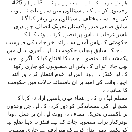
طویل عرصہ کے لیے معذور ہوگئے 13ہزار 425
زخمیوں کو لیہ کے ہسپتالوں میں سہولیات نہ ہونے
کی وجہ سے مختلف ہسپتالوں میں ریفر کیا گیا
سابق ضلعی صدر پاکستان تحریک انصاف چوہدری
یاسر عرفات نے اس پر تبصرہ کرتے ہوئے کہا کہ
حکومتی کے پاس آمدن سے زائد اخراجات کی فہرست
ہے جبکہ سابق پنجاب حکومت نے اپنے آخری سال میں
یکمشت اتنے منصوبہ جات کا افتتاح کیا کہ اگر وہ جیت
بھی جاتے تو ان کے پاس ان منصوبوں کو جاری رکھنے
کے لیے فنڈز نہ ہوتے اس لیے قوم انتظار کرے اور آئندہ
اچھے وقت کی امید پر ان نامسائد حالات میں حکومت
کا ساتھ دے
مسلم لیگ ن کے رہنماء میاں یاسین آزاد نے کہا کہ
ضلع لیہ کی پسماندگی کو دور کرنے کے لیے جن وعدوں
پر پاکستان تحریک انصاف نے ووٹ لیے ان پر عمل ہونا
تودرکنار پرانے منصوبہ جات کے لیے فنڈز نہ دینا ضلع لیہ
کو یکسر نظر انداز کرنے کے مترادف ہے جاری منصوبہ