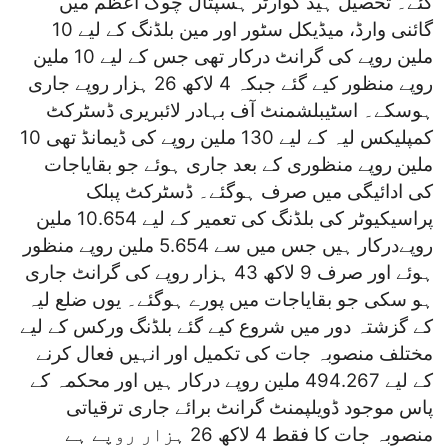
گئے۔ تحصیل ہیڈ کوارٹر ہسپتال چوک اعظم میں
گائنی وارڈ، میڈیکل سٹور اور مین بلڈنگ کے لیے 10
ملین روپے کی گرانٹ درکار تھی جس کے لیے 10 ملین
روپے منظور کیے گئے جبکہ 4 لاکھ 26 ہزار روپے جاری
ہوسکے۔ اسٹیبلشمنٹ آف بہادر لائبریری ڈسٹرکٹ
کمپلیکس لیہ کے لیے 130 ملین روپے کی ڈیمانڈ تھی 10
ملین روپے منظوری کے بعد جاری ہوئے جو بقایاجات
کی ادائیگی میں صرف ہوگئے۔ ڈسٹرکٹ پبلک
پراسیکیوٹر کی بلڈنگ کی تعمیر کے لیے 10.654 ملین
روپےدرکار ہیں جس میں سے 5.654 ملین روپے منظور
ہوئے اور صرف 9 لاکھ 43 ہزار روپے کی گرانٹ جاری
ہو سکی جو بقایاجات میں پورے ہوگئے۔ یوں ضلع لیہ
کے گزشتہ دور میں شروع کیے گئے بلڈنگ ورکس کے لیے
مختلف منصوبہ جات کی تکمیل اور انہیں فعال کرنے
کے لیے 494.267 ملین روپے درکار ہیں اور محکمہ کے
پاس موجود ڈویلپمنٹ گرانٹ برائے جاری ترقیاتی
منصوبہ جات کا فقط 4 لاکھ 26 ہزار روپے ہے