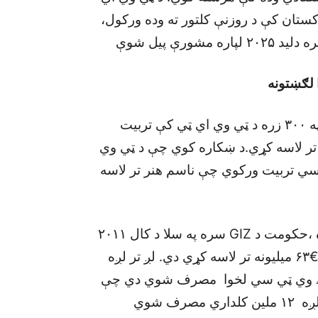
اکستان کې د روزنې کلتور ته وده ورکول،
 لګښتونه
د کال د ۲۰۱۵ او ۲۰۱۶ د چارواکو شميره وائي چې په ۳۰۰ زره د ټي وي اي ټي کې تربيت
تر لاسه کړي.د ښکاره کوي چې د ټي وي
اسي تربيت ورکوي چې ناسم هنر تر لاسه
د ټي وي اي ټي خصوصي تعديلونو پروګرامونو لپاره ،حکومت د GIZ سره په سلا د کال ۲۰۱۱
نه تر ۲۰۱۶ پوري د بيلا بيلو نړيوال پروګرامونو لخوا €۶۳ ميليونه تر لاسه کړي دي. لږ تر لږه
و اين اے وي ټي سي لخوا مصرف شوي دي چې
ښکاره کوي چې په دي يو خصوصي پروګرام لږ تر لږه ۱۲ ملين کلداري مصرف شوي