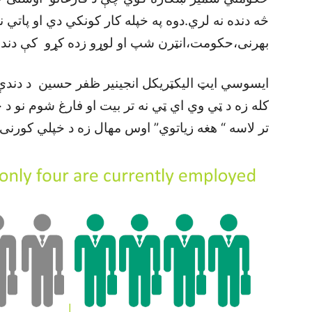
څه دنده نه لري.دوه په خپله کار کونکي دي او پاتي
بهرنی،حکومت،انټرن شپ او لوړو زده کړو کې دندې
ايسوسي ايټ اليکټريکل انجينير ظفر حسين د دندې
کله زه د ټي وي اي ټي نه تر بيت او فارغ شوم نو د 
تر لاسه “ هغه زياتوي” اوس مهال زه د خپلي کورنی 