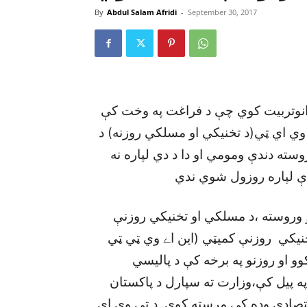
By
Abdul Salam Afridi
-
September 30, 2017
۱۵۰۰۰ زياتو ښکلاکارانوتربيت کوي چې د فراغت په وخت کې
 وي اي ټي(د تخنيکي او مسلکي روزنه) د
سته دندې ومومي او دا د دي لپاره نه
دې لپاره روزول شوي ندي
ديلاتو په پيل کې لږ وروسته ،د مسلکي او تخنيکي روزنې
يکي روزنې کميټي (اين اے وي ټي ټي
و او روزنو په برخه کې د پاليسي
په پيل کې،وزارت ته سپارل د پاکستان
قتصادي وده کې مرسته کوي. د ټي وي اي