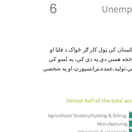
 ۲۰۱۴ نه ۲۰۱۵ په وينا په پاکستان کې ټول کار ګر ځواک د فاټا او
۲ مليونو)اټکل شوي( څخه هسي دي.په دي کې، په لسو کې
رخو لکه،ساختماني،توليد،عمده،ټرانسپورټ او په شخصي