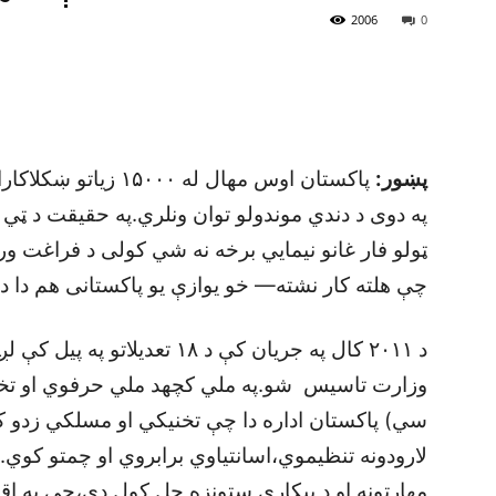
2006
0
پښور:
پاکستان اوس مهال له 
په دوی د دندي موندولو توان ونلري.په حقيقت د ټي
ټولو فار غانو نيمايي برخه نه شي کولی د فراغت ورو
چې هلته کار نشته— خو يوازې يو پاکستانی هم دا 
د ۲۰۱۱ کال په جريان کې د ۱۸ تع
وزارت تاسيس شو.په ملي کچهد ملي حرفوي او تخن
سي) پاکستان اداره دا چې تخنيکي او مسلکي زدو کو
لارودونه تنظيموي،اسانتياوي برابروي او چمتو کوي.
مهارتونه او د بيکاری ستونزه حل کول دی،چې په ا