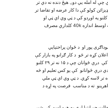
چې له امله يي دوۍ هيڅ دنده نه دي تر
يزائن کولو کې دا کار عرضه او تقاضا تر
ينځ د تفاهم نشتوالی څرګنده وي. د ۲۰۱۱ او ۲۰۱۶ کلنو په اوږدو کې د ټي وي اي ټي او
اصلاحاتو له مخې،د سمون پروګرام په يوه کورس په اوسط اندازه 40k کلداري مصرف
سوداګری پور او د ځوان پراختيايي
 اعلان کړه تر څو د کار ګرانو په بازار کې
د بيکاره ځوانان وپيژني.په پاکستان کې په هرو لسو کې درې ځوانان چې د ۱۵ نه تر ۲۹ کلنو
 دي درې ځوانانو کې يو کس تعليم او څه
تر لاسه کړي. د ټي وي اي ټي ملي
اهرينو ته د مناسب فرصت په اړه د
لت حيرانتيا لري،په هرو لسو کې شپږ