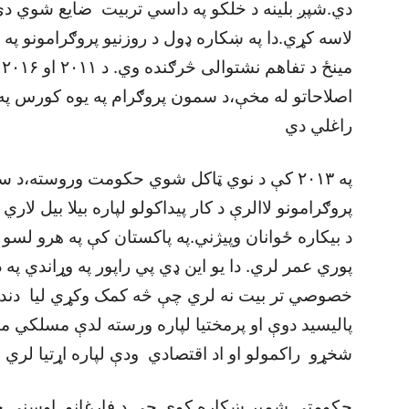
دي.شپږ بلينه د خلکو په داسي تربيت ضايع شوي دي 
لاسه کړي.دا په ښکاره ډول د روزنيو پروګرامونو په ډ
م
راغلي دي
په ۲۰۱۳ کې د نوي ټاکل شوي حکومت وروسته،د 
پروګرامونو لاالرې د کار پيداکولو لپاره بيلا بيل لاري
پوري عمر لري. دا يو اين ډي پي راپور په وړاندي په
خصوصي تر بيت نه لري چې څه کمک وکړي ليا دنده 
پاليسيد دوې او پرمختيا لپاره ورسته لدې مسلکي م
شخړو راکمولو او اد اقتصادي ودې لپاره اړتيا لري
حکومتي شمير ښکاره کوي چې د فارغانو اوسنی حا