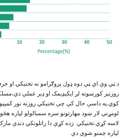
د ټي وي اي ټي دوه ډول پروګرامو نه تخنيکي او ح
روزنيز کورسونه لږ ايکيډيمک او ډير عملي دي،مسلکي 
کوي.په داسې حال کې چې تخنيکي روزنه نور کمپيوټر
لومړني لار ښود مهارتونو سره سمبالولو لپاره هڅول
لاسه کړي.تخنيکي زده کړې دا راتلونکي دندې مارک
لپاره چمتو شوي دي