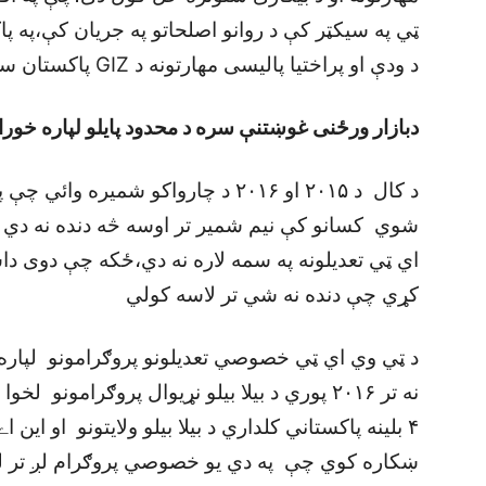
ټي په سيکټر کې د روانو اصلحاتو په جريان کې،په پ
د ودې او پراختيا پاليسی مهارتونه د GIZ پاکستان سره دليد ۲۰۲۵ لپاره مشورې پيل شوې
دبازار ورځنی غوښتنې سره د محدود پايلو لپاره خورا
شوي کسانو کې نيم شمير تر اوسه څه دنده نه دي 
اي ټي تعديلونه په سمه لاره نه دي،ځکه چې دوی د
کړي چې دنده نه شي تر لاسه کولي
۴ بلينه پاکستاني کلداري د بيلا بيلو ولايتونو ا