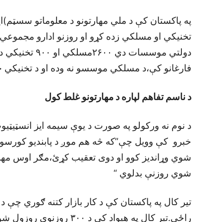
په پاکستان کې د ملي مهارتونو د معلوماتو سسټم
دولتي موسسات دي
فارغانو کې،د مسلکي موسسو نه وده او د تخنيکي څ
د ناسم تفاهم لپاره د مهارتونو غلط کول
د نوم نه ورکولو په صورت د يوې سيمه ايز انسټيټي
خبرو کې وويل چې”که څه هم موږ د پابنديو کورسون
شوي وړانديز کوو او دوی تعقيب کړئ،مګر اوس مها
شوي روزنې بدلوي “
تير کال په پاکستان کې د کار بازار کتنه ګوري چې د 
راځي.تير کال په هيواد کې د 