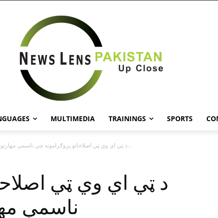
NGUAGES
MULTIMEDIA
TRAININGS
SPORTS
CO
د ټي اي وي ټي اصلاحاتو پروګرامونه چې ناسمې مهارتونه په نښه...
د ټي اي وي ټي اصلاح
ناسمې مها