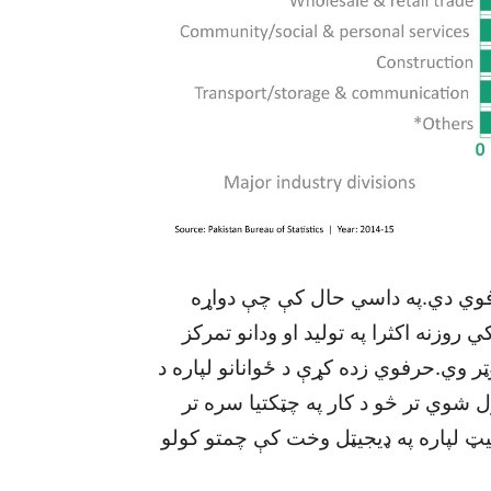
رفوي دي.په داسي حال کې چې دواړه
روزنه اکثرا په توليد او ودانو تمرکز
 وي.حرفوي زده کړې د ځوانانو لپاره د
 شوي تر څو د کار په چټکتيا سره تر
يټ لپاره په ډيجيټل وخت کې چمتو کولو