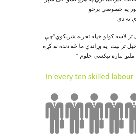
 نور په خصوصي برخو
 نه دي
 تر لاسه کولو خپله تجربه شريکوي”چې
خپل تر بيت په وړاندي ما څه دنده نه کړه
ملتړ لپاره ټيکسي چلوم “