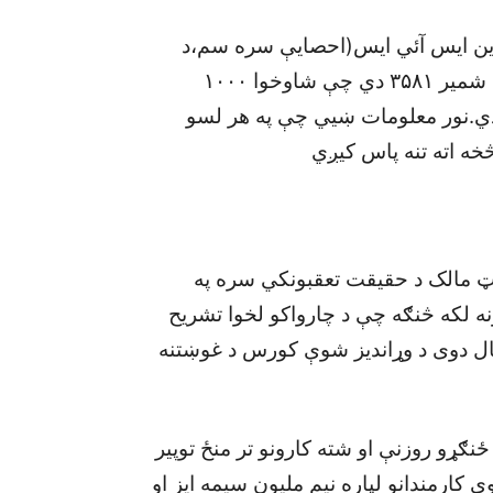
)اين ايس آئي ايس(احصايې سره سم،د
تخنيکي او مسلکي زده کړو او روزنو ادارو مجموعي شمير ۳۵۸۱ دي چې شاوخوا ۱۰۰۰
 ۲۶۰۰مسلکي او ۹۰۰ تخنيکي دي.نور معلومات ښيي چې په هر لسو
خه اته تنه پاس کيږي
وټ مالک د حقيقت تعقبونکي سره په
ه لکه څنګه چې د چارواکو لخوا تشريح
ل دوی د وړانديز شوې کورس د غوښتنه
ځنګړو روزنې او شته کارونو تر منځ توپير
۳۰۰ روزنوي روزول شوي کارمندانو لپاره نيم مليون سيمه ايز او