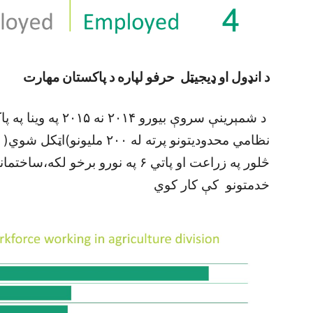
د انډول او ډيجيټل حرفو لپاره د پاکستان مهارت
د شمېرينې سروې بيورو
نظامي محدوديتونو پرته له ۰۰
څلور په زراعت او پاتي ۶ په نورو ب
خدمتونو کې کار کوي