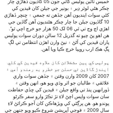
خميس تائين پوليس کاتي جون 05 گاڏيون ڏهاڙي چار
چڪر هڻي لوئر دِير ۽ بونير جي جيلن کان قيدين کي
کڻي سوات اينديون آهن جڏهن ته جمعي ۽ ڇنڇر ڏهاڙي
10 گاڏيون جيلن جا چار چڪر هڻنديون آهن گاڏين جي
اهڙي اچ وڃ تي ئي 06 لک 50 هزار جو خرچ اچي ٿو“.
هن اهو پڻ چيو ته گذريل 12 سالن دوران سوات پوليس
پاران قيدين کي آڻڻ ۽ نيڻ وارن اهڙن انتظامن تي لڳ
ڀڳ هڪ ارب روپيا خرچ ڪيا ويا آهن.
پوليس کي ٻين مشڪلاتن کان علاوه قيدين کي کڻي
ايندڙ گاڏين تي حملن جو خطرو به رهندو آهي ۽
2007 کان 2009 وارن وقتن ۾ جڏهن سوات واري
علائقي ۾ طالبان جو اثر وڌي ويو هو، انهن وقتن ۾
ڏورانهين پنڌ تي واقع جيلن ۾ قيدين کي ڇڏي حفاظت
سان سوات واپس اچڻ لاءِ تڙ تڪڙ وارو سفر ڪرڻو
پوندو هو. هن پرڳڻي کي ويڙهاڪن کان آجو ڪرائڻ لاءِ
سال 2009 ۾ فوجي آپريشن شروع ڪيو ويو جنهن جي