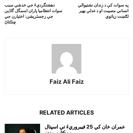
په سوات کې د زندان نشتيوالي
دهشتگرديءَ جي خدشي سبب
انساني مصيبت او د عدلې بهير
سوات انتظاميا پاران اسمگل گاڏين
لګښت زياتوي
جي رجسٽريشن: اختيارن جي
ڇڪتاڻ
Faiz Ali Faiz
RELATED ARTICLES
عمران خان کي 25 فيبروريءَ تي اسپتال
موڪليو ويندو