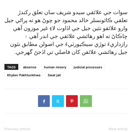
سوات جي علائقي سيدو شريف سان تعلق رکندڙ
تعلقي ڪائونسلر خالد محمود جو چوڻ هو ته پراڻي جيل
وارو علائقو نئين جيل جي اڏاوت لاءِ غير موزون آهي
ڇاڪاڻ ته اهو رهائشي علائقي جي اندر آهي ۽
رازداريءَ توڙي سيڪيورٽيءَ جي اصولن مطابق نئون
جيل رهائشي علائقن کان فاصلي تي اڏجڻ گھرجي.
TAGS
absence
human misery
judicial processes
Khyber Pakhtunkhwa
Swat jail
Previous article
Next article