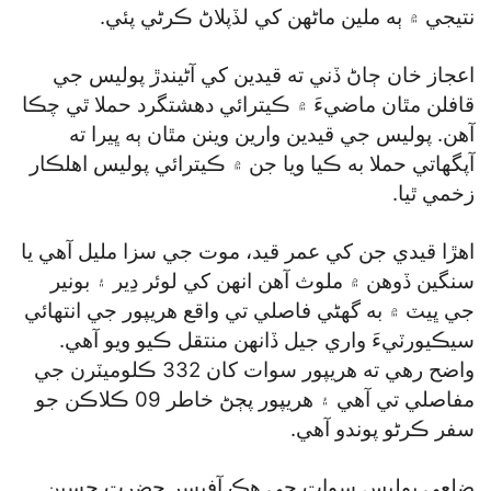
نتيجي ۾ ٻه ملين ماڻهن کي لڏپلاڻ ڪرڻي پئي.
اعجاز خان ڄاڻ ڏني ته قيدين کي آڻيندڙ پوليس جي
قافلن مٿان ماضيءَ ۾ ڪيترائي دهشتگرد حملا ٿي چڪا
آهن. پوليس جي قيدين وارين وينن مٿان ٻه ڀيرا ته
آپگهاتي حملا به ڪيا ويا جن ۾ ڪيترائي پوليس اهلڪار
زخمي ٿيا.
اهڙا قيدي جن کي عمر قيد، موت جي سزا مليل آهي يا
سنگين ڏوهن ۾ ملوث آهن انهن کي لوئر دِير ۽ بونير
جي ڀيٽ ۾ به گھڻي فاصلي تي واقع هريپور جي انتهائي
سيڪيورٽيءَ واري جيل ڏانهن منتقل ڪيو ويو آهي.
واضح رهي ته هريپور سوات کان 332 ڪلوميٽرن جي
مفاصلي تي آهي ۽ هريپور پڄڻ خاطر 09 ڪلاڪن جو
سفر ڪرڻو پوندو آهي.
ضلعي پوليس سوات جي هڪ آفيسر حضرت حسين