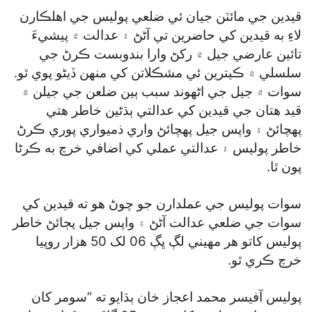
قيدين جي مائٽن جيان ئي ضلعي پوليس جي اهلڪارن
لاءِ به قيدين کي حاضرين تي آڻڻ ۽ عدالت ۾ پيشيءَ
تائين عارضي جيل ۾ رکڻ وارا بندوبست ڪرڻ جي
سلسلي ۾ ڪيترين ئي مشڪلاتن کي منهن ڏيڻو پوي ٿو.
سوات ۾ جيل جي اڻهوند سبب ٻين ضلعن جي جيلن ۾
قيد هتان جي قيدين کي عدالتي ٻڌڻين خاطر هتي
پهچائڻ ۽ واپس جيل پهچائڻ واري ذميواري پوري ڪرڻ
خاطر پوليس ۽ عدالتي عملي کي اضافي خرچ به ڪرڻا
پون ٿا.
سوات پوليس جي عملدارن جو چوڻ هو ته قيدين کي
سوات جي ضلعي عدالت آڻڻ ۽ واپس جيل پڄائڻ خاطر
پوليس کاتو هر مهيني لڳ ڀڳ 06 لک 50 هزار روپيا
خرچ ڪري ٿو.
پوليس آفيسر محمد اعجاز خان ٻڌايو ته ”سومر کان