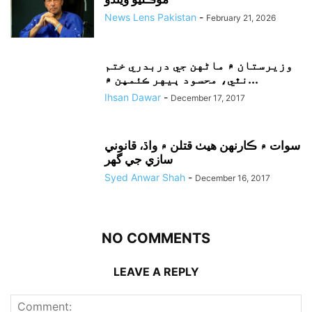
News Lens Pakistan
-
February 21, 2026
وزيرستان ۾ ماڻهن جي دربدري ختم
نٿي، محسود ٻيهر ڪئمپن ۾...
Ihsan Dawar
-
December 17, 2017
سوات ۾ ڪارنهن هيٺ قتلن ۾ واڌ، قانوني
سازي جي گهر
Syed Anwar Shah
-
December 16, 2017
NO COMMENTS
LEAVE A REPLY