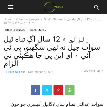
زلزلي ۾ 12 سال اڳ تباه ٿيل
Sindhi Stories
Other Languages
Home
سوات جيل نه ٺهي سگهيو،...
Other Languages
Sindhi Stories
زلزلي ۾ 12 سال اڳ تباه ٿيل
سوات جيل نه ٺهي سگهيو، پي ٽي
آئي ۽ اي اين پي جا هڪٻئي تي
الزام
1571
0
By
Faiz Ali Faiz
-
September 6, 2017
سوات: عدالتي نظام سان لاڳاپيل آفيسرن جو چوڻ