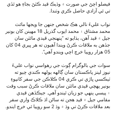
فيصلو اچڻ جي صورت ۾ وڌيڪ قيد ڪٽڻ بجاءِ هو ٿڏي
تي ئي آزادي حاصل ڪري وٺندا.
نواب عليءَ نالي هڪ شخص جنهن جا ويجها مائٽ
محمد مشتاق ۽ محمد ايوب گذريل 18 مهينن کان بونير
جيل ۾ قيد آهن، ٻڌايو ته ”پنهنجي قيدي مائٽن سان
جڏهن به ملاقات ڪرڻ ويندا آهيون ته هر ڀيري 04 کان
05 هزار روپيا خرچ اچي ويندو آهي“.
سوات جي بالوگرام ڳوٺ جي رهواسي نواب عليءَ
نيوز لينز پاڪستان سان ڳالهه ٻولهه ڪندي چيو ته
ٽيڪسي ڀاڙي تي ڪري 04 ڪلاڪن جي سفر کانپوءِ
بونير پهچي قيدي مائٽن سان ملاقات ڪرڻ سبب وقت
۽ پيسي ٻنهي جو زيان ٿيندو آهي. جيڪڏهن قيدي
مقامي جيل ۾ قيد هجن ته ساڻن اڌ ڪلاڪ واري سفر
بعد ملاقات ڪرڻ تي وڌ ۾ وڌ 2 سو روپيا ئي خرچ ايندو.