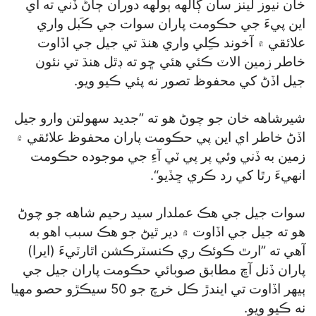
خان نيوز لينز سان ڳالهه ٻولهه دوران ڄاڻ ڏني ته اي
اين پيءَ جي حڪومت پاران سوات جي ڪَبل واري
علائقي ۾ آخوند ڪِلي واري هنڌ تي جيل جي اڏاوت
خاطر زمين الاٽ ڪئي هئي ڇو ته ڊٿل هنڌ تي نئون
جيل اڏڻ کي محفوظ تصور نه پئي ڪيو ويو.
شيرشاهه خان جو چوڻ هو ته ”جديد سهولتن وارو جيل
اڏڻ خاطر اي اين پي حڪومت پاران محفوظ علائقي ۾
زمين به ڏني وئي پر پي ٽي آءِ جي موجوده حڪومت
انهيءَ رٿا کي رد ڪري ڇڏيو“.
سوات جيل جي هڪ عملدار سيد رحيم شاهه جو چوڻ
هو ته جيل جي اڏاوت ۾ دير ٿيڻ جو هڪ سبب اهو به
آهي ته ”ارٿ ڪوئڪ ري ڪنسٽرڪشن اٿارٽيءَ (ايرا)
پاران ڏنل آڇ مطابق صوبائي حڪومت پاران جيل جي
ٻيهر اڏاوت تي ايندڙ ڪل خرچ جو 50 سيڪڙو حصو مهيا
نه ڪيو ويو.