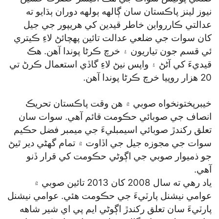
نيوز لينز پاڪستان سان ڳالهه ٻولهه دوران ٻڌايو ته
عدالتي ڪاررواين خاطر قيدين کي هريپور جي جيل
کان سوات جي ضلعي عدالت تائين پهچائڻ لاءِ ڪيتري
ئي قسم جون تياريون ۽ خرچ ڪرڻا پوندا آهن. هڪ
قيديءَ کي آڻڻ ۽ واپس نيڻ لاءِ گاڏي استعمال ڪرڻ تي
20 هزار روپيا خرچ ڪرڻا پوندا آهن.
خيبرپختونخواه صوبي ۾ هن وقت پاڪستان تحريڪ
انصاف جي صوبائي حڪومت قائم آهي. سوات سان
تعلق رکندڙ صوبائي اسيمبليءَ جي ميمبر فضل حڪيم
سوات جي مجوزه جيل جي اڏاوت ۾ تمام گهڻي دير ٿيڻ
جو ذميوار صوبي جي اڳوڻي حڪومت کي قرار ڏنو
آهي.
ياد رهي ته سال 2008 کان 2013 تائين صوبي ۾
عوامي نيشنل پارٽيءَ جي حڪومت هئي. عوامي نيشنل
پارٽيءَ سان تعلق رکندڙ اڳوڻي ايم پي اي شير شاهه