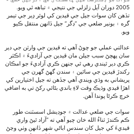
2005 دوران آيل زلزلي جي نتيجي ۾ تباهه ٿي ويو.
تڏهن کان سوات جيل جي قيدين کي لوئر دِير جي تيمر
گره ۽ بونير ضلعي جي ”ڊگر“ جيل ڏانهن منتقل ڪيو
ويو.
عدالتي عملي جو چوڻ آهي ته قيدين جي وارثن جي دير
سان پهچڻ سبب جيلن مان قيدين جي آزاديءَ ۾ اڪثر
ڪري دير ٿيندي رهي ٿي جنهن ڪري آزاديءَ جو امڪان
رکندڙ قيدين جي ساٿين ۽ سندن گھڻ گھرن جي
پريشاني به وڌي ويندي آهي جڏهن ته جيل اختيارين کي
اهڙا قيدي وڌيڪ وقت لاءِ باندي بڻائي رکڻ تي به اضافي
خرچ ڪرڻا پوندا آهن.
سوات جي ضلعي عدالت ۾ جوڊيشل اسسٽنٽ طور
ڪم ڪندڙ ثناءُ الله خان چيو آهي ته ”آزاد ٿيڻ واري
قيديءَ کي جيل کان سندس اباڻي شهر ڏانهن وٺي وڃڻ