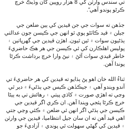
تي سندس وارثن کي 8 هزار روپين کان وڌيڪ خرچ
ڪرڻو پوندو آهي“.
جڏهن ته سوات جي جن قيدين کي ٻين ضلعن جي
جيلن ۾ قيد ڪاٽڻو پوي ٿو انهن جي ڪيسن جون عدالتي
ٻڌڻيون سوات ۾ ٿين ٿيون. اهڙن قيدين جي گھرڀاتين ۽
پوليس اهلڪارن کي ئي ڪيسن جي هر هڪ حاضريءَ
خاطر قيدي سوات آڻڻ ۽ نيڻ وارا خرچ برداشت ڪرڻا
پوندا آهن.
ثناءُ الله خان اهو پڻ ٻڌايو ته قيدين کي هر حاضريءَ تي
آندو ويندو آهي ۽ جيڪڏهن ڪيس جي ٻڌڻيءَ ۾ دير ٿي
وڃي ته اهڙي صورت ۾ کاڌي پيتي ۽ رهائش تي به ٻيڻا
خرچ ڪرڻا پئجي ويندا آهن. ان ڪري اگر قيدين جي
ڪيسن جي ٻڌڻي اگر انهن ئي ضلعن ۾ ڪئي وڃي جتي
اهي قيد آهن ته ان سان جيل انتظاميا، قيدين جي وارثن
۽ قيدين کي گھڻي سهولت ٿي پوندي ۽ آزاديءَ جو