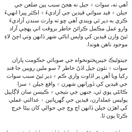
آهي ته، سوات ۾ جيل نه هجڻ سبب ٻين ضلعن جي
جيلن ۾ قيد سواتي قيدين جي آزاديءَ ۾ اڪثر ڀيرا انهيءَ
ڪري به دير ٿي ويندي آهي ڇو ته وارث سندن آزاديءَ
وارو عمل مڪمل ڪرائڻ خاطر بروقت اتي پهچي آزاد
ٿيڻ وارن قيدين کي واپس اباڻي شهر ڏانهن وٺي اچڻ لاءِ
موجود ناهن هوندا.
جيتوڻيڪ خيبرپختونخواه جي صوبائي حڪومت پاران
سوات ۾ نئون جيل اڏڻ خاطر 7 سو ملين روپين جا فنڊ
رکيا ويا آهن پر اڏاوت واري ڪم ۾ دير ٿيڻ سبب سوات
جي قيدين کي ڏورانهن شهرن ۾ واقع جيلن ۾ سزا
ڪاٽڻي پوي ٿي، جنهن جي نتيجي ۾ ڪيسن سان لاڳاپيل
پوليس عملدارن، قيدين جي گھرڀاتين ۽ عدالتي عملي
کي اهڙن جيلن ڏانهن اچ وڃ جي حوالي کان ٻيڻا خرچ
ڪرڻا پون ٿا.
سوات جو ڊسٽرڪٽ جيل پاڪستان جي اترئين حصي ۾