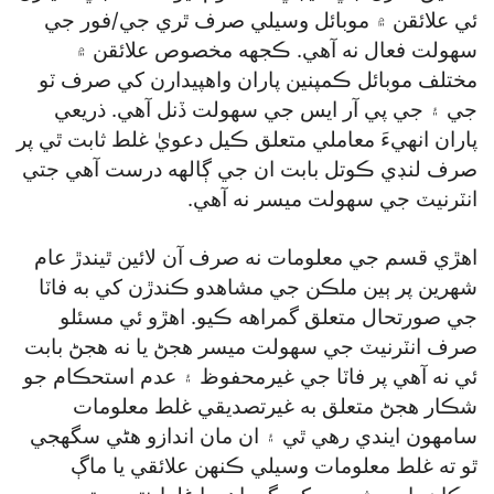
ئي علائقن ۾ موبائل وسيلي صرف ٿري جي/فور جي
سهولت فعال نه آهي. ڪجهه مخصوص علائقن ۾
مختلف موبائل ڪمپنين پاران واهپيدارن کي صرف ٽو
جي ۽ جي پي آر ايس جي سهولت ڏنل آهي. ذريعي
پاران انهيءَ معاملي متعلق ڪيل دعويٰ غلط ثابت ٿي پر
صرف لنڊي ڪوتل بابت ان جي ڳالهه درست آهي جتي
انٽرنيٽ جي سهولت ميسر نه آهي.
اهڙي قسم جي معلومات نه صرف آن لائين ٿيندڙ عام
شهرين پر ٻين ملڪن جي مشاهدو ڪندڙن کي به فاٽا
جي صورتحال متعلق گمراهه ڪيو. اهڙو ئي مسئلو
صرف انٽرنيٽ جي سهولت ميسر هجڻ يا نه هجڻ بابت
ئي نه آهي پر فاٽا جي غيرمحفوظ ۽ عدم استحڪام جو
شڪار هجڻ متعلق به غيرتصديقي غلط معلومات
سامهون ايندي رهي ٿي ۽ ان مان اندازو هڻي سگھجي
ٿو ته غلط معلومات وسيلي ڪنهن علائقي يا ماڳ