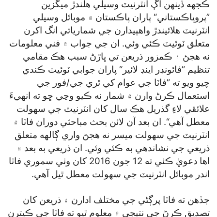
ڪجهه ڏينهن اڳ انٽرنيٽ وسيلي هلندڙ ميگزين
”پروپاڪستاني“ پاران پاڪستان ۾ موبائل وسيلي
انٽرنيٽ هلائيندڙ واهپيدارن جي شمارياتي انگ اکرن
متعلق ٽوئيٽ ڪئي وئي. ان جي جواب ۾ فني معلومات
نه هجڻ ۽ ڪمزور ذريعن تي ڀاڙڻ سبب هڪ مقامي
تنظيم ”فائونڊر اينڊ لائير“ پاران جوابي ٽوئيٽ ڪندي
چيو ويو ته ”فاٽا جي عوام کي ٿري جي/فور جي
استعمال ڪرڻ وارن ۾ شمار نه ڪيو وڃي ڇو ته انهيءَ
علائقي لاءِ گذريل هڪ سال کان انٽرنيٽ جي سهولت
معطل آهي“. ان بعد آن لائن بحث مباحثي دوران فاٽا ۾
انٽرنيٽ جي سهولت ميسر نه هجڻ واري ڳالهه متعلق
ذريعي جي نشاندهي به ڪئي وئي. ان ذريعي به بعد ۾
اها دعويٰ ڪئي ته 12 جون 2016 کان وٺي سموري فاٽا
اندر موبائل انٽرنيٽ جي سهولت معطل ٿيل آهي.
جڏهن ته فاٽا پرڳڻي جي مختلف ادارن ۽ ذريعن کان
تصديق ڪرڻ جي نتيجي ۾ معلوم ٿيو ته فاٽا جي ڪيترن