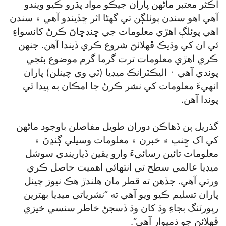
اڪثر معتبر ماڻهن پاران جيڪو مواد پڌرو ڪيو ويندو
آهي اهو سندن پوئلڳن تي گهڻا اثر ڇڏيندو آهي ۽ سندن
اهي پوئلڳ اهڙي معلومات جي ڇنڊڇاڻ ڪرڻ کانسواءِ
ئي ان کي وڌيڪ ڦهلائڻ شروع ڪري ڏيندا آهن. جنهن
ڪري اهڙي معلومات ترت گرما گرم موضوع بڻجي
پوندي آهي ۽ اليڪٽرانڪ ميڊيا (ٽي وي چينلن) پاران
انهيءَ معلومات کي نشر ڪرڻ جا امڪان به پيدا ٿي
پوندا آهن.
گذريل ٻن ڏهاڪن دوران طويل مفاصلن باوجود ماڻهن
کي اک ڇِنڀ ۾ خبرن ۽ معلومات وسيلي ڳنڍڻ ۽
معلومات تائين رسائيءَ وارو يقين ڏياريندي سوشل
ميڊيا عالمي سطح تي انتهائي اهميت حاصل ڪري
ورتي آهي. جڏهن ته قطر مان هلندڙ هڪ نيوز چينل
پاران تسليم ڪيو ويو آهي ته ”نشرياتي ميڊيا بهترين
رپورٽنگ بجاءِ وڌ کان وڌ ڏسجڻ خاطر سنسي خيزي
ڦهلائڻ جو ذميوار آهي“.