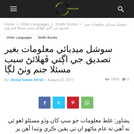
سوشل ميڊيائي معلومات بغير
Sindhi Stories
Other Languages
Home
تصديق جي اڳتي ڦهلائڻ سبب مسئلا جنم وٺڻ...
Other Languages
Sindhi Stories
سوشل ميڊيائي معلومات بغير
تصديق جي اڳتي ڦهلائڻ سبب
مسئلا جنم وٺڻ لڳا
1909
0
By
Abdul Salam Afridi
-
August 21, 2017
پشاور: غلط معلومات جو سڀ کان وڏو مسئلو اهو ئي
نه آهي ته عام ماڻهو ان تي يقين ڪري وٺندا آهن پر