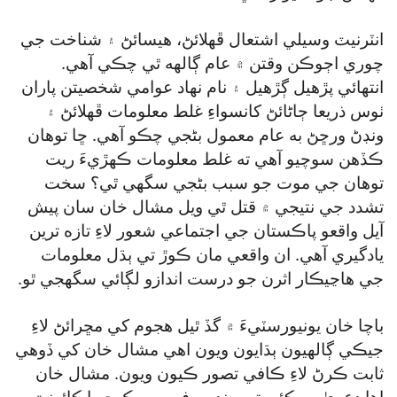
انٽرنيٽ وسيلي اشتعال ڦهلائڻ، هيسائڻ ۽ شناخت جي
چوري اڄوڪن وقتن ۾ عام ڳالهه ٿي چڪي آهي.
انتهائي پڙهيل ڳڙهيل ۽ نام نهاد عوامي شخصيتن پاران
ٺوس ذريعا ڄاڻائڻ کانسواءِ غلط معلومات ڦهلائڻ ۽
ونڊڻ ورڇڻ به عام معمول بڻجي چڪو آهي. ڇا توهان
ڪڏهن سوچيو آهي ته غلط معلومات ڪهڙيءَ ريت
توهان جي موت جو سبب بڻجي سگھي ٿي؟ سخت
تشدد جي نتيجي ۾ قتل ٿي ويل مشال خان سان پيش
آيل واقعو پاڪستان جي اجتماعي شعور لاءِ تازه ترين
يادگيري آهي. ان واقعي مان ڪوڙ تي ٻڌل معلومات
جي هاڃيڪار اثرن جو درست اندازو لڳائي سگھجي ٿو.
باچا خان يونيورسٽيءَ ۾ گڏ ٿيل هجوم کي مڇرائڻ لاءِ
جيڪي ڳالهيون ٻڌايون ويون اهي مشال خان کي ڏوهي
ثابت ڪرڻ لاءِ ڪافي تصور ڪيون ويون. مشال خان