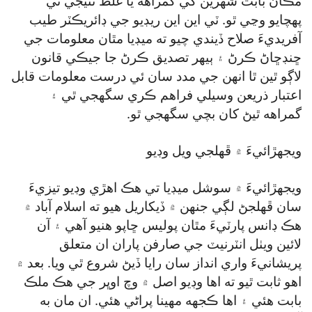
مڪان بابت شهرين کي گمراهه يا غلط نتيجي تي
پهچايو وڃي ٿو. ٽي اين اين ريڊيو جي ڊائريڪٽر طيب
آفريديءَ صلاح ڏيندي چيو ته ميڊيا مٿان معلومات جي
ڇنڊڇاڻ ڪرڻ ۽ ٻيهر تصديق ڪرڻ جا جيڪي قانون
لاڳو ٿين ٿا انهن جي مدد سان ئي درست معلومات قابل
اعتبار ذريعن وسيلي فراهم ڪري سگھجي ٿي ۽
گمراهه ٿيڻ کان بچي سگھجي ٿو.
ويجهڙائيءَ ۾ ڦهلجي ويل وڊيو
ويجهڙائيءَ ۾ سوشل ميڊيا تي هڪ اهڙي وڊيو تيزيءَ
سان ڦهلجڻ لڳي جنهن ۾ ڏيکاريل هيو ته اسلام آباد ۾
هڪ ڊانس پارٽيءَ مٿان پوليس ڇاپو هنيو آهي ۽ آن
لائين ويٺل انٽرنيٽ جي صارفن پاران ان متعلق
پريشانيءَ واري انداز سان رايا ڏيڻ شروع ٿي ويا. بعد ۾
اهو ثابت ٿيو ته اها وڊيو اصل ۾ وچ اوڀر جي هڪ ملڪ
بابت هئي ۽ اها ڪجهه مهينا پراڻي هئي. ان مان به