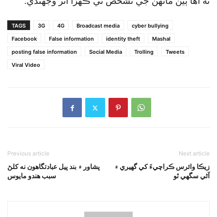
ته اها ٻين ماڻهن جي تشخص تي ڪهڙا اثر وجهندي.
TAGS
3G
4G
Broadcast media
cyber bullying
Facebook
False information
identity theft
Mashal
posting false information
Social Media
Trolling
Tweets
Viral Video
Previous article
Next article
زيڪا وائرس ڪراچيءَ کي گهيري ۾
پشاور ۾ بند پيل عبادتگاهون نه کلڻ
آڻي سگهي ٿو
سبب هندو مايوس