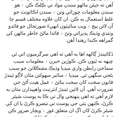
آهن ته جيئن ماڻهو سندن مواد تي ڪِلڪ ڪن ۽ هو
سندن معلومات چورائي وٺن ۽ سندن اڪائونٽ جو
غلط استعمال به ڪن. ان کان علاوه مختلف قسم جا
آن لائن پيج ۽ ويب سائيٽون انهيءَ صورتحال جو فائدو
وٺندي وڌيڪ پذيرائي وٺڻ ۽ فائدا ماڻڻ خاطر ماڻهن کي
گمراهه ڪندا رهندا آهن.
ڏکائيندڙ ڳالهه اها به آهي ته اهي سرگرميون اتي ئي
ڇيهه نه ٿيون ڪن. ڪوڙين خبرن ۽ معلومات سبب
سماجي رابطن واري ميڊيا وڌيڪ مشڪلاتن جو سبب
بڻجي سگھي ٿي. ميڊيا ۽ سائبر سهولتن مٿان لاڳو ٿيندڙ
قانون سخت کان سخت بنائڻ ۽ عمل هيٺ آڻڻ جي
ضرورت آهي. آن لائين ٿيندڙ انٽرنيٽ واهپيدارن مٿان به
لازم آهي ته اهي پنهنجي وال تي ڪا به پوسٽ شيئر
ڪرڻ، ڪنهن ٻئي جي پوسٽ تي تبصرو ڪرڻ يا ان کي
شيئر ڪرڻ کان اڳ ان متعلق غور ۽ ويچار ضرور ڪن