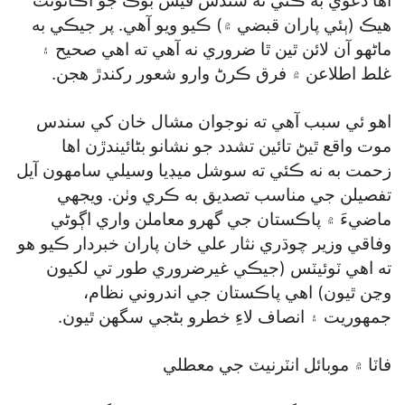
اها دعويٰ به ڪئي ته سندس فيس بوڪ جو اڪائونٽ
هيڪ (ٻئي پاران قبضي ۾) ڪيو ويو آهي. پر جيڪي به
ماڻهو آن لائن ٿين ٿا ضروري نه آهي ته اهي صحيح ۽
غلط اطلاعن ۾ فرق ڪرڻ وارو شعور رکندڙ هجن.
اهو ئي سبب آهي ته نوجوان مشال خان کي سندس
موت واقع ٿيڻ تائين تشدد جو نشانو بڻائيندڙن اها
زحمت به نه ڪئي ته سوشل ميڊيا وسيلي سامهون آيل
تفصيلن جي مناسب تصديق به ڪري وٺن. ويجهي
ماضيءَ ۾ پاڪستان جي گھرو معاملن واري اڳوڻي
وفاقي وزير چوڌري نثار علي خان پاران خبردار ڪيو هو
ته اهي ٽوئيٽس (جيڪي غيرضروري طور تي لکيون
وڃن ٿيون) اهي پاڪستان جي اندروني نظام،
جمهوريت ۽ انصاف لاءِ خطرو بڻجي سگھن ٿيون.
فاٽا ۾ موبائل انٽرنيٽ جي معطلي