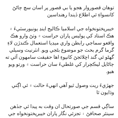
توهان قصوروار هجو يا بي قصور پر اسان سچ ڄاڻڻ
کانسواءِ ئي اطلاع ڏيندا رهنداسين
خيبرپختونخواه جي اسلاميا ڪاليج اينڊ يونيورسٽيءَ ۾
هڪ استاد کي پوليس پاران حراست ۾ وٺڻ وارو هڪ
واقعو سماجي رابطن واري ميڊيا استعمال ڪندڙن لاءِ
گرما گرم بحث جو موضوع بڻجي ويو. انٽرنيٽ وسيلي
گھڻو ئي گند اڇلائجڻ کانپوءِ اها حقيقت سامهون آئي ته
ڄاڻايل ليڪچرار کي غلطيءَ سان حراست ۾ ورتو ويو
هيو.
جهڙيءَ ريت وصول ٿيو آهي انهيءَ حالت ۾ ئي اڳتي
وڌايون ٿا
ساڳي قسم جي صورتحال ان وقت به پيدا ٿي جڏهن
سينئر صحافڻ ۽ تجزئي نگار پاران خيبرپختونخواه جي