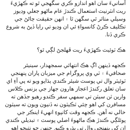
آسانيءَ سان اهو اندازو ڪري سگھجي ٿو ته ڪهڙيءَ
ريت انٽرنيٽ استعمال ڪندڙ عام ماڻهو جعلي وڊيوز
وسيلي متاثر ٿي سگھن ٿا ۽ انهن حقيقت ڄاڻڻ جي
تڪليف ڪرڻ کانسواءِ ئي ان وڊيو تي رايا ڏيڻ به شروع
ڪري ڏنا.
هڪ ٽوئيٽ ڪهڙيءَ ريت ڦهلجڻ لڳي ٿو؟
ڪجهه ڏينهن اڳ هڪ انتهائي سمجهدار، سينيئر
صحافيءَ ۽ ٽي وي پروگرام جي ميزبان پاران پنهنجي
ٽوئيٽر وال تي پوسٽ شيئر ڪندي ٻڌايو ويو ته پي آءِ اي
سان تعلق رکندڙ اعجاز هارون جهاز جي بزنس ڪلاس
وارين ٽن سيٽن تي سمهي سفر ڪندو رهيو جڏهن ته
مسافرن کي اهو چئي ٽڪيٽون نه ڏنيون ويون ته سيٽون
خالي نه آهن. ڪجهه وقت کانپوءِ انهيءَ اينڪر جي
پوئلڳي ڪندڙ هڪ ماڻهوءَ اصلي پوسٽ ۾ تبديلي ڪندي
ان کي پنهنجي وال تي پڌرو ڪيو. جنهن جو نتيجو اهو