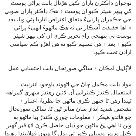
نوجوان ڊاڪٽرن پاران ڪيل هڙتال بابت پراڻي پوسٽ
کي ٻيهر شيئر ڪيو ان پوسٽ ۾ هڪ ڊاڪٽر پاران صوبي
جي حڪمران پارٽيءَ متعلق اعتراض اٿاريا پئي ويا، بعد
۾ اها حقيقت آشڪار ٿي ته هڪ ماڻهوءَ انهيءَ پراڻي
پوسٽ تي پنهنجي راءِ تحرير ڪري ان کي ٻيهر شيئر
ڪيو ۽ بعد ۾ هن تسليم ڪيو ته هن اهڙو ڪم سياسي
ارادن تحت ڪيو.
لاڳاپيل امڪان ۽ ساڳي صورتحال بابت احتسابي عمل
مواد بابت مڪمل ڄاڻ جي اڻهوند باوجود انٽرنيٽ
استعمال ڪندڙ ڪيترائي آن لائين رهندڙ شهري گمراهه
ٿيندا رهن ٿا جنهن ڪري ماڻهن جا نظريا، اعتبار ۽
تشخص شديد انداز سان متاثر ٿين ٿا. ساڳي صورتحال
جو فائدو هيڪر ۽ معلومات چوري ڪندڙ ٻيا ماڻهو به
وٺن ٿا اهي پڻ ماڻهن جو ڌيان حاصل ڪرڻ لاءِ ڦير گھير
ڪيل وڊيوز وسيلي ڪوڙ تي ٻڌل ڳالهيون ڦهلائيندا رهندا