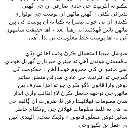
نڪتو ته انٽرنيٽ جي عادي صارفن ان جي گھڻي
پذيرائي ڪئي ۽ گھڻن ماڻهن ان پوسٽ جي پوئواري
ڪندي ان تي خوب تبصرا به ڪيا ته ان پوسٽ کي ٻين
ماڻهن تائين ڦهلائيندا به رهيا. بعد ۾ اها حقيقت سامهون
آئي ته اها پوسٽ غلط معلومات تي ٻڌل آهي.
سوشل ميڊيا استعمال ڪرڻ وقت اها ئي وڏي
بدقسمتي هوندي آهي ته جيتري خبرداري گھربل هوندي
آهي ماڻهو ان کان محروم هوندا آهن ۽ حڪومت کي
گھرجي ته انٽرنيٽ جي عادي صارفن متعلق سائبر
ڏوهن وارا قانون لاڳو ڪري ڇو ته اهڙا صارف ٻين
ماڻهن جي توجهه حاصل ڪرڻ لاءِ انڌائپ واري انداز
سان معلومات ڦهلائيندا رهن ٿا. ضرورت ان ڳالهه جي
به آهي ته غلط معلومات ڦهلائڻ جي روڪٿام خاطر
سائبر ڏوهن متعلق قانونن ۾ وڌيڪ سختي آڻيندي انهن
تي عمل پڻ ڪيو وڃي.