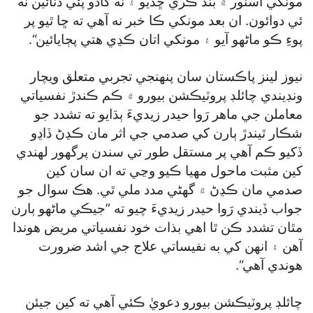
مونکي اسٽور ۾ بند ڪري ڇڏيو ۽ نه کاڌو پئي ڏنائين نه
ئي دوائون. ان بعد مونکي ڪا خبر نه آهي ته ڇا ٿيو پر
پوءِ ڪو ماڻهو آيو ۽ مونکي اتان ڪڍي هتي پڄايائين“.
نيوز لينز پاڪستان سان پنهنجي تجربي متعلق ويچار
ونڊيندي چائلڊ پروٽيڪشن بيورو ۾ ڪم ڪندڙ نفسياتي
معاملن جي ماهر رَوا حيدر زيديءَ ٻڌايو ته تشدد جو
شڪار ٿيندڙ ٻارن کي صدمي جي اثر مان ڪڍڻ ڏاڍو
ڏکيو ڪم آهي پر مستقل طور تي سندن پرگھور لهندي
کين مثبت ماحول مهيا ڪيو وڃي ته ان سان کين
صدمي مان ڪڍڻ ۾ گھڻي مدد ملي ٿي. هڪ سوال جو
جواب ڏيندي رَوا حيدر زيديءَ چيو ته ”جيڪي ماڻهو ٻارن
مٿان تشدد ڪن ٿا اهي بذات خود نفسياتي مريض هوندا
آهن ۽ انهن کي به نفيساتي علاج جي اشد ضرورت
هوندي آهي“.
چائلڊ پروٽيڪشن بيورو دعويٰ ڪئي آهي ته کين جيئن