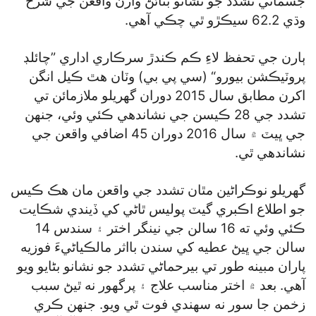
جسماني تشدد جو نشانو بنائڻ وارن واقعن جي شرح
وڌي 62.2 سيڪڙو ٿي چڪي آهي.
ٻارن جي تحفظ لاءِ ڪم ڪندڙ سرڪاري اداري ”چائلڊ
پروٽيڪشن بيورو“ (سي پي بي) وٽان هٿ ڪيل انگن
اکرن مطابق سال 2015 دوران گھريلو ملازمائن تي
تشدد جي 28 ڪيسن جي نشاندهي ڪئي وئي، جنهن
جي ڀيٽ ۾ سال 2016 دوران 45 اضافي واقعن جي
نشاندهي ٿي.
گھريلو نوڪراڻين مٿان تشدد جي واقعن مان هڪ ڪيس
جو اطلاع اڪبري گيٽ پوليس ٿاڻي کي ڏيندي شڪايت
ڪئي وئي ته 16 سالن جي نينگر اختر ۽ سندس 14
سالن جي ڀيڻ عطيه کي سندن بااثر مالڪياڻيءَ فوزيه
پاران مبينه طور تي بيرحماڻي تشدد جو نشانو بڻايو ويو
آهي. بعد ۾ اختر مناسب علاج ۽ پرگھور نه ٿيڻ سبب
زخمن جا سور نه سهندي فوت ٿي ويو. جنهن ڪري