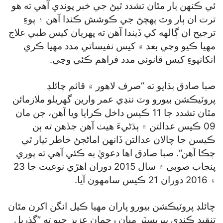
ئي ڪنهن ٻار مٿان تشدد ٿيڻ جي خبر پوندي آهي ته هو
ترت ان ٻار وٽ پهچڻ جي ڪوشش ڪندا آهن ۽ پوءِ
ترجيح ان ڳالهه کي ڏيندا آهن ته پهريان کيس طبي علاج
مهيا ڪيو وڃي بعد ۾ کيس نفيساتي مدد مهيا ڪري
انکانپوءِ کيس قانوني مدد فراهم ڪئي وڃي.
صبا صادق ٻڌايو ته ”صرف لاهور ۾ قائم چائلڊ
پروٽيڪشن بيورو وٽ ننڍي عمر وارين گھريلو ملازمائن
مٿان تشدد جا 11 ڪيس داخل ڪرايا ويا آهن، جن مان
09 ڪيس عدالتن ۾ ٻڌڻيءَ هيٺ آهن جڏهن ته ٻن
ڪيسن جا چالان عدالتن ڏانهن اماڻجڻ خاطر تيار ٿي
چڪا آهن“. صبا صادق اها دعويٰ به ڪئي آهي ته پوري
پنجاب صوبي ۾ سال 2015 دوران اهڙي نوعيت جا 23
۽ 2016 دوران 21 ڪيس سامهون آيا.
چائلڊ پروٽيڪشن بيورو پاران مهيا ڪيل انگن اکرن مٿان
تنقيد ڪندي بيريسٽر ميان رحمان عزيز چيو ته ”گذريل