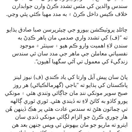
سندس والدين کي مٿس تشدد ڪرڻ وارن جوابدارن
خلاف ڪيس داخل ڪرڻ ۾ به مدد مهيا ڪئي پئي وڃي.
چائلڊ پروٽيڪشن بيورو جي چيئرپرسن صبا صادق ٻڌايو
ته ”(ف) کي تشدد واري صدمي مان ٻاهر ڪڍڻ به
سندن لاءِ اهميت وارو ڪم هيو ۽ سينٽر ۾ موجود
نفسياتي معاملن جي ماهر جي مدد سان ئي سندس
زندگيءَ کي معمول تي آڻي سگھيا آهيون“.
پاڻ سان پيش آيل وارتا کي ياد ڪندي (ف) نيوز لينز
پاڪستان کي ٻڌايو ته ”باجي (گھرمالڪياڻي) هر روز
صبح سوير مونکي ننڊ مان جاڳائي وٺندي هئي ۽ مونکي
پورو کاڌو به کائڻ لاءِ نه ڏيندي هئي. ٿوري ٿوري ڳالهه
تي چماٽون هڻڻ ته سندس عادت هئي پر هڪ ڏينهن هُن
هار چوري ڪرڻ جو الزام لڳائي مونکي ڏنڊي سان
ايترو ته ماريو جو مان بيهوش ٿي ويس جنهن بعد هن