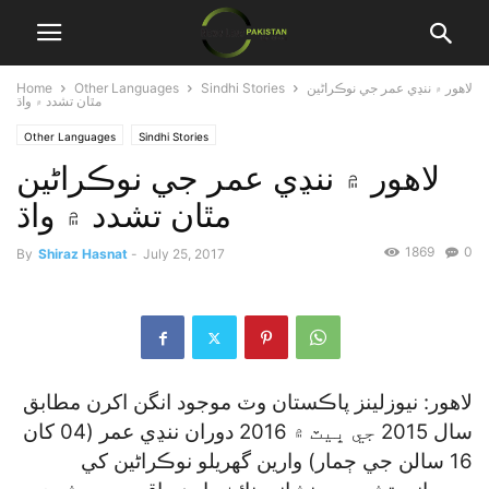
لاهور ۾ ننڍي عمر جي نوڪراڻين
Sindhi Stories
Other Languages
Home
مٿان تشدد ۾ واڌ
Other Languages
Sindhi Stories
لاهور ۾ ننڍي عمر جي نوڪراڻين
مٿان تشدد ۾ واڌ
1869
0
By
Shiraz Hasnat
-
July 25, 2017
لاهور: نيوزلينز پاڪستان وٽ موجود انگن اکرن مطابق
سال 2015 جي ڀيٽ ۾ 2016 دوران ننڍي عمر (04 کان
16 سالن جي ڄمار) وارين گھريلو نوڪراڻين کي