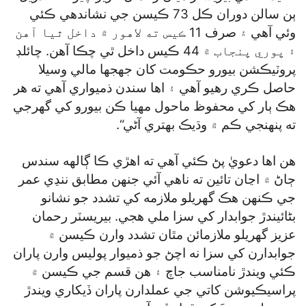
ٻن سالن دوران ڪل 73 ڪيسن جي نشاندهي ڪئي
وئي آهي ۽ صرف 11 ڪيس ته لاهور ۾ داخل ٿيا آهن
۽ پوري پنجاب ۾ 44 ڪيس داخل ٿي چڪا آهن. چائلڊ
پروٽيڪشن بيورو حڪومت کان جهجها مالي وسيلا
حاصل ڪري رهيو آهي ۽ اها سندن ذميواري آهي ته هر
هڪ ٻار کي محفوظ ماحول مهيا ڪن بيورو کي گھرجي
ته پنهنجي ڪم ۾ وڌيڪ بهتري آڻي“.
هن اها دعويٰ پڻ ڪئي آهي ته اهڙي ڪا ڳالهه سندس
ڄاڻ ۾ اڃان تائين ته ناهي آئي جنهن مطابق ننڍي عمر
جي ڪنهن هڪ گھريلو ملازمه کي تشدد جو نشانو
بڻائيندڙ جوابدار کي سزا ملي هجي. بيريسٽر رحمان
عزيز گھريلو ملازمائن مٿان تشدد وارن ڪيسن ۾
جوابدارن کي سزا نه اچڻ جو ذميوار پوليس وارن پاران
ڪئي ويندڙ نامناسب جاچ ۽ هن قسم جي ڪيسن ۾
پراسيڪيوشن کاتي جي عملدارن پاران ڏيکاري ويندڙ