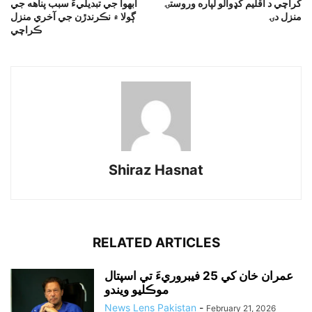
کراچي د اقليم کډوالو لپاره وروستۍ
آبهوا جي تبديليءَ سبب پناهه جي
منزل دۍ
ڳولا ۾ نڪرندڙن جي آخري منزل
ڪراچي
Shiraz Hasnat
RELATED ARTICLES
عمران خان کي 25 فيبروريءَ تي اسپتال
موڪليو ويندو
News Lens Pakistan
-
February 21, 2026