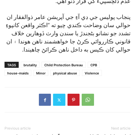
عدم دلچسپيءَ کي قرار ڏنو آهي.
پنجاب پوليس جي ڊي آءِ جي آپريشن عامر ذوالفقار ان
حوالي سان وضاحت ڪندي چيو ته ”اڪثر واقعن کانپوءِ
تشدد جو نشانو بڻجندڙ يا سندن وارث ڏوهارين خلاف
قانوني ڪارروائي ڪرڻ جا خواهشمند ناهن هوندا ۽ ان
حوالي کان ڪيس به داخل ناهن ڪرائڻ چاهيندا.
TAGS
brutality
Child Protection Bureau
CPB
house-maids
Minor
physical abuse
Violence
Previous article
Next article