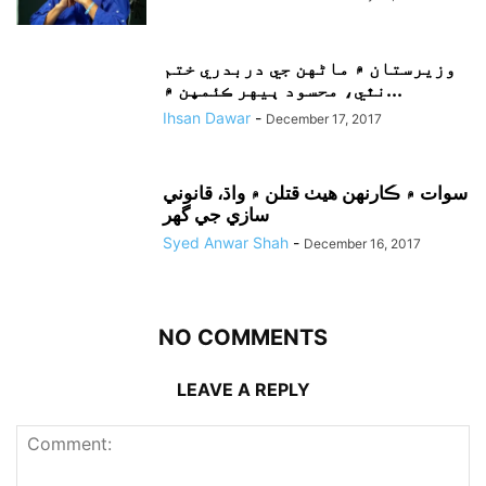
وزيرستان ۾ ماڻهن جي دربدري ختم
نٿي، محسود ٻيهر ڪئمپن ۾...
Ihsan Dawar
-
December 17, 2017
سوات ۾ ڪارنهن هيٺ قتلن ۾ واڌ، قانوني
سازي جي گهر
Syed Anwar Shah
-
December 16, 2017
NO COMMENTS
LEAVE A REPLY