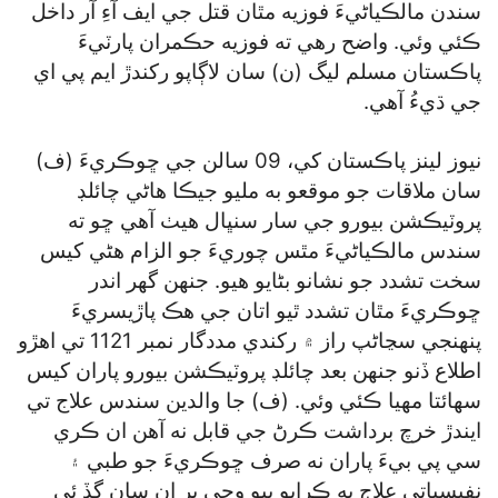
سندن مالڪياڻيءَ فوزيه مٿان قتل جي ايف آءِ آر داخل
ڪئي وئي. واضح رهي ته فوزيه حڪمران پارٽيءَ
پاڪستان مسلم ليگ (ن) سان لاڳاپو رکندڙ ايم پي اي
جي ڌيءُ آهي.
نيوز لينز پاڪستان کي، 09 سالن جي ڇوڪريءَ (ف)
سان ملاقات جو موقعو به مليو جيڪا هاڻي چائلڊ
پروٽيڪشن بيورو جي سار سنڀال هيٺ آهي ڇو ته
سندس مالڪياڻيءَ مٿس چوريءَ جو الزام هڻي کيس
سخت تشدد جو نشانو بڻايو هيو. جنهن گھر اندر
ڇوڪريءَ مٿان تشدد ٿيو اتان جي هڪ پاڙيسريءَ
پنهنجي سڃاڻپ راز ۾ رکندي مددگار نمبر 1121 تي اهڙو
اطلاع ڏنو جنهن بعد چائلڊ پروٽيڪشن بيورو پاران کيس
سهائتا مهيا ڪئي وئي. (ف) جا والدين سندس علاج تي
ايندڙ خرچ برداشت ڪرڻ جي قابل نه آهن ان ڪري
سي پي بيءَ پاران نه صرف ڇوڪريءَ جو طبي ۽
نفيسياتي علاج به ڪرايو پيو وڃي پر ان سان گڏ ئي