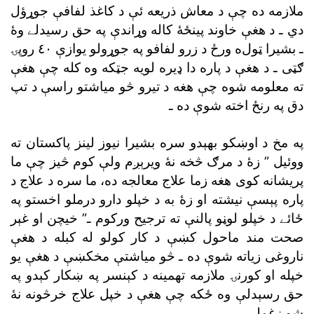
ملازمه ده
دي ـ
د هغې خاوند پينځۀ کاله وړاندې
په حق رسيدلے وۀ
ـ
بشيرا ټول
ه
ورځ د زرو لفافو په جوړولو يوازې ٤٠
ګټى ـ
د هغې د پاره دا ډيره لويه
دق په رنځ اخته شوې ده ـ
ووئيل ”
پريشانه کوى هغه زما علاج معالجه ده،
پاره پېسې نيشته
ځائے د خپلو لوڼو پالنې ته ترجيح ورکوم ـ”
شو زغملي ـ