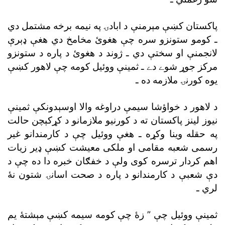
ـ کومو ستونزو سره چې هغوئ مخامخ دي هغې ډېرې
لانجمنې او سختې دي ـ ژوند د هغوئ د پاره د
مرکز جوړ شوے دے ـ
يوه کورنۍ ملازمه ده ـ
نيوز لينز پاکستان ته
د کورنيو ملازمانو د
په حقله وينا وکړه ـ هغې ووئيل
اهم کردار ترسره کوى
لري ـ
ثمينې ووئيل چې ”