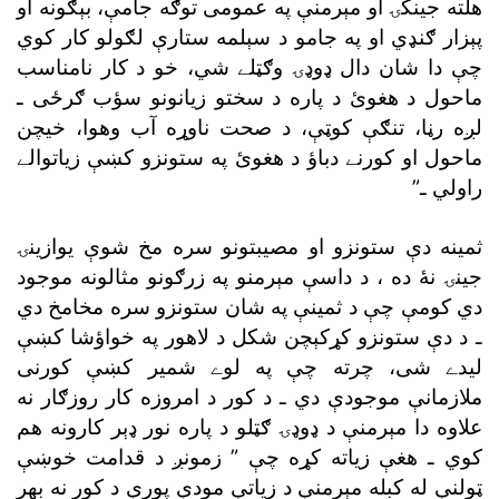
چې دا شان
دال ډوډۍ وګټلے شي،
خو د کار
راولي ـ”
جينۍ نۀ ده ،
ـ
ملازمانې موجودې دي ـ
کوي ـ
هغې زياته کړه چې ”
ټولنې له کبله مېرمنې د زياتې مودې پورې