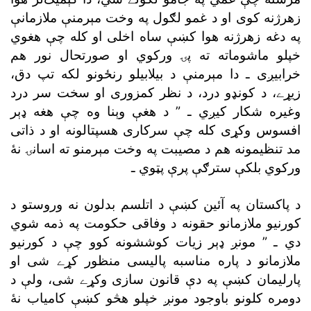
زهرژنه کوى او د
په دغه زهرژنه هوا کښې ساه اخلى
خرابيږى ـ
زيړے، د
وغيره شکار کيږي ـ ”
افسوس وکړى
ورکوي بلکې سترګې پرې پټوي ـ
دي ـ ”
پارليمان کښې په دې قانون سازى وکړے شى،