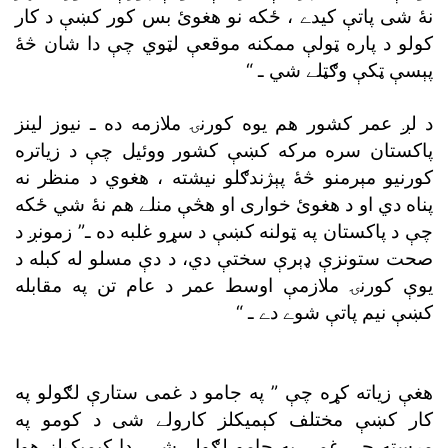
پېسې ټکې وګټلے شي ـ “
د لږ عمر کشور هم يوه کورنۍ ملازمه ده ـ
پاکستان سره مرکه کښې کشور ووئيل
چې د پاکستان په ټولنه کښې د سړو غلبه ده ـ”
کښې نيم پاتې شوے دے ـ “
هغې زياته کړه چې ”
په جامو د غمى
کار کښې مختلف کېميکلز کار
مرسته چې غمي
په جامو لګولے شي، دا کېميک