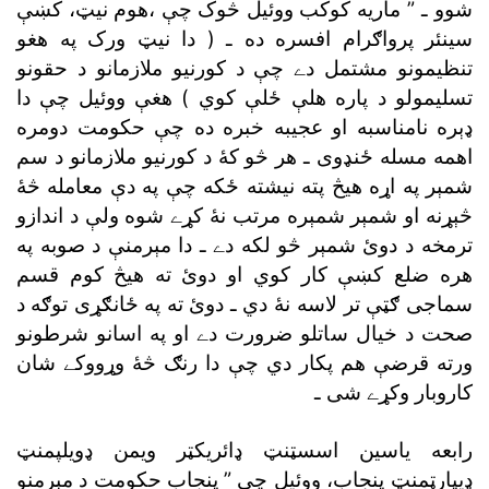
شوو ـ ”
سينئر پرواګرام افسره ده ـ (
تسليمولو د پاره هلې ځلې کوي )
هغې ووئيل
ترمخه
هره ضلع کښې کار کوي
سماجى ګټې تر لاسه نۀ دي ـ
صحت د خيال ساتلو ضرورت دے
ور
کاروبار وکړے شى ـ
ډيپارټمنټ پنجاب، ووئيل
چې ”