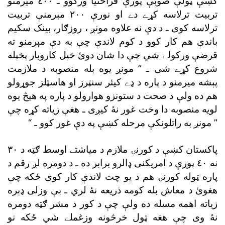
کښې ټولې صوبې پورې فراختيا ورکوو ـ
ترلاسه کوى ـ د دې نه علاوه
باندې هم کار کوو
شروع کړے شى ـ ”
”
مونږ به راتلونکې مرحله کښې په دې غور کوو ـ “
نه ٤٠ پورې د امريکنى ډالرو برابر ده ـ
پاره ټوله کورنۍ هم د يو چت لاندې کار کوى
هغوئ د معاش بله کومه ذريعه نۀ لري
زياته اهمه مسله ده