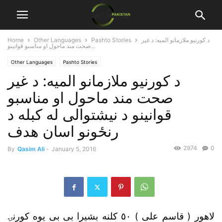
د کورنيو ملازمانو الميه: د غير
Pashto Stories
Other Languages
Home
صحت مند ماحول او مناسبو قوانينو...
Other Languages
Pashto Stories
د کورنيو ملازمانو الميه: د غير
صحت مند ماحول او مناسبو
قوانينو د نيشتوالى له کبله د
رنځونو اسان هدف
2974
0
By
Qasim Ali
-
January 5, 2016
لاهور ( قاسم على )