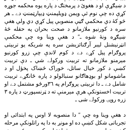
کړې ده چې نوم ئې ويمن ډويلپمنټ ډيپارټمنټ دے ـ
سره
د کورنيو ملازمانو د صحت بحران په حقله
ښېګړه ونۀ شوه
ـ”
د هغې وېنا وه
پروګرام پيل کړے دے
مېرمنو ملازمانو ته تربيت ورکولے شي ـ
کښې د کور خيال ساتل،
شامل دے ـ
زره روپۍ ورکولے شى ـ
د هغې وينا وه چې ”