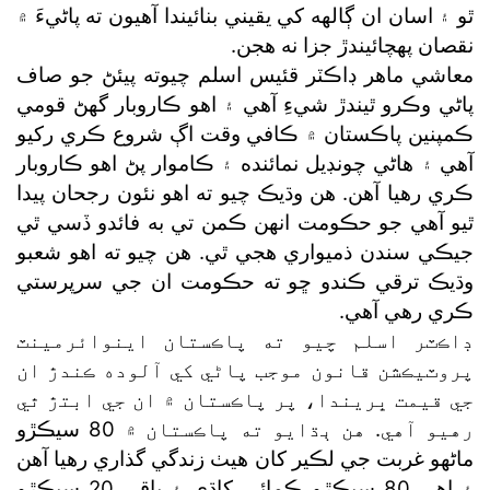
ٿو ۽ اسان ان ڳالهه کي يقيني بنائيندا آهيون ته پاڻيءَ ۾
نقصان پهچائيندڙ جزا نه هجن.
معاشي ماهر ڊاڪٽر قئيس اسلم چيوته پيئڻ جو صاف
پاڻي وڪرو ٿيندڙ شيءِ آهي ۽ اهو ڪاروبار گهڻ قومي
ڪمپنين پاڪستان ۾ ڪافي وقت اڳ شروع ڪري رکيو
آهي ۽ هاڻي چونڊيل نمائنده ۽ ڪاموار پڻ اهو ڪاروبار
ڪري رهيا آهن. هن وڌيڪ چيو ته اهو نئون رجحان پيدا
ٿيو آهي جو حڪومت انهن ڪمن تي به فائدو ڏسي ٿي
جيڪي سندن ذميواري هجي ٿي. هن چيو ته اهو شعبو
وڌيڪ ترقي ڪندو ڇو ته حڪومت ان جي سرپرستي
ڪري رهي آهي.
ڊاڪٽر اسلم چيو ته پاڪستان اينوائرمينٽ
پروٽيڪشن قانون موجب پاڻي کي آلوده ڪندڙ ان
جي قيمت ڀريندا، پر پاڪستان ۾ ان جي ابتڙ ٿي
رهيو آهي. هن ٻڌايو ته پاڪستان ۾ 80 سيڪڙو
ماڻهو غربت جي لڪير کان هيٺ زندگي گذاري رهيا آهن
۽ اهي 80 سيڪڙو ڪمائي کاڌي ۽ باقي 20 سيڪڙو