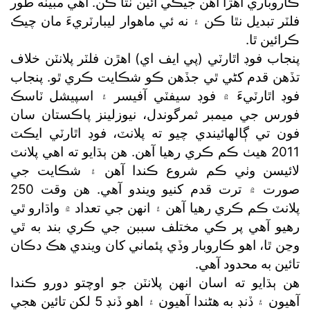
ڪاروباري اهڙا آهن جيڪي ائين نٿا ڪن. اهي مبينه طور
فلٽر تبديل نٿا ڪن ۽ نه ئي ماهوار ليبارٽريءَ مان چيڪ
ڪرائين ٿا.
پنجاب فوڊ اٿارٽي (پي ايف اي) اهڙن فلٽر پلانٽن خلاف
تڏهن قدم کڻي ٿي جڏهن ڪو شڪايت ڪري ٿو. پنجاب
فوڊ اٿارٽيءَ ۾ فوڊ سيفٽي آفيسر ۽ اسپيشل ٽاسڪ
فورس جي ميمبر ثمرگوندل، نيوزلينز پاڪستان سان
فون تي ڳالهائيندي چيو ته پلانٽ، فوڊ اٿارٽي ايڪٽ
2011 هيٺ ڪم ڪري رهيا آهن. هن ٻڌايو ته اهي پلانٽ
لائيسن وٺي ڪم شروع ڪندا آهن ۽ شڪايت جي
صورت ۾ ترت قدم کنيو ويندو آهي. هن وقت 250
پلانٽ ڪم ڪري رهيا آهن ۽ انهن جي تعداد ۾ واڌارو ٿي
رهيو آهي پر ڪي مختلف سببن جي ڪري بند به ٿي
وڃن ٿا، اهو ڪاروبار وڏي پئماني کان ويندي هڪ دڪان
تائين به محدود آهي.
هن ٻڌايو ته اسان انهن پلانٽن جو اوچتو دورو ڪندا
آهيون ۽ ڏنڊ به هڻندا آهيون ۽ اهو ڏنڊ 5 لکن تائين هجي