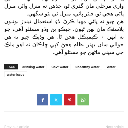
واري مرحلي مان گذري ٿو، جڏهن ته منرل واٽر، منرل
پاڻي هجي ٿو، فلٽر پاڻي، منرل ٿي نٿو سگهي.
هن چيو ته پاڻي مهيا ڪرڻ لاءِ استعمال ٿيندڙ بوتلون
پلاسٽڪ مان ٺهن ٿيون، جيڪو پڻ وڏو مسئلو آهي، ڇو
ته انهن ۾ ڪيميڪل هجن ٿا. هن وڌيڪ چيو ته هن
حوالي سان بهتر نظام هجڻ کپي ڇاڪاڻ ته اهو ملڪ
جي سڀني ماڻهن جو مسئلو آهي.
TAGS
drinking water
Govt Water
unealtthy water
Water
water issue
Previous article
Next article