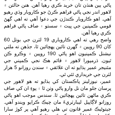
پاڻي ٻين هنڌن تان خريد ڪري رهيا آهن. هنن حالتن ۾
لاهور اندر نجي پاڻي فراهم ڪرڻ جو ڪاروبار وڌي رهيو
آهي. اهو ڪاروبار ڪندڙن جي دعوا آهي ته اهي گهڻ
قومي ڪمپنين جي ڀيٽ ۾ سستو ۽ صاف پاڻي فراهم
ڪري رهيا آهن.
واضح رهي ته اهي ڪاروباري 19 لٽرن جي بوتل 60
کان 90 روپين ۾ گهرن تائين پهچائين ٿا، جڏهن ته ملٽي
نيشنل ڪمپنيون اهو پاڻي 190 روپين ۾ وڪرو ڪن
ٿيون. ڌرمپورا لاهور ۾ قائم هڪ نجي ڪمپني جي
مئنيجر عمير ٻڌايو ته ان علائقي ۾ سندن روزانو 5 هزار
لٽرن جي خريداري ٿئي ٿي.
عمير، نيوزلينز پاڪستان کي ٻڌايو ته هو لاهور جي
ڀرسان جلو مان نل وارو پاڻي وٺن ٿا ۽ پوءِ ان کي صاف
ڪري ماڻهن تائين پهچائين ٿا. سندس موجب اهو پاڻي
روزانو لاڳاپيل ليبارٽريءَ مان چيڪ ڪرايو ويندو آهي.
جيتوڻيڪ عمير قانون تي هلي رهيو آهي پر کوڙ سارا