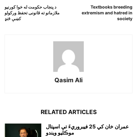
Textbooks breeding
د پنجاب حکومت له خوا کورنيو
extremism and hatred in
ملازمانو ته قانونى تحفظ ورکولو
society
کښې ځنډ
Qasim Ali
RELATED ARTICLES
عمران خان کي 25 فيبروريءَ تي اسپتال
موڪليو ويندو