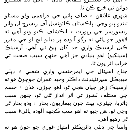
دوائن تي خرچ ڪن ٿا.
شهري علائقن ۾ صاف پاڻي جي فراهمي وڏو مسئلو
ٿيندو پيو وڃي. پاڪستان ڪائونسل آف ريسرچ ان واٽر
ريسورسز جي رپورٽ ۾ انڪشاف ڪيو ويو آهي ته
لاهور جو پاڻي نه رڳو آلوده پر ڊبليو ايڇ او جي مقرر
ڪيل ارسينڪ واري حد کان ٻيڻ تي آهي. آرسينڪ
(سينکيو) اهو بنيادي جز آهي جنهن سبب صحت تي
خراب اثر پون ٿا.
جناح اسپتال جي ايمرجنسي واري شعبي ۾ ڊپٽي
ميڊيڪل سپرنٽينڊنٽ ڊاڪٽر وحيد عمران جوچوڻ هو ته
ارسينڪ زهر جيان هجي ٿو، اهو جوڙن، هڏن ۽ جسم
جي مختلف ٽشوز تي اثر انداز ٿئي ٿو، جنهن سبب
ڊائريا، جيئري، پيٽ جون بيماريون، بخار ۽ وڏو بخار ٿي
وڃي ٿو. هن چيو ته اهو سڀ ڪجهه آلوده پاڻيءَ سبب
ٿي رهيو آهي.
واسا جي ڊپٽي ڊائريڪٽر امتياز غوري جو چوڻ هو ته