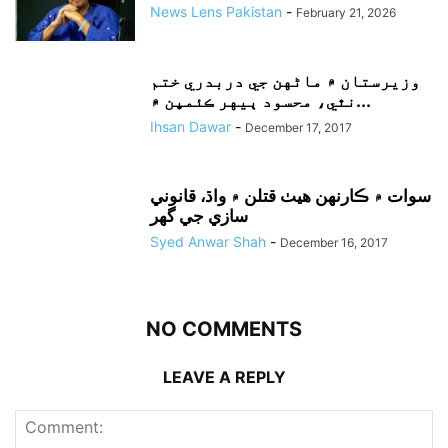
News Lens Pakistan
-
February 21, 2026
وزيرستان ۾ ماڻهن جي دربدري ختم
نٿي، محسود ٻيهر ڪئمپن ۾...
Ihsan Dawar
-
December 17, 2017
سوات ۾ ڪارنهن هيٺ قتلن ۾ واڌ، قانوني
سازي جي گهر
Syed Anwar Shah
-
December 16, 2017
NO COMMENTS
LEAVE A REPLY