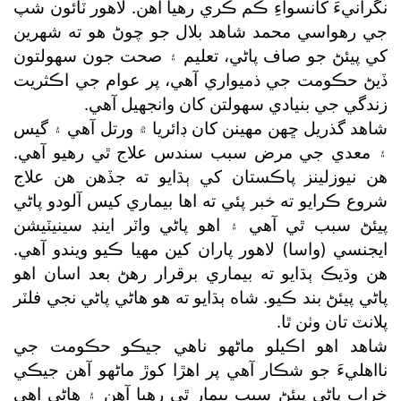
نگرانيءَ کانسواءِ ڪم ڪري رهيا آهن. لاهور ٽائون شپ
جي رهواسي محمد شاهد بلال جو چوڻ هو ته شهرين
کي پيئڻ جو صاف پاڻي، تعليم ۽ صحت جون سهولتون
ڏيڻ حڪومت جي ذميواري آهي، پر عوام جي اڪثريت
زندگي جي بنيادي سهولتن کان وانجهيل آهي.
شاهد گذريل ڇهن مهينن کان ڊائريا ۾ ورتل آهي ۽ گيس
۽ معدي جي مرض سبب سندس علاج ٿي رهيو آهي.
هن نيوزلينز پاڪستان کي ٻڌايو ته جڏهن هن علاج
شروع ڪرايو ته خبر پئي ته اها بيماري کيس آلودو پاڻي
پيئڻ سبب ٿي آهي ۽ اهو پاڻي واٽر اينڊ سينيٽيشن
ايجنسي (واسا) لاهور پاران کين مهيا ڪيو ويندو آهي.
هن وڌيڪ ٻڌايو ته بيماري برقرار رهڻ بعد اسان اهو
پاڻي پيئڻ بند ڪيو. شاه ٻڌايو ته هو هاڻي پاڻي نجي فلٽر
پلانٽ تان وٺن ٿا.
شاهد اهو اڪيلو ماڻهو ناهي جيڪو حڪومت جي
نااهليءَ جو شڪار آهي پر اهڙا کوڙ ماڻهو آهن جيڪي
خراب پاڻي پيئڻ سبب بيمار ٿي رهيا آهن ۽ هاڻي اهي