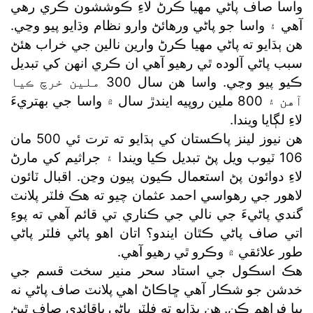
واسا صاف پاڻي مهيا ڪرڻ لاءِ ڪوششون ڪري رهي
آهي ۽ واسا جو پاڻي ورهائڻ وارو نظام وڌايو پيو وڃي.
هن ٻڌايو ته پاڻي مهيا ڪرڻ وارين نالين جي خراب هئڻ
سبب پاڻي آلوده ٿي رهيو آهي ان ڪري انهن کي تبديل
ڪيو پيو وڃي. واسا هن سال 300 ملين خرچ ڪيا
آهن ۽ 800 ملين روپيه ايندڙ سال ۾ واسا جي بهتريءَ
لاءِ لڳايا ويندا.
هن نيوز لينز پاڪستان کي ٻڌايو ته ترت ئي 500 مان
106 ٽيوب ويل پڻ تبديل ڪيا ويندا ۽ جراثيم کي مارڻ
لاءِ دوائون پڻ استعمال ڪيون پيون وڃن. اقبال ٽائون
لاهور جي رهواسي احمد عثمان چيو ته هڪ فلٽر پلانٽ
گندي پاڻيءَ جي نالي جي ڪناري تي قائم آهي ته پوءِ
اتي صاف پاڻي ڪٿان ايندو؟ اتان اهو پاڻي فلٽر پاڻي
طور علائقي ۾ وڪرو ٿي رهيو آهي.
هڪ اسڪول جي استاد سحر منير سخت قسم جي
خدشن جو شڪار آهي ڇاڪاڻ اهي پلانٽ صاف پاڻي نه
پيا فراهم ڪن. هن ٻڌايو ته فلٽر پاڻي باقائدي صاف ٿيڻ