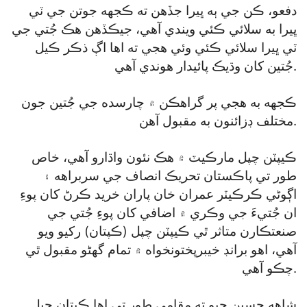
دفعو، ڪن جي ٻه ڀيرا جڏهن ته ڪجهه جوتن جي ٽي
ڀيرا به سلائي ڪئي ويندي آهي، جيڪڏهن هڪ جُتي جي
ٽي ڀيرا سلائي ڪئي وئي هجي ته اها اڳ ذڪر ڪيل
جُتين کان وڌيڪ پائيدار هوندي آهي.
ڪجهه به هجي پر گراهڪن ۾ چارسده جي جُتين جون
مختلف ڊزائنون به مقبول آهن.
ڪيپٽن چپل مارڪيٽ ۾ هڪ نئون واڌارو آهي، خاص
طور تي پاڪستان تحريڪ انصاف جي سربراهه ۽
اڳوڻي ڪرڪيٽر عمران خان پاران خريد ڪرڻ کان پوءِ
ان جُتيءَ جي وڪري ۾ اضافي کان پوءِ جُتي جي
صنعتڪارن متاثر ٿي ڪيپٽن چپل (ڪپتان) رکيو ويو
آهي، اهو برانڊ خيبرپختونخواه ۾ تمام گهڻو مقبول ٿي
چڪو آهي.
شاهه حسين چيو ته مقامي طور تي اها ڪپتان چپل