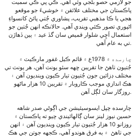
جو لازمي حصو بڻجي وئي آهي. ڪي پي ڪي سميت
پاڪستان جي مختلف علائقن ۾ خوشيءَ جو موقعو
هجي يا ڪا مذهبي تقريب، پشاوري جُتي پائڻ کانسواءِ
اڻپوري تصور ڪئي ويندي آهي. حالانڪه انهن جُتين جو
استعمال اَڇِي شلوار قميص سان گڏ عيد ۽ ٻين ڏهاڙن
تي به عام آهي.
چارسده ۾ 1978ع ۾ قائم ڪيل غفور مارڪيٽ ۾
جُتيون ٺاهڻ جا تقريبن ڇهه سئو يونٽ آهن، هر يونٽ تي
مختلف ڊزائين جون جُتيون تيار ڪيون وينديون آهن ۽
هڪ اندازي موجب ڪاروبار ۾ تقريبن 10 هزار ماڻهو
روزگار سان لڳل آهن.
چارسده چپل ايسوسيئيشن جي اڳوڻي صدر شاهه
حسين نيوز لينز سان ڳالهائيندي چيو ته پاڪستان ۾
روزانو 10 هزار جُتيون تيار ڪيون وينديون آهن ۽ انهن
جي ٺاهڻ ۾ به فرق هوندو آهي، ڪجهه جوتن جي هڪ