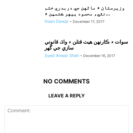
وزيرستان ۾ ماڻهن جي دربدري ختم
نٿي، محسود ٻيهر ڪئمپن ۾...
Ihsan Dawar
-
December 17, 2017
سوات ۾ ڪارنهن هيٺ قتلن ۾ واڌ، قانوني
سازي جي گهر
Syed Anwar Shah
-
December 16, 2017
NO COMMENTS
LEAVE A REPLY