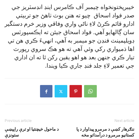
خيبرپختونخواه چيمبر آف ڪامرس اينڊ انڊسٽريز جي
صدر فواد اسحاق چيو ته هنن بوٽ ٺاهڻ جو تربيتي
ادارو قائم ڪرڻ لاءِ ناڻي واري وفاقي وزير خرم دستگير
سان ڳالهايو آهي. فواد اسحاق جيئن ته ايڪسپورٽس
ڊويلپمينٽ فنڊن جو ميمبر به آهي، انهيءَ ڪري هن تي
اها ذميواري رکي وئي آهي ته هو هڪ سروي رپورٽ
تيار ڪري جنهن بعد هو اهو يقين رکن ٿا ته ان اداري
جي تعمير لاءِ جلد فنڊ جاري ڪيا ويندا.
Previous article
Next article
ننګرهار کښې د مرمرو پيداوار د پا
د ماحول خيچنتيا او ترې راپېښې
کستانيو مرمرو د درآمداتو مخه
ستونزې