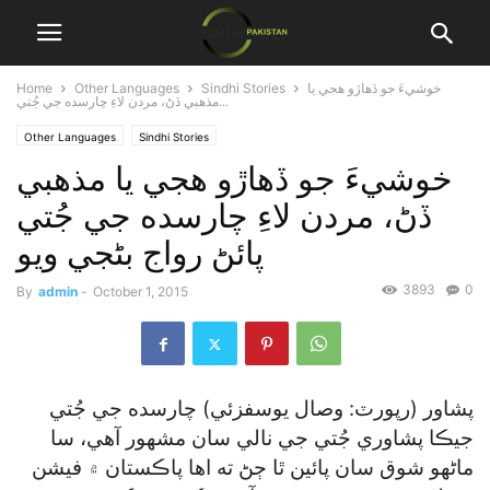
خوشيءَ جو ڏهاڙو هجي يا
Sindhi Stories
Other Languages
Home
مذهبي ڏڻ، مردن لاءِ چارسده جي جُتي...
Other Languages
Sindhi Stories
خوشيءَ جو ڏهاڙو هجي يا مذهبي
ڏڻ، مردن لاءِ چارسده جي جُتي
پائڻ رواج بڻجي ويو
3893
0
By
admin
-
October 1, 2015
پشاور (رپورٽ: وصال يوسفزئي) چارسده جي جُتي
جيڪا پشاوري جُتي جي نالي سان مشهور آهي، سا
ماڻهو شوق سان پائين ٿا ڄڻ ته اها پاڪستان ۾ فيشن