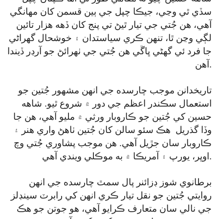
سڏي ٿي وڃي، جيڪا چپل جي ٻين قسمن کان مهانگي
آهي، هن جُتي جي تيار ٿيڻ تي پنج کان ڏهه هزار تائين
لڳي وڃن ٿا، تنهن ڪري سياستدان ۽ خوشحال گهراڻي
جا فرد ئي گهڻي ڀاڱي هن جُتي جي ٺهرائڻ جو آرڊر ڏيندا
آهن.
تاريخدانن موجب چارسده جي انهن مشهور جُتين جو
استعمال سڪندر اعظم جي دور ۾ شروع ٿيو. شاهه
حسين کي جُتين جو ڪاروبار ورثي ۾ مليو آهي، هن جا
وڏا گذريل هڪ سئو سالن کان جُتين ٺاهڻ واري هنر ۽
ڪاروبار سان جڙيل آهي. هن موجب پشاوري جُتي وچ
اوڀر، يورپ ۽ آمريڪا ۾ به موڪلي ويندي آهي.
برطانوي شوز ڊزائنر پال سمٿ چارسده جي انهن
روايتي جُتين جو نقل تيار ڪري انهن کي رابرٽ سينڊلز
جي نالي سان متعارف ڪرايو آهي، هو جوتن جو هڪ