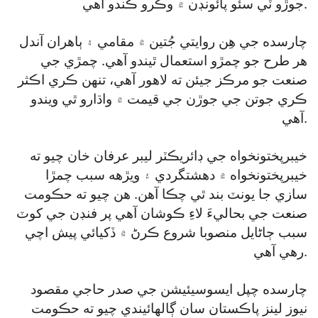
جوڙو ٽي سئو پائونڊن ۾ وڪرو ڪندو آهي.
چارسده جي هِن روايتي جُتين ۾ مقامي ۽ ٻاهران آندل
هر طرح جو چمڙو استعمال ٿيندو آهي. چمڙي جي
صنعت جو مرڪز جيئن ته لاهور آهي، تنهن ڪري اڪثر
ڪري جوتن جي جوڙن جي قيمت ۾ واڌارو ٿي ويندو
آهي.
خيبرپختونخواه جي ڊائريڪٽر ليبر عرفان خان چيو ته
خيبرپختونخواه ۾ دهشتگردي ۽ ويڙهه سبب چمڙا
سازي جا يونٽ بند ٿي چڪا آهن. هن چيو ته حڪومت
صنعت جي بحاليءَ لاءِ ڪوشان آهي پر فنڊن جي کوٽ
سبب ڄاڻايل منصوبا شروع ڪرڻ ۾ ڏکيائي پيش اچي
رهي آهي.
چارسده چپل ايسوسيئيشن جي صدر حاجي مقصود
نيوز لينز پاڪستان سان ڳالهائيندي چيو ته حڪومت