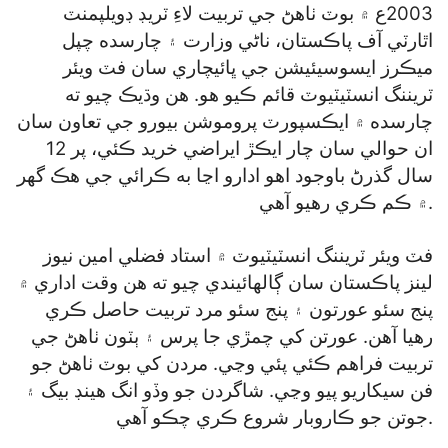
2003ع ۾ بوٽ ٺاهڻ جي تربيت لاءِ ٽريڊ ڊويلپمنٽ
اٿارٽي آف پاڪستان، ناڻي وزارت ۽ چارسده چپل
ميڪرز ايسوسيئيشن جي ڀائيچاري سان فٽ ويئر
ٽريننگ انسٽيٽيوٽ قائم ڪيو هو. هن وڌيڪ چيو ته
چارسده ۾ ايڪسپورٽ پروموشن بيورو جي تعاون سان
ان حوالي سان چار ايڪڙ ايراضي خريد ڪئي، پر 12
سال گذرڻ باوجود اهو ادارو اڃا به ڪرائي جي هڪ گهر
۾ ڪم ڪري رهيو آهي.
فٽ ويئر ٽريننگ انسٽيٽيوٽ ۾ استاد فضلي امين نيوز
لينز پاڪستان سان ڳالهائيندي چيو ته هن وقت اداري ۾
پنج سئو عورتون ۽ پنج سئو مرد تربيت حاصل ڪري
رهيا آهن. عورتن کي چمڙي جا پرس ۽ ٻٽون ٺاهڻ جي
تربيت فراهم ڪئي پئي وڃي. مردن کي بوٽ ٺاهڻ جو
فن سيکاريو پيو وڃي. شاگردن جو وڏو انگ هينڊ بيگ ۽
جوتن جو ڪاروبار شروع ڪري چڪو آهي.