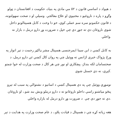
د هېواد د اساسي قانون د ٥٢ مې مادې په بنياد، حکومت د افغانستان د ټولو
وګړو د پاره د ناروغيو د مخنيوي او علاج معالجې وسيلې او د صحت سهولتونه،
د قانون حكمونو سره سم عملى کوي، خو دا وخت د کابل هسپتالونو داخل
شوي ناروغان دې ته جوړ دي چې خپل د ضرورت وړ دارو درمل د بازار نه
واخلي.
به کابل کښې د ابن سينا ايمرجنسى هسپتال مشر ډاکټر رحمت د تير اتوار په
ورځ پژواک خبري اژانس ته ووئيل چې په روان کال کښې ئې دارو درمل، د
صحتسامان لکه بنداژ، پېچکاري او نور چې هر کال د صحت وزارت له خوا چمتو
کېږي، نه دي خستل شوي.
نوموړي ووئيل چې په دې هسپتال کښې د اسانيو د نشتوالي په سبب له تېرو
پنځو مياشتو راسې داخلو ناروغانو ته د دارو درملو وېش بند شوے او ناروغان
دې ته جوړ دي چې د ضرورت وړ دارو درمل له بازاره واخلي.
هغه زياته کړه چې د هسپتال د قيادت پلاوے د عام صحت وزارت په هدايت د تېر