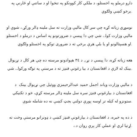
دارو درملو په اخستلو، د ملکي کار کوونکو په تنخوا او د ساتنې او څارنې په
برخو کښې ولګوي.
نوموړي زياته کړه چې سږ کال ماليې وزارت ته سل ملينه ډالر ورکړے شوي او
ماليې وزارت کولے شي چې دا پيسې د ضرورتونو په اساس د درملو د اخستلو
او هسپتالونو او يا بلې هرې برخې ته د ضرورى توکو په اخستلو ولګوي.
هغه زياته کړه، دا پيسې د نړۍ د ٣٤ هېوادونو مرسته ده چې هر کال د نړيوال
بينک له لارې د افغانستان د بيا رغونې فنډز ته د مرستې په توګه ورکولے شي.
د ماليې وزارت وياند اجمل حميد عبدالرحيمزي ووئيل چې نړيوال بينک د
افغانستان د بيارغونې فنډز سره سل ملينه ډالر مرسته کړې، خو د تکنيکي
ستونزو له کبله تر اوسه پورې دولتي بجټ کښې نه ده شامله شوې.
د ده په خبره، د افغانستان د بيارغونې فنډز کښې د ډونرانو مرستې وخت ته
اړتيا لري او عملي کار پرې روان دے.