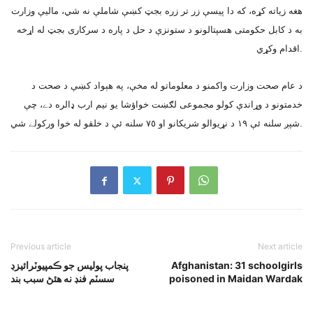
هغه زياته کړه، که دا پيسې زر تر زره بجټ کښې شاملې نه شي، ماليې وزارت
به د کابل حکومتى هسپتالونو د ستونزې د حل د پاره د سرکارى بجټ له اړخه
اقدام وکړي.
د عام صحت وزارت واکمنو د معلوماتو له مخې، په هېواد کښې د صحت د
خدمتونو د وړاندې کولو مجموعى لګښت خواؤشا يو نيم ارب ډالره دے، چې
شپږ سلنه ئې ١٩ د نړيوالو شريکانو او ٧٥ سلنه ئې د خلقو له خوا ورکولے شي.
Previous article
Next article
Afghanistan: 31 schoolgirls
پنجاب پوليس جو ڪمپيوٽرائيزڊ
poisoned in Maidan Wardak
سسٽم فنڊ نه هئڻ سبب بند