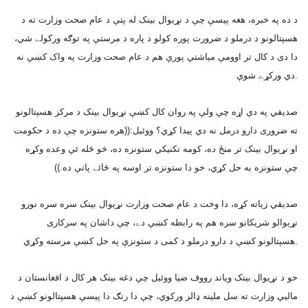
د ده په خبره، هغه پيسې چې د نړيوال بينک له پتې د عام صحت وزارت ته د
هسپتالونو د درملو د ضرورت پوره کولو د پاره د مرستې په توګه ورکولے شي،
دا دى د کال تر اوومې مياشتې پورې هم د عام صحت وزارت په واک کښې نه
دي ورکړے شوې.
صديقي په دې اړه چې ولې په روان کال کښې نړيوال بينک د مرکز هسپتالونو
ته ضرورى دارو درمل نه دي پيدا کړي؟ ووئيل:((هره ستونزه چې ده د حکومت
او نړيوال بينک تر منځ ده، کومه تکنيکي ستونزه ده، څو ځله ئې وعده وکړه
چې ستونزه به حل کړي، خو دا ستونزه تر اوسه په ځائے پاتې ده.))
صديقي زياته کړه، دا وخت د عام صحت وزارت نړيوال بينک سره سره نورو
نړيوالو شريکانو سره هم په رابطه کښې دے، چې داشان په سرکارى
هسپتالونو کښې د دارو درملو د کمى د ستونزې په حل کښې مرسته وکړي.
خو د نړيوال بينک وياند رووف ضيا ووئيل چې دغه بينک هر کال د افغانستان د
ماليې وزارت ته سل ملينه ډالر ورکوي، چې دا رنګ دا پيسې هسپتالونو کښې د