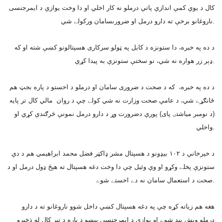
کال د يوې کمې اندازې پاتې درملو نه کار اخلي او دا وخت يوازې د ايمرجنسى
ناروغانو برخې ته دارو درمل او ضرورىسامان ورکولے شي.
د ده په خبره، دا ستونزه د کابل په ټولو سرکارى هسپتالونو کښې شته او که
ډېر زر هواره نه شي، نو سختې ستونزې به پيدا کړي.
د ده په خبره، که د صحت د ضرورى سامان او درملو د اخستو د پاره بجټ هم
ځانګړے شي، د عامې صحت وزارت نه شي کولے چې د روان مالي کال تر پايه
(د نومبر مياشتۍ پاى) پورې دضرورت وړ د دارو درمل نمونې څرګندې کړي او
واخلي.
د خيرخانې د ١٠٢ بيډونو د هسپتال مشر ډاکټر فضل محمد ابراهيمي هم د دې
ستونزې پخلے وکړو او وې وئيل چې دا وخت دغه هسپتال ته هېڅ ډول درمل او د
صحت د استعمال سامان نه دے اخستے شوے.
هغه هم زياته کړه چې په دغه هسپتال کښې داخل شوو ناروغانو ته د دارو
درملو وېش بند شوے او يوازې د ايمرجنسى پېښو د پاره د تېر کال له ذخيرو