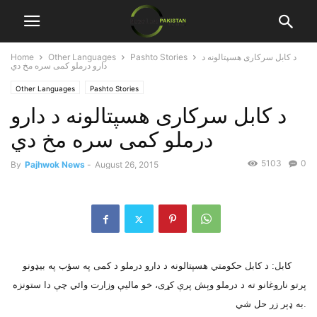
د کابل سرکارى هسپتالونه د
Pashto Stories
Other Languages
Home
دارو درملو کمى سره مخ دي
Other Languages
Pashto Stories
د کابل سرکارى هسپتالونه د دارو
درملو کمى سره مخ دي
5103
0
By
Pajhwok News
-
August 26, 2015
کابل: د کابل حکومتي هسپتالونه د دارو درملو د کمى په سؤب په بيډونو
پرتو ناروغانو ته د درملو وېش پرې کړى، خو ماليې وزارت وائي چې دا ستونزه
به ډېر زر حل شي.