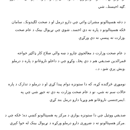
ګټه اخيستلے شي.
د دغه هسپتالونو مشران وائي چې دارو درمل او د صحت لګيدونکے سامان
ځکه هسپتالونو د پاره نه دي اخستے شوي چې نړيوال بينک د عام صحت
وزارت ته پيسې نه دې ورکړې.
د عام صحت وزارت د معالجوي چارو د ښه والي صلاح کار ډاکټر خواجه
قمرالدين صديقي هم د دې پخلے وکړو چې د داخلو ناروغانو د پاره د درملو
وېش پرې شوے دے.
نوموړي څرګنده کړه، که دا ستونزه دوام پيدا کړي او د درملو د تدارک د پاره
حالات سم نه شي، نو د عام صحت وزارت به دې ته جوړ شي چې په
ايمرجنسى ناروغانو هم ويړيا دارو درمل بند کړي.
صديقي ووئيل چې دا ستونزه يوازې د مرکز په هسپتالونو کښې ده؛ ځکه چې د
مرکز هسپتالونو ته د ضرورى دارو درملو ورکړه د نړيوال بينک له خوا کېږي.