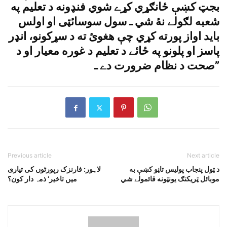
بجټ کښې ځانګړي کړے شوي فنډونه د تعليم په
شعبه لګولے نۀ شي ـ سول سوسائټى او اولس
بايد اواز پورته کړي چې هغوئ ته د سړکونو، انډر
پاسز او پلونو په ځائے د تعليم د غوره معيار او د
صحت د نظام ضرورت دے ـ”
Previous article
Next article
د ټول پنجاب پوليس تاڼو کښې به
لاہور: فارنزک رپورٹوں کی تیاری
موبائل ټريکنګ يونټونه قائمولے شي
میں تاخیر‘ ذمہ دار کون؟