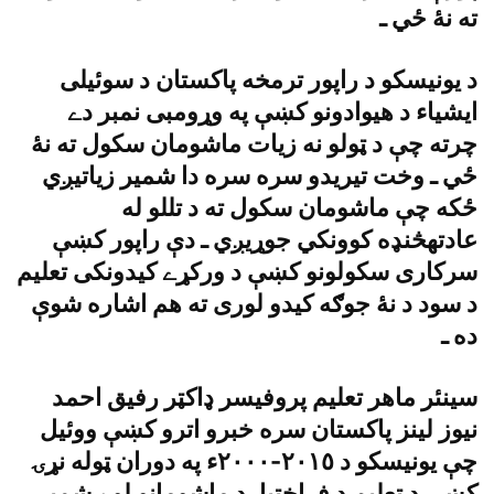
ته نۀ ځي ـ
د يونيسکو د راپور ترمخه پاکستان د سوئيلى
ايشياء د هيوادونو کښې په وړومبى نمبر دے
چرته چې د ټولو نه زيات ماشومان سکول ته نۀ
ځي ـ وخت تيريدو سره سره دا شمير زياتيږي
ځکه چې ماشومان سکول ته د تللو له
عادتهڅنډه کوونکي جوړيږي ـ دې راپور کښې
سرکارى سکولونو کښې د ورکړے کيدونکى تعليم
د سود د نۀ جوګه کيدو لورى ته هم اشاره شوې
ده ـ
سينئر ماهر تعليم پروفيسر ډاکټر رفيق احمد
نيوز لينز پاکستان سره خبرو اترو کښې ووئيل
چې يونيسکو د ٢٠١٥-٢٠٠٠ء په دوران ټوله نړۍ
کښې د تعليم د فراختيا، د ماشومانو لوے شمير