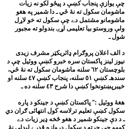
چې يوازې پنجاب کښې د پيځو لکو نه زيات
ماشومان سکول ته نۀ ځي ـ دا شمير په هغو
ماشومانو مشتمل دے چې سکول ته خو لاړل
ولې وروستو بيا تعليمى لړۍ بندولو ته مجبور
شول ـ
د الف اعلان پروګرام ډائريکټر مشرف زيدى
نيوز لينز پاکستان سره خبرو کښې ووئيل چې د
بلوچستان ٦٢ سلنه ماشومان سکول ته نۀ ځي،
سندهـ کښې ٥١ سلنه، پنجاب کښې ٤٧ سلنه او
خيبرپښتونخوا کښې دا شرح ٤٣ سلنه ده ـ
هغۀ ووئيل :” پاکستان کښې د جينکو د پاره
سکول کښې تعليم ترلاسه کول انتهائى ګران دي
ـ د دې جينکو شمير د هغو څخه ډير زيات دے
کومو چې چرته د سکول دروازه قدرے ليدلې نۀ