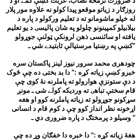
د ضرورت ترمخه نصاب، غربت کښې کمے او د
روزګار د زياتو موقعو پيدا کولو نه علاوه مور پلار
له خپلو ماشومانو ته د تعليم ورکولو د پاره د
بيلابيلو کمپينونو چلولو په شان پاليسۍ د يو تعليم
يافته او سائنسى ذهن لرونکې ټولنې جوړولو
کښې په رښتيا مرستيالې ثابتيدے شي ـ”
چودهرى محمد سرور نيوز لينز پاکستان سره
خبرو کښې زياته کړه :” دا بد بختى ده چې څوک
د دې ستونزې هوارولو ته پاملرنه نۀ کوى چې
قام سختې تباهۍ ته ورديکه کولے شى ـ مونږ
سړکونو جوړولو ته زياته پاملرنه کوو او هغه
اړخونه نظر انداز کوو چې د کوم قام د انسانى
وسيلو د پرمختګ د پاره ضرورى دي ـ “
هغۀ زياته کړه :” دا خبره دا خفګان وړ ده چې