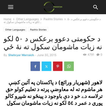
د حکومتى دعوو برعکس د ٥٠
Pashto Stories
Other Languages
Home
لکو نه زيات ماشومان سکول ته...
Other Languages
Pashto Stories
د حکومتى دعوو برعکس د ٥٠ لکو
نه زيات ماشومان سکول ته نۀ ځي
4791
0
By
Shehryar Warraich
-
June 30, 2015
لاهور (شهريار ورائچ) د پاکستان په آئين کښې
هر ماشوم ته له معاوضې پرته د تعليم کولو حق
ترلاسه دے خو د دې باوجود د پينځو نه شپږو کالو
پورې د عمر د ٥٤ لکو نه زيات ماشومان سکول