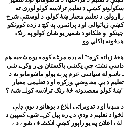
سکولونو کښې د تعليم ترلاسه کولو لورى ته
رااړولو، د تعليم معيار ښۀ کولو، د لوستنې شرح
کښې زياتوالى او د پرائمرۍ په کچ د زده کوونکو
جينکو او هلکانو د شمير يو شان کولو په رنګ
هدفونه ټاکلي وو ـ
هغۀ زياته کړه:” له بده مرغه کومه يوه شعبه هم
داسې نشته چې پکښې پاکستان وياړ وکړے شى
ـ تاسو له سياسى عزم پرته ټولو ماشومانو ته د
تعليم د بې معاوضې ورکړه او د تعليمى معيار
ښۀ کولو مقصدونه څۀ رنګ ترلاسه کولے شئ ؟”
د ميډيا او د تذويراتى ابلاغ د پوهانو د يوې ډلې
لخوا د تعليم د ودې د پاره پيل کړے شوے کمپين د
الف اعلان په يو راپور کښې انکشاف شوے دے