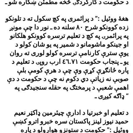
د حکومت د کارکردګۍ څخه مطمئن ښکاره شو ـ
هغۀ ووئيل :” د پرائمرى په کچ سکول ته د تلونکو
زده کوونکو شرح ٨٠ سلنه ده ـ نور دا چې مونږ
په پرائمرۍ په کچ د تعليم ترسره کوونکو هلکانو
او جينکو ماشومانو د شمير په يو شان کولو د
يوې سترې کارنامې ترسره کولو لورى ته روان
يو ـ پنجاب حکومت ٤٦.٧١ ارب روپۍ د تعليم د
پاره ځانګړې کړې وې چې د هرې کومې بلې
صوبې نه زياتې دي دکوم نه چې د حکومت د دې
اهمې شعبې د پرمختګ په حقله سنجيدګى په
ډاګه کيږى ـ “
د تعليم او خبرتيا د ادارې چيئرمين ډاکټر نعيم
حميد نيوز لينز پاکستان سره خبرو اترو کښې
ووئيل :” حکومت د ستونزو هوارولو د پاره