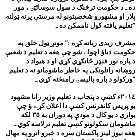
ده ـ د حکومت ترڅنګ د سول سوسائټۍ ، مور
پلار او مشهورو شخصيتونو له مرستې پرته ټولنه
تعليم يافته کول ناممکن ده ـ”
مشرف زيدى زياته کړه :” مونږ ټول خلق په
حکومت دباؤ اچولے شو چې هغه د تعليم د شعبې
د پاره نور فنډز ځانګړي کړي او د هيواد د
روښانه راتلونکى په خاطر ماشومانو ته د تعليم
ورکولو د پاره پاليسۍ رامنځته کړي ـ”
٢٠١٤ء کښې د پنجاب د تعليم وزير رانا مشهود
يو پريس کانفرنس کښې دا اعلان کړے ؤ چې
يوازې د يو کال د مودې په دوران به ٣٥ لکه
ماشومان سکولونو کښې تعليم ترلاسه کوي ـ
هغه نيوز لينز پاکستان سره د خبرو اترو په مهال