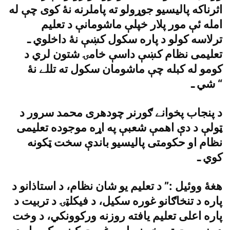
اثرناکه پاليسيو جوړولو ته پاملرنه نۀ کوى چې له
امله ئې مور پلار خپلې ماشومانې د تعليم
ترلاسه کولو د پاره سکول کښې نۀ داخلوي ـ
تعليمى نظام کښې داسې خامۍ شتون لري د
کومو له کبله چې ماشومان سکول ته تللے نۀ
شي ـ “
د پنجاب پخوانے ګورنر چودهرى محمد سرور د
ټولې د دې اهمې شعبې په اړه موجوده تعليمى
نظام او حکومتى پاليسيو باندې سخت ټکونه
کوي ـ
هغۀ ووئيل :” د تعليم يو شان نظام، د استاذانو د
پاره د تنخاګانو غوره سکيل، د فيکلټۍ د تربيت د
پاره اعلى تعليم يافته روزنه ورکوونکي، د وخت