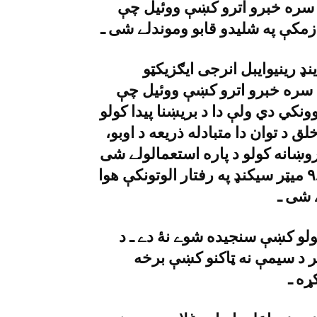
ز سره خبرو اترو کښې ووئيل چې
کې په شليدو قابو وموندلے شى ـ
ډ رينيوايبل انرجى ايګزيکټو
ان سره خبرو اترو کښې ووئيل چې
ونکي دي ولې دا د بريښنا پيدا کولو
ق د توان دا متبادله ذريعه د اوبو،
روښانه کولو د پاره استعمالولے شى
ـ د على اکبر رحيمون وړاندې وينا وه چې د ٩.١ ميټر سيکنډ په رفتار الوتونکې هوا
ے شى ـ
ولو کښې سنجيده شوے نۀ دے ـ د
 د سيمې نه ټاکنو کښې برخه
ړه ـ