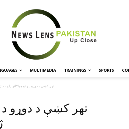
NGUAGES
MULTIMEDIA
TRAININGS
SPORTS
CO
تهر کښې د دوړو د ډکو هواګانو راج ، د ژوند نظام...
تهر کښې د دوړو د ډ
ژ