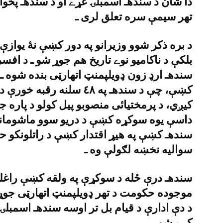
دا شان د سندهـ اسمبلۍ غړے او د سندهـ پخوا
تهر سيمې سره تعلق لرى ـ
د بره ذکر شوو وزيرانو په دور کښې نۀ يواز
کښې، چې د سندهـ په ٤٨ سل
کيږي، د پرمختيائى منصوبو پيل کولو د پاره 
داسې يوه سوکړه کښې د دريو سوو ماشومان
سندهـ کښې په هيړ اقتدار کښې د راتلونکو حکو
سواليه نخښه لګولې وه ـ
سندهـ درې ځله د سوکړې په ولقه کښې راغلے
موجوده حکومت د تهر ډويلپمنټ اتهارټى جوړو
د دې ادارې د قيام بل تر اوسه سندهـ اسمبلۍ
کړے شو ـ