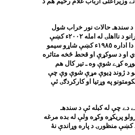
نے وزيراعلى ارباب غلام رحيم هم د
ې د سندهـ حالات نور خراب شول
بلکې د ناکاميو نوے تاريخ هم جوړ شو ـ د افسرانو د نااهلۍ له امله ٢٠٠٢ء کښې
سندهـ ارډ زون ډويلپمنټ اتهارټى بنده شوه ـ دا اداره ١٩٨٥ء کښې شاړو سيمو
نه رقبه خورې دي او د سوکړې او قحط څخه متاثره
جوړه کړے شوې وه ـ تير کال هم
و د ژوند ډيوې مړې شوې وې چې
متونو په وړتيا او کارکردګۍ ئې
 دے چې له کبله ئې د سندهـ
لو پريکړه وکړه ولې له بده مرغه
 کښې منظورۍ د پاره وړاندې نۀ