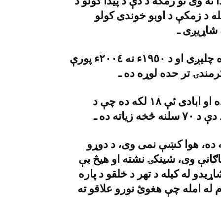
 نۀ وى نو زمکه د دې د پيدا کولو د
ه د زمکې د اوبو خوندى کولو
شاړيږى ـ
تهر کښې هوا اوسطاَ د ١٥ ناټس تندوالى سره چليږى او د ١٩٥٠ء نه ٢٠٠٤ء پورې
مندۍ تر حده لوړه ده ـ
د تهر مجموعى رقبه ٢٢ زره مربع کلوميټره ده او ابادى ئې ١٨ لکه ده چې د
اته ده ـ
ه ده، هوا کښې نمى وى، د دوړو
اګانې وى، شينکۍ نشته او هيڅ بې
يدو له کبله د تهر د خلقو د پاره
ه امله چې هغوئ نورو علاقو ته