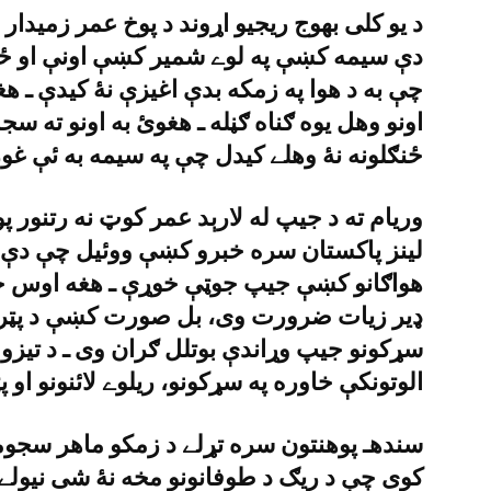
د يو کلى بهوج ريجيو اړوند د پوخ عمر زميدار
دې سيمه کښې په لوے شمير کښې اونې او ځنګل
چې به د هوا په زمکه بدې اغيزې نۀ کيدې ـ هغ
اونو وهل يوه ګناه ګڼله ـ هغوئ به اونو ته س
ځنګلونه نۀ وهلے کيدل چې په سيمه به ئې غور
وريام ته د جيپ له لارېد عمر کوټ نه رتنور پو
لينز پاکستان سره خبرو کښې ووئيل چې دې عل
هواګانو کښې جيپ جوټې خوړې ـ هغه اوس 
ډير زيات ضرورت وى، بل صورت کښې د پټرو
سړکونو جيپ وړاندې بوتلل ګران وى ـ د تيزو ه
الوتونکې خاوره په سړکونو، ريلوے لائنونو او 
سندهـ پوهنتون سره تړلے د زمکو ماهر سجو
کوى چې د ريګ د طوفانونو مخه نۀ شى نيولے او