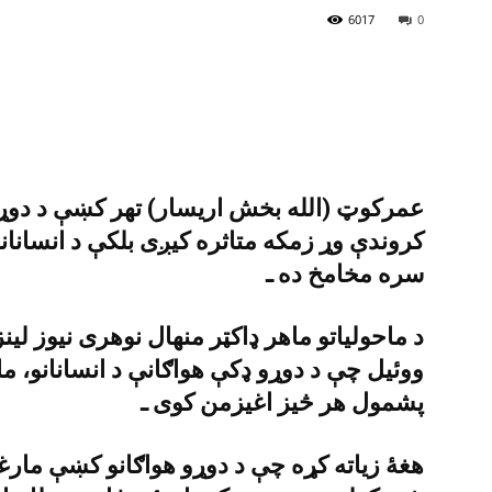
6017
0
عمرکوټ (الله بخش اريسار) تهر کښې د دوړو د
کروندې وړ زمکه متاثره کيږى بلکې د انسانان
سره مخامخ ده ـ
د ماحولياتو ماهر ډاکټر منهال نوهرى نيوز ل
ووئيل چې د دوړو ډکې هواګانې د انسانانو، مار
پشمول هر څيز اغيزمن کوى ـ
هغۀ زياته کړه چې د دوړو هواګانو کښې مارغ