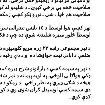
او نامياتى مرکباتو د زياتيدو لامل ګرځى، که دا
صلاحيت څخه بې برخې کيږى ـ د شليدو له کبل
صلاحيت هم ځپلے شى ـ نورو ټکو کښې زمکه 
اوسطاَ څلور ميټره شليدنه شوې ده چې د فکر
ضلعې د ابادۍ نيمه خواؤشا ده او د دې رقبه د دې د ٧٠ سلنه څخه زي
د تهر په سيمه کښې د بارانونو شرح ډيره کم
ډکې هواګانې الوځي، په لويه پيمانه د نمر شغ
هيڅه د شګې ډيري په نظر راځي ـ د زمکو د شاړ
دې سيمه کښې اوسيدل ګران شوى وي د کوم ل
کډې کوي ـ