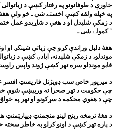
خاورې د طوفانونو په رفتار کښې د زياتوالى کي
په خپله ولقه کښې اخستے شي ـ خو ولې هغۀ وو
د زمکې شليدل او د هغې د شاړيدو عمل ختمو
کمولے شى ـ “
هغۀ دليل وړاندې کړو چې زياتې شينکۍ او اونو 
موندلو، د زمکې شليدنه، ابادۍ کښې د زياتوا
قابو موندلو سره تهر کښې ژوند واپس راوست
د ميرپور خاص سب ډويژنل فاريسټ افسر عاب
چې حکومت د تهر صحرا ته ورپيښې شوې خطرې
چې د هغوي محکمه د سړکونو او نهر په خواؤش
د هغۀ ترمخه رينج لينډ منجمنټ ډيپارټمنټ هم
د پاره تهر کښې د اونو کرلو په خاطر سخته خو