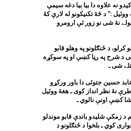
دو نه علاوه دا بيا بيا دغه سيمې
ئيل :” د څۀ تکنيکونو له لارې کۀ
لے نۀ شى نو زور ئې ارومرو
کرلو، د ځنګلونو په وهلو قابو
لى د شرح په رڼا کښې او په سوکړه
لے شى ـ
د حسين جتوئى دا باور ورکړو
 نۀ نظر انداز کوى ـ هغۀ ووئيل
ا کښې اونې نالوي ـ
 د زمکې شليدو باندې قابو موندلو
ارى کوي ـ بلخوا د ځنګلونو د