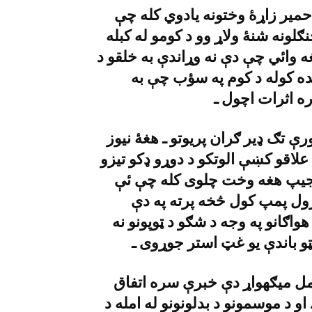
 حمير زاړۀ وختونه يادوي کله چې
ونه شنۀ ولاړ وو د کومو له کبله
ه وائي چې دې نه وړاندې به خلقو د
جده کوله د کوم په سؤب چې به
ه اثرات اچول ـ
رې تګ ډير ګران پريوتو ـ هغۀ نيوز
اقو کښې الوتکو د دوړو ډکو تيزو
جيپ هغه وخت چلوى کله چې ئې
ل پمپ کول څخه پرته په دې
واګانو په وجه د شګو د ټوپونو نه
پټو باندې يو غټ استر جوړوى ـ
مل ميګهواړ دې خبرې سره اتفاق
 د موسمونو د بدلونونو له امله د