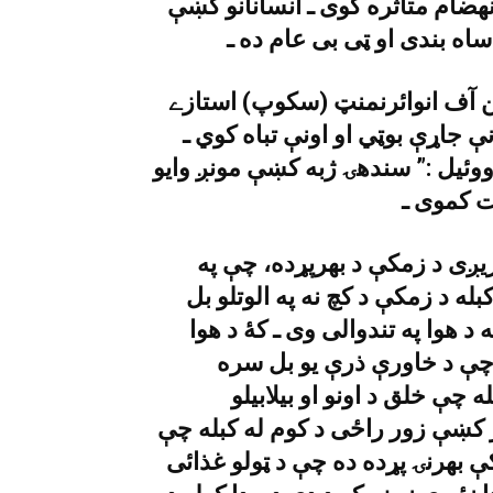
هضام متاثره کوى ـ انسانانو کښې
اه بندى او ټى بى عام ده ـ
ن آف انوائرنمنټ (سکوپ) استازے
 جاړې بوټي او اونې تباه کوي ـ
ووئيل :” سندهۍ ژبه کښې مونږ وايو
ږى د زمکې د بهرپړده، چې په
بله د زمکې د کچ نه په الوتلو بل
 د هوا په تندوالى وى ـ کۀ د هوا
چې د خاورې ذرې يو بل سره
چې خلق د اونو او بيلابيلو
ر کښې زور راځى د کوم له کبله چې
ې بهرنۍ پړده ده چې د ټولو غذائى