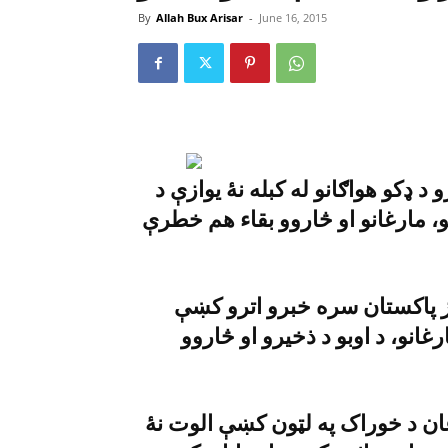
By
Allah Bux Arisar
-
June 16, 2015
 ډکو هواګانو له کبله نۀ يوازې د
و، مارغانو او څاروو بقاء هم خطرې
ينز پاکستان سره خبرو اترو کښې
غانو، د اوبو د ذخيرو او څاروو
ان د خوراک په لټون کښې الوت نۀ