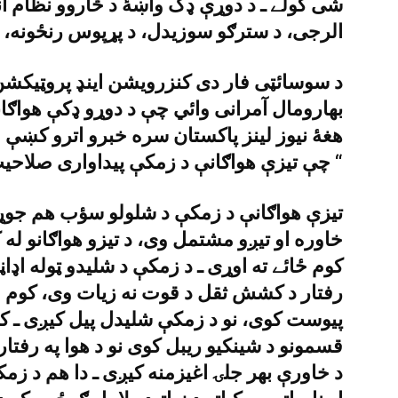
شى کولے ـ د دوړې ډک واښۀ د څاروو نظام ان
الرجى، د سترګو سوزيدل، د پړپوس رنځونه، س
د سوسائټى فار دى کنزرويشن اينډ پروټيکش
بهارومال آمرانى وائي چې د دوړو ډکې هواګانې
هغۀ نيوز لينز پاکستان سره خبرو اترو کښې 
چې تيزې هواګانې د زمکې پيداوارى صلاحيت کموى ـ “
تيزې هواګانې د زمکې د شلولو سؤب هم جوړي
خاوره او تيږو مشتمل وى، د تيزو هواګانو له ک
کوم ځائے ته اوړى ـ د زمکې د شليدو ټوله اډاڼه
رفتار د کشش ثقل د قوت نه زيات وى، کوم 
پيوست کوى، نو د زمکې شليدل پيل کيږى ـ کله 
قسمونو د شينکيو ريبل کوى نو د هوا په رفتا
د خاورې بهر جلۍ اغيزمنه کيږى ـ دا هم د زمک