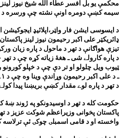
محکمې يو بل افسر عطاء الله شيخ نيوز لين
سيمه کښې دومره اونې نشته چې ورسره د زم
د ايسوسى ايشن فار واټر،اپلائيډ ايجوکيشن اين
ډائريکټر على اکبر رحيمون نيوز لينز پاکست
تيزې هواګانې د تهر د ماحول د پاره زيان ورکو
د پاره کارولے شى ـ هغۀ زياته کړه چې د تهر خل
ټيوب ويل چلولو او تر دې چې د خپلو کورونو 
د تهر د پاره لوے مقدار کښې بريښنا پيدا کول
حکومت کله د تهر د اوسيدونکو په ژوند ښۀ ک
پاکستان پخوانى وزيراعظم شوکت عزيز د تهر
واخسته او د قامى اسمبلۍ چوکۍ ئې ترلاسه ک