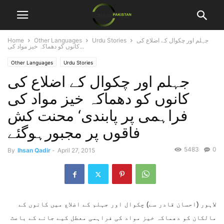
جہلم اور چکوال کے اضلاع کی
Urdu Stories
Other Languages
Home
کانوں کو دھماکہ خیز مواد کی...
Other Languages
Urdu Stories
جہلم اور چکوال کے اضلاع کی
کانوں کو دھماکہ خیز مواد کی
فراہمی پر پابندی‘ محنت کش
فاقوں پر مجبورہوگئے
5483
0
By
Ihsan Qadir
-
April 27, 2015
لاہور (احسان قادر سے) چکوال اور جہلم کے اضلاع میں کانوں کے
مالکان کو دھماکہ خیز مواد کی فراہمی معطل کیے جانے کے باعث