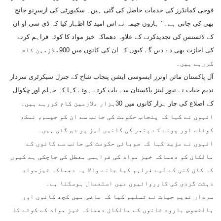
فوجی کمانڈرز کی خدمات حاصل کی گئی ہیں۔ سکیورٹی کی ازسرِنو جانچ
بھی کی جاتی ہے۔‘‘ ہارون چیمہ نے اس امید کا اظہار کیا کہ ڈی سی او ان
کے لائسنس کی تجدیدکرنے کے علاوہ دھماکہ خیز مواد کا کوٹہ فراہم کرنے
کی اجازت بھی دے دیں گے کیوں کہ ان کی کانوں میں 900ملازمین کام
کررہے ہیں۔
آل پاکستان مائن اونرز ایسوسی ایشن پنجاب شاخ کے جنرل سیکرٹری سردار
ندیم حیات نے نیوز لینز پاکستان سے بات کرتے ہوئے کہا کہ جہلم اور چکوال
کے اضلاع کی چار ہزار کانوں میں 30ہزار ملازمین کام کررہے ہیں۔
انہوں نے کہا کہ پنجاب حکومت کی جانب سے ان کو جپسم، نمک،
کوئلے اور چونے کے پتھر کی کانیں لیز پر دی گئی ہیں۔
انہوں نے مزید کہا کہ صوبائی حکومت کی جانب سے کانوں کے
مالکان کو دھماکہ خیز مواد کی فراہمی معطل کی جاچکی ہے کیوں
کہ کان کنی کے لیے فراہم کیا جانے والا یہ دھماکہ خیزمواد
دہشت گردی کی کارروائیوں میں استعمال ہوسکتا ہے۔
سردار ندیم حیات نے تسلیم کیا کہ ماضی میں کچھ کانوں اور
بالخصوص بارود خانوں کے مالکان دھماکہ خیز مواد کے کوٹے کا