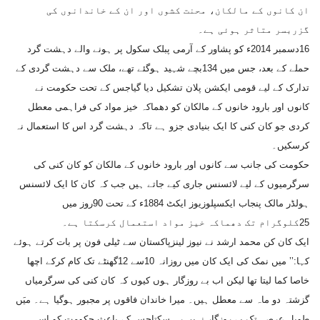
ان کانوں کے مالکان، محنت کشوں اور ان کے خاندانوں کی
گزربسر متاثر ہوئی ہے۔
16دسمبر 2014ء کو پشاور کے آرمی پبلک سکول پر ہونے والے دہشت گرد
حملے کے بعد، جس میں 134بچے شہید ہوگئے تھے، ملک سے دہشت گردی کے
تدارک کے لیے قومی ایکشن پلان تشکیل دیا گیاجس کے تحت حکومت نے
کانوں اور بارود خانوں کے مالکان کو دھماکہ خیز مواد کی فراہمی معطل
کردی جو کان کنی کا ایک بنیادی جزو ہے تاکہ دہشت گرد اس کا استعمال نہ
کرسکیں۔
حکومت کی جانب سے کانوں اور بارود خانوں کے مالکان کو کان کنی کی
سرگرمیوں کے لیے لائسنس جاری کیے جاتے ہیں جب کہ کان کا ایک لائسنس
ہولڈر مالک پنجاب ایکسپلوزیوز ایکٹ 1884ء کے تحت 90روز میں
25کلوگرام تک دھماکہ خیز مواد استعمال کرسکتا ہے۔
ایک کان کن محمد ارشد نے نیوز لینزپاکستان سے ٹیلی فون پر بات کرتے ہوئے
کہا:’’ میں نمک کی ایک کان میں روزانہ 10سے 12گھنٹے تک کام کرکے اچھا
خاصا کما لیتا تھا لیکن اب بے روزگار ہوں کیوں کہ کان کنی کی سرگرمیاں
گزشتہ دو ماہ سے معطل ہیں۔ میرا خاندان فاقوں پر مجبور ہوگیا ہے۔ میَں
طویل عرصہ تک بے روزگار نہیں رہ سکتاجس کے باعث حکومت کو اس