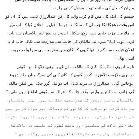
بحران کے حل کی جانب توجہ مبذول کرنی چاہیے۔‘‘
جپسم کی ایک کان میں کام کرنے والے کان کن عبدالرزاق کہتے ہیں کہ ان کو
اس وقت دھچکا لگا جب ان کے مالک نے دو ماہ قبل یہ اعلان کیا کہ اب میَں
یہ ملازمت مزید جاری نہیں رکھ سکتا۔ انہوں نے نیوز لینز پاکستان سے بات
کرتے ہوئے کہا:’’ میرے لیے مالکان کی جانب سے ملازمت سے نکالے جانے کا یہ
اعلان قیامت سے کم نہ تھا کیوں کہ کان میں ملازمت ہی میرا واحد ذریعۂ
آمدن تھا۔‘‘
تاہم انہوں نے کہا کہ کان کے مالک نے ان کو یہ یقین دلایا کہ وہ کوئی
دوسری ملازمت تلاش نہ کریں کیوں کہ کان کنی کی سرگرمیاں جلد شروع
ہوجائیں گی۔ عبدالرزاق نے مزید کہا:’’ اب دو ماہ گزر چکے ہیں لیکن مالک
کی جانب سے کام پر واپس بلائے جانے کے حوالے سے کوئی اطلاع نہیں ملی۔‘‘
پاکستان مائنز ورکرز کے صدر سعید خٹک نے نیوز لینز پاکستان
سے بات کرتے ہوئے کہا کہ کانوں کو دھماکہ خیز مواد کی فراہمی
کی بندش سے کان کن سب سے زیادہ متاثر ہوئے ہیں۔انہوں نے کہا:’’
حکام کو حالات کی سنگینی اور محنت کشوں کے تکلیف دہ حالات کا
ادراک کرنا چاہیے جو حقیقتاً فاقوں پر مجبور ہوگئے ہیں۔‘‘