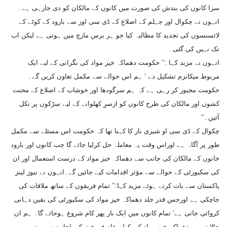
سزا کانوں کی بندش کی صورت میں کانوں کے مالکان کو دی جارہی ہے۔
انہوں نے چکوال اور جہلم کے اضلاع کے ڈی سی اوز سے بارود کے کوٹے کے
لائسنسوں کی تجدید کا مطالبہ کیا جو ہر برس مارچ میں ہوتی ہے لیکن اب
تک نہیں کی گئی۔
انہوں نے مزید کہا :’’ حکومت دھماکہ خیز مواد کی نگرانی کے لیے ایک
مربوط میکانزم تشکیل دے ‘ ہم اس حوالے سے مکمل تعاون کریں گے۔
حکومت مجبور کر رہی ہے کہ ہم سرگودھا اور خوشاب کے اضلاع کے محنت
کشوں اور مالکان کی طرح کانوں کو ازسرِ کھلوانے کے لیے سڑکوں پر نکل
آئیں۔‘‘
چکوال کے ڈی سی او شیری ناز کا کہنا تھا کہ حکومت اس مسئلے سے مکمل
طور پر آگاہ ہے اوراس وقت یہ معاملہ حل کرلیا جائے گا جب کانوں اور بارود
خانوں کے مالکان کی جانب سے دھماکہ خیز مواد کے درست استعمال اور ان
کی سکیورٹی کے حوالے سے مؤثر اقدامات کیے جائیں گے۔انہوں نے نیوز لینز
پاکستان سے بات کرتے ہوئے مزید کہا:’’ تمام فریقوں کے ساتھ ملاقات کی
جاچکی ہے اورجس قدر جلد دھماکہ خیز مواد کی سکیورٹی کی یقین دہانی
کروائی جاتی ہے‘ تمام کانوں میں ایک بار پھر کام شروع ہوجائے گا۔ ہم ان
حالات میں دھماکہ خیز مواد کی کھلے عام فروخت کی اجازت نہیں دے