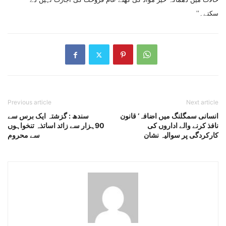
سکتے۔‘‘
Previous article
Next article
انسانی سمگلنگ میں اضافہ‘ قانون
سندھ : گزشتہ ایک برس سے
نافذ کرنے والے اداروں کی
90ہزار سے زائد اساتذہ تنخواہوں
کارکردگی پر سوالیہ نشان
سے محروم