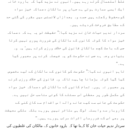
غلط استعمال کرتے رہے ہیں۔انہوں نے مزید کیا کہ بارود خانہ
ایک ایسی عمارت ہوتی ہے جہاں پر مالکان دھماکہ خیز مواد
کومحفوظ رکھتے ہیں جسے وہ بعدازاں لائسنس میں مقرر کی گئی حد
کے مطابق فروخت کردیتے ہیں۔
سردار ندیم حیات خان نے مزید کہا:’’ حقیقت تو یہ ہے کہ دھماکہ
خیز مواد کا کوٹہ کانوں کے مالکان کی ضرورت پوری نہیں کرتا
جس کے باعث کچھ مالکان قانون کی خلاف ورزی کرتے ہیں‘ یہ وہ
بنیادی وجہ ہے جس نے حکومت کو یہ فیصلہ کرنے پر مجبور کیا
ہے۔‘‘
تاہم انہوں نے کہا:’’ حکومت کو کانوں کے مالکان کے لیے مخصوص
کیا گیا کوٹہ بڑھانا چاہیے تاکہ وہ قانون کی خلاف ورزی کرنے
پر مجبور نہ ہوں۔ تمام کانوں کے مالکان کو دھماکہ خیز مواد
کی مکمل طور پر معطلی اس مسئلے کا کوئی مناسب حل نہیں ہے۔
حکومت کی جانب سے کیے جانے والے ا س اقدام سے کان کنی کے
کاروبار سے وابستہ لوگ ہی متاثر نہیں ہورہے بلکہ ملکی معیشت
پر بھی اس کے ضرررساں اثرات مرتب ہورہے ہیں۔‘‘
سردار ندیم حیات خان کا کہنا تھا کہ بارود خانوں کے مالکان کی غلطیوں کی