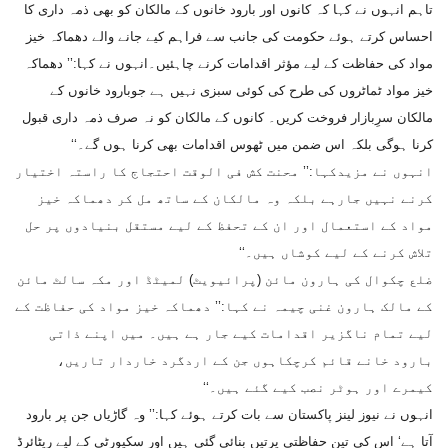
تاہم انہوں نے کہا کہ کانوں اور بارود خانوں کے مالکان کو بھی ذمہ داری کا
احساس کرتے ہوئے حکومت کی جانب سے فراہم کیے جانے والے دھماکہ خیز
مواد کی حفاظت کے لیے مؤثر اقدامات کرنے چاہئیں۔انہوں نے کہا:’’ دھماکہ
خیز مواد ٹماٹروں کی طرح کی کوئی سبزی نہیں ہے جوبارود خانوں کے
مالکان سرِبازار فروخت کریں۔ کانوں کے مالکان کو نہ صرف ذمہ داری قبول
کرنا ہوگی بلکہ اس ضمن میں ٹھوس اقدامات بھی کرنا ہوں گے۔‘‘
انہوں نے مزیدکہا:’’ محنت کش فی الوقت احتجاج کا راستہ اختیار
کرنے نہیں جارہے بلکہ وہ مالکان کے ساتھ مل کر دھماکہ خیز
مواد کے استعمال اور ان کے تحفظ کے لیے مستقل بنیادوں پر حل
تلاش کرنے کے لیے کوشاں ہیں۔‘‘
ضلع چکوال کی ہارون مائن (پرائیویٹ) لمیٹڈ اور مکہ سالٹ مائن
کے مالک ہارون غنی چیمہ نے کہا:’’ دھماکہ خیز مواد کی حفاظت کے
لیے تمام ناگزیر اقدامات کیے جار ہے ہیں۔ میں اپنے ذاتی
بارود خانے قائم کرچکاہوں جن کے اردگرد خاردار تاریں،
کیمرے اور ہوٹر نصب کیے گئے ہیں۔‘‘
انہوں نے نیوز لینز پاکستان سے بات کرتے ہوئے کہا:’’ وہ گاڑیاں جن پر بارود
آتا ہے‘ اس کی تین حفاظتی پرتیں بنائی گئی ہیں اور سکیورٹی کے لیے ریٹائرڈ