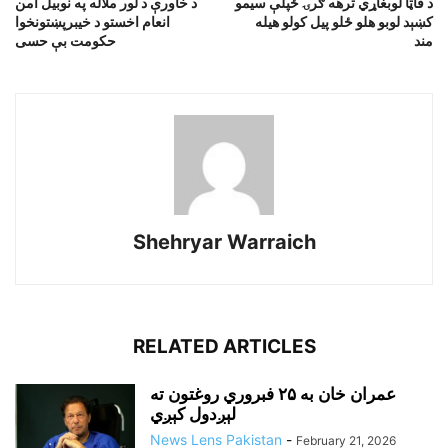
د فاټا لوبغاړي ترهه ګرۍ ځپلې سيمو
د خاورې د لور ملاله په نوبيل امن
کښېد لوبو هلو ځلو پيل کولو هيله
انعام اخستو د خيبرپښتونخوا
مند
حکومت بې حسى
Shehryar Warraich
RELATED ARTICLES
عمران خان به ۲۵ فبروري روغتون ته
لېږدول کېږي
News Lens Pakistan
-
February 21, 2026