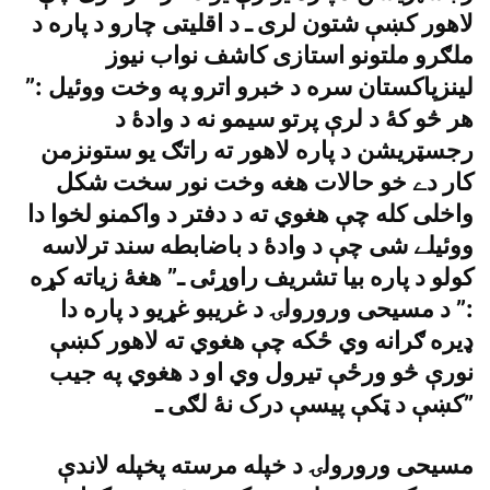
لاهور کښې شتون لرى ـ د اقليتى چارو د پاره د
ملګرو ملتونو استازى کاشف نواب نيوز
لينزپاکستان سره د خبرو اترو په وخت ووئيل :”
هر څو کۀ د لرې پرتو سيمو نه د وادۀ د
رجسټريشن د پاره لاهور ته راتګ يو ستونزمن
کار دے خو حالات هغه وخت نور سخت شکل
واخلى کله چې هغوي ته د دفتر د واکمنو لخوا دا
ووئيلے شى چې د وادۀ د باضابطه سند ترلاسه
کولو د پاره بيا تشريف راوړئى ـ” هغۀ زياته کړه
:” د مسيحى ورورولۍ د غريبو غړيو د پاره دا
ډيره ګرانه وي ځکه چې هغوي ته لاهور کښې
نورې څو ورځې تيرول وي او د هغوي په جيب
کښې د ټکې پيسې درک نۀ لګى ـ”
مسيحى ورورولۍ د خپله مرسته پخپله لاندې