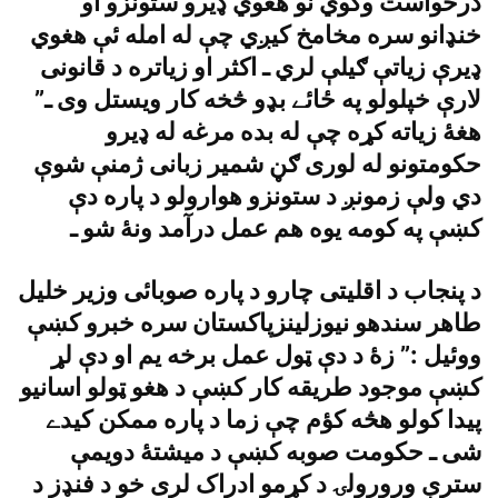
درخواست وکوي نو هغوي ډيرو ستونزو او
خنډانو سره مخامخ کيږي چې له امله ئې هغوي
ډيرې زياتې ګيلې لري ـ اکثر او زياتره د قانونى
لارې خپلولو په ځائے بډو څخه کار ويستل وى ـ”
هغۀ زياته کړه چې له بده مرغه له ډيرو
حکومتونو له لورى ګڼ شمير زبانى ژمنې شوې
دي ولې زمونږ د ستونزو هوارولو د پاره دې
کښې په کومه يوه هم عمل درآمد ونۀ شو ـ
د پنجاب د اقليتى چارو د پاره صوبائى وزير خليل
طاهر سندهو نيوزلينزپاکستان سره خبرو کښې
ووئيل :” زۀ د دې ټول عمل برخه يم او دې لړ
کښې موجود طريقه کار کښې د هغو ټولو اسانيو
پيدا کولو هڅه کؤم چې زما د پاره ممکن کيدے
شى ـ حکومت صوبه کښې د ميشتۀ دويمې
سترې ورورولۍ د کړمو ادراک لرى خو د فنډز د