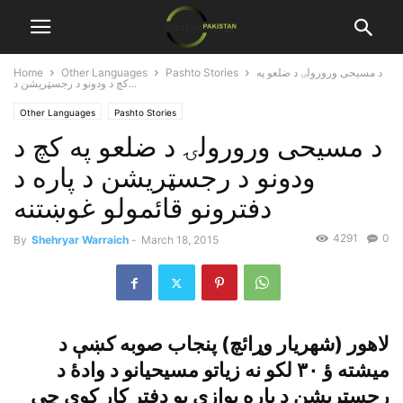
د مسيحى ورورولۍ د ضلعو په
Pashto Stories
Other Languages
Home
کچ د ودونو د رجسټريشن د...
Other Languages
Pashto Stories
د مسيحى ورورولۍ د ضلعو په کچ د
ودونو د رجسټريشن د پاره د
دفترونو قائمولو غوښتنه
4291
0
By
Shehryar Warraich
-
March 18, 2015
لاهور (شهريار وړائچ) پنجاب صوبه کښې د
ميشته ؤ ٣٠ لکو نه زياتو مسيحيانو د وادۀ د
رجسټريشن د پاره يوازې يو دفتر کار کوى چې