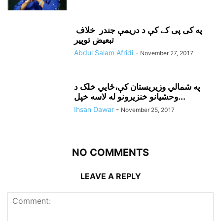
په کی پی کے کې د دريمې جندر خلاف
تبعيض توپير
Abdul Salam Afridi
-
November 27, 2017
په شمالي وزيريستان کې،ځايي خلک د
وحشيانو خنزيرونو له لاسه خپل...
Ihsan Dawar
-
November 25, 2017
NO COMMENTS
LEAVE A REPLY