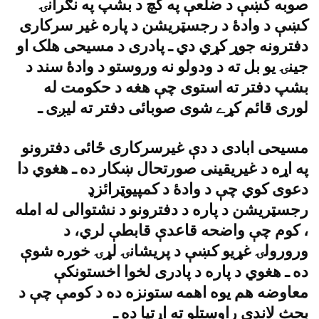
صوبه کښې د ضلعې په کچ د بشپ په نګرانۍ
کښې د وادۀ د رجسټريشن د پاره غير سرکارى
دفترونه جوړ کړي دي ـ پادرى د مسيحى هلک او
جينۍ يو بل ته د ودولو نه وروستو د وادۀ سند د
بشپ دفتر ته استوى چې هغه د حکومت له
لورى قائم کړے شوى صوبائى دفتر ته ليږى ـ
مسيحى ابادى د دې غيرسرکارى ځائى دفترونو
په اړه د غيريقينى صورتحال ښکار ده ـ هغوي دا
دعوى کوي چې د وادۀ د کمپيوټرائزډ
رجسټريشن د پاره د دفترونو د نشتوالى له امله
، کوم چې واضحه قاعدې قابطې لري، د
ورورولۍ غړيو کښې د پريشانۍ لړۍ خوره شوې
ده ـ هغوي د پاره د پادرى لخوا اخستونکې
معاوضه هم يوه اهمه ستونزه ده د کومې چې د
بحث لاندې راوستلو ته اړتيا ده ـ