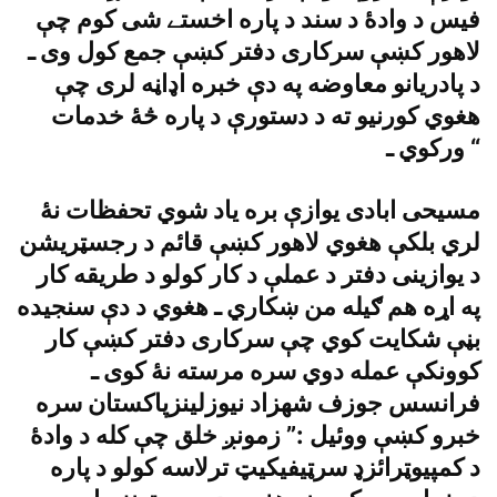
فيس د وادۀ د سند د پاره اخستے شى کوم چې
لاهور کښې سرکارى دفتر کښې جمع کول وى ـ
د پادريانو معاوضه په دې خبره اډاڼه لرى چې
هغوي کورنيو ته د دستورې د پاره څۀ خدمات
ورکوي ـ “
مسيحى ابادى يوازې بره ياد شوي تحفظات نۀ
لري بلکې هغوي لاهور کښې قائم د رجسټريشن
د يوازينى دفتر د عملې د کار کولو د طريقه کار
په اړه هم ګيله من ښکاري ـ هغوي د دې سنجيده
بڼې شکايت کوي چې سرکارى دفتر کښې کار
کوونکې عمله دوي سره مرسته نۀ کوى ـ
فرانسس جوزف شهزاد نيوزلينزپاکستان سره
خبرو کښې ووئيل :” زمونږ خلق چې کله د وادۀ
د کمپيوټرائزډ سرټيفيکيټ ترلاسه کولو د پاره