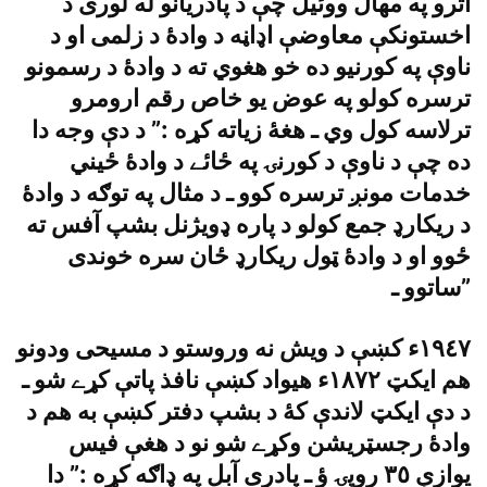
اترو په مهال ووئيل چې د پادريانو له لورى د
اخستونکې معاوضې اډاڼه د وادۀ د زلمى او د
ناوې په کورنيو ده خو هغوي ته د وادۀ د رسمونو
ترسره کولو په عوض يو خاص رقم ارومرو
ترلاسه کول وي ـ هغۀ زياته کړه :” د دې وجه دا
ده چې د ناوې د کورنۍ په ځائے د وادۀ ځيني
خدمات مونږ ترسره کوو ـ د مثال په توګه د وادۀ
د ريکارډ جمع کولو د پاره ډويژنل بشپ آفس ته
ځوو او د وادۀ ټول ريکارډ ځان سره خوندى
ساتوو ـ”
١٩٤٧ء کښې د ويش نه وروستو د مسيحى ودونو
هم ايکټ ١٨٧٢ء هيواد کښې نافذ پاتې کړے شو ـ
د دې ايکټ لاندې کۀ د بشپ دفتر کښې به هم د
وادۀ رجسټريشن وکړے شو نو د هغې فيس
يوازې ٣٥ روپۍ ؤ ـ پادرى آبل په ډاګه کړه :” دا