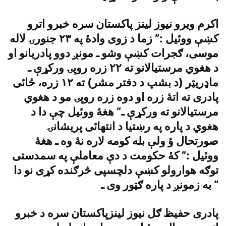
اکرم ويرو نيوز لينز پاکستان سره خبرو اترو
کښې ووئيل :” زما د زوى وادۀ په ٢٣ جنورۍ لاله
موسى، ګجرات کښې وشو ـ مونږ دوو پادريانو او
د هغوي مرستيالانو ته ٢٢ زره روپۍ ورکړې ـ
ماډريټر (د بشپ د دفتر مشر) ته ١٢ زره، ځائى
پادرى ته اتۀ زره او دوه زره روپۍ مو د هغوي
مرستيالانو ته ورکړې ـ” هغۀ ووئيل چې دا د
هغوي د پاره په رښتيا د انتهائى پريشانۍ
صورتحال ؤ ولې بله کومه لاره نۀ وه ـ هغۀ
ووئيل :” کۀ حکومت د دې معاملې په سمدستى
توګه هوارولو کښې دلچسپى څرګنده کړى نو دا
به زمونږ د پاره ګټور وى ـ “
پادرى حفيظ ګل نيوز لينزپاکستان سره د خبرو