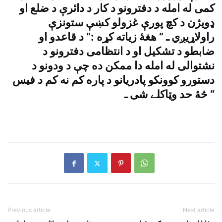
کمى له امله د دفترونو د کار د دائرې د ضلع او
ډويژن د کچ پورې غزولو کښې ستونزې
راولاړيږي ـ ” هغۀ زياته کړه :” د قاعدو او
ضابطو د تشکيل او د انتظامى دفترونو د
نشتوالى له امله دا ممکن ده چې د ودونو د
دستورو کوونکو پادريانو د پاره کم نه کم د فيس
څۀ حد وټاکلے شى ـ “
Previous article
Next article