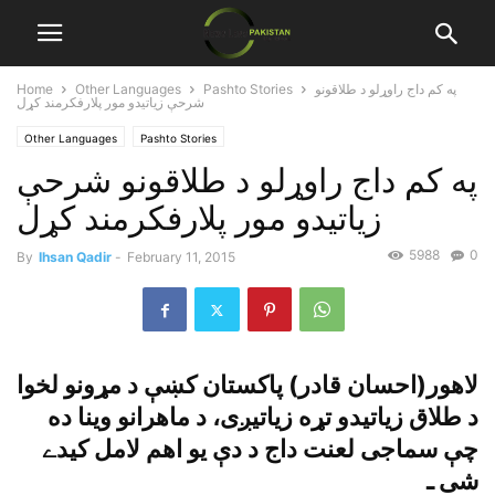
په کم داج راوړلو د طلاقونو
Pashto Stories
Other Languages
Home
شرحې زياتيدو مور پلارفکرمند کړل
Other Languages
Pashto Stories
په کم داج راوړلو د طلاقونو شرحې
زياتيدو مور پلارفکرمند کړل
5988
0
By
Ihsan Qadir
-
February 11, 2015
لاهور(احسان قادر) پاکستان کښې د مړونو لخوا
د طلاق زياتيدو تړه زياتيږى، د ماهرانو وينا ده
چې سماجى لعنت داج د دې يو اهم لامل کيدے
شى ـ