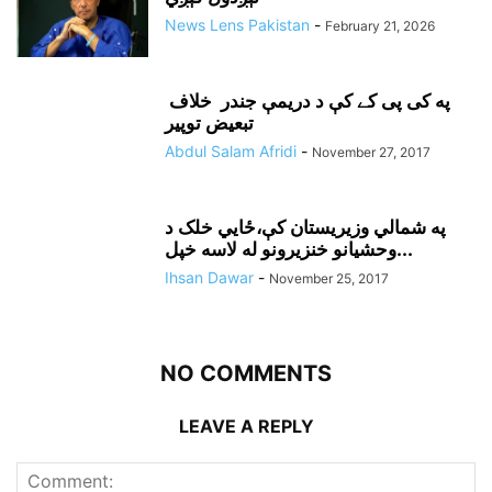
News Lens Pakistan
-
February 21, 2026
په کی پی کے کې د دريمې جندر خلاف
تبعيض توپير
Abdul Salam Afridi
-
November 27, 2017
په شمالي وزيريستان کې،ځايي خلک د
وحشيانو خنزيرونو له لاسه خپل...
Ihsan Dawar
-
November 25, 2017
NO COMMENTS
LEAVE A REPLY