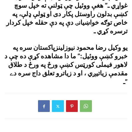
غواړي ـ” هغې ووئيل چې ټولنې ته خپل سوچ
کښې بدلون راوستل پکار دى او ټولې ډلې، په
خاص توګه خواښيانۍ دې په دې حقله خپل کردار
ترسره کړي ـ
يو وکيل رضا محمود نيوزلينزپاکستان سره په
خبرو کښې ووئيل:” ما دا مشاهده کړې ده چې د
لاهور فيملى کورټس کښې ورځ په ورځ د طلاق
مقدمې زياتيږي ، او د زياترو تعلق داج سره دے
ـ”