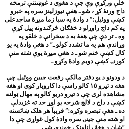
خلې ورکړې وې چې د هغوي د غوښتنې ترمخه
داج ورنۀ کړے شو ـ هغې نيوزلينز سره په خبرو
کښې ووئيل:” د وادۀ په سبا زما ميړۀ ساجدعلى
په کم داج راوړلو د خفګان څرګندونه پيل کړې
وه ـ تر دې چې هغۀ به د سخرانې د خلقو په
وړاندې هم په ما تشدد کولو ـ” د هغې وادۀ په يو
کال کښې ختم شو ـ د هغې ميړۀ يوې شته منې
کورنۍ کښې دويم وادۀ وکړو ـ
د ودونو د يو دفتر مالکې رفعت جبين ووئيل چې
هغه د تيرو ١٥ کالو راسې دا کاروبار کوى او هغه
مشاهده لرى چې د تيرو دريو کالو په مهال ټولنه
کښې د داج د لالچ شرحه يو لوړ حد ته غزيدلې
ده ـ هغې تبصره وکړه:” قريباَ هر هلک ښائسته
او شته منې جينۍ سره وادۀ کول غواړى چې دا
شان د هغۀ راتلونکے خوندى شى ـ”