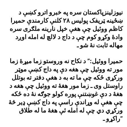
نيوزلينزپاکستان سره په خبرو اترو کښې د
ښځينه ټريفک پوليس ٢٨ کلنې کارمندې حميرا
کاظم ووئيل چې هغې خپل نارينه ملګرى سره
وادۀ وکړو کوم چې د داج د لالچ له امله اوږد
مهاله ثابت نۀ شو ـ
حميرا ووئيل:” د نکاح نه وروستو زما ميړۀ زما
مور ته ووئيل چې هغه دې په داج کښې موټر
ورکړى ځکه چې ما ته به د هغې دفتر ته بوتلل
راوستل وى ـ زما مور هغۀ ته ووئيل چې هغه د
هغۀ د دې غوښتنې پوره کولو جوګه نۀ ده ځکه
چې هغې له وړاندې راسې په داج کښې ډير څۀ
ورکړي دي چې له امله ئې هغۀ ما له طلاق
راکړو ـ”