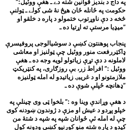
په داج د بنديز قوانين شته دے ـ هغې ووئيل:”
حکومت په ځانله ځان هيڅ نۀ شى کولے ـ ټولنې
څخه د دې ناوړتوب ختمولو د پاره د خلقو او
ميډيا مرستې ته اړتيا ده ـ”
پنجاب پوهنتون کښې د سوشيالوجى پروفيسرې
ډاکټررفعت منور ووئيل چې ټولنيز او معاشى
لاملونه د دې تړې زياتولو لويه وجه ده ـ هغې
ووئيل :” افراط زر، بې روزګارى، په کنټريکټ
ملازمتونو او د غريبۍ زياتيدو له امله ټولنيزه
ډهانچه ځپلې شوې ده ـ”
د هغې وړاندې وينا وه :” بلخوا ټى وى چينلې په
خپلو پړدو د عيش او مزې د ژوندون ښودنه کوى
چې له امله ئې ځوانان شپه په شپه د شتۀ من
کيدو د پاره شته منو کورنيو کښې ودونه کول