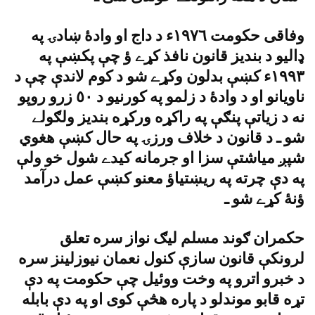
وفاقى حکومت ١٩٧٦ء د داج او وادۀ ښادۍ په
ډاليو د بنديز قانون نافذ کړے ؤ چې پکښې په
١٩٩٣ء کښې بدلون وکړے شو د کوم لاندې چې د
ناويانو او د وادۀ د زلمو په کورنيو د ٥٠ زرو روپو
نه د زياتې پنګې په راکړه ورکړه بنديز ولګولے
شو ـ د قانون د خلاف ورزۍ په حال کښې هغوي
شپږ مياشتې سزا او جرمانه کيدے شول خو ولې
په دې چرته په ريښتياؤ معنو کښې عمل درآمد
ؤنۀ کړے شو ـ
حکمران ګوند مسلم ليګ نواز سره تعلق
لرونکې قانون سازې کنول نعمان نيوزلينز سره
د خبرو اترو په وخت ووئيل چې حکومت په دې
تړه قابو موندلو د پاره هڅې کوى او په دې بابله