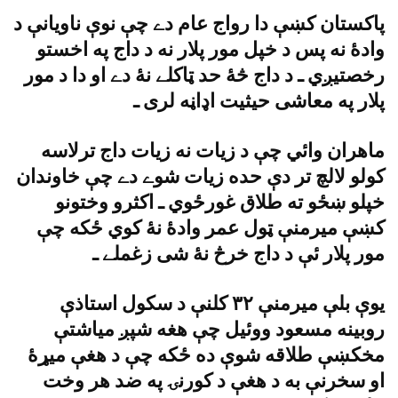
پاکستان کښې دا رواج عام دے چې نوې ناويانې د
وادۀ نه پس د خپل مور پلار نه د داج په اخستو
رخصتيږي ـ د داج څۀ حد ټاکلے نۀ دے او دا د مور
پلار په معاشى حيثيت اډاڼه لرى ـ
ماهران وائي چې د زيات نه زيات داج ترلاسه
کولو لالچ تر دې حده زيات شوے دے چې خاوندان
خپلو ښځو ته طلاق غورځوي ـ اکثرو وختونو
کښې ميرمنې ټول عمر وادۀ نۀ کوي ځکه چې
مور پلار ئې د داج خرڅ نۀ شى زغملے ـ
يوې بلې ميرمنې ٣٢ کلنې د سکول استاذې
روبينه مسعود ووئيل چې هغه شپږ مياشتې
مخکښې طلاقه شوې ده ځکه چې د هغې ميړۀ
او سخرنې به د هغې د کورنۍ په ضد هر وخت