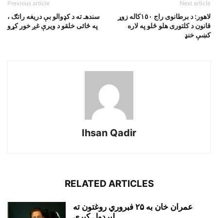
Previous article
Next article
لاهور: د برطانوى راج ١٥٠کاله زوړ
سندهـ ته د کډوالو بې دريغه راتګ ،
قانون د کلتورى هلو ځلو په لاره
په ځائى خلقو د ويرې غږ خور کړو
کښې خنډ
Ihsan Qadir
RELATED ARTICLES
عمران خان به ۲۵ فبروري روغتون ته
لېږدول کېږي